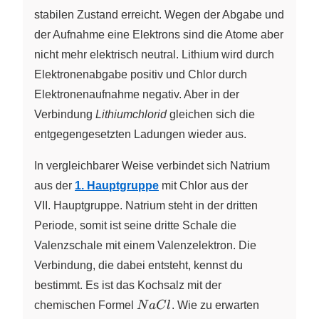
stabilen Zustand erreicht. Wegen der Abgabe und
der Aufnahme eine Elektrons sind die Atome aber
nicht mehr elektrisch neutral. Lithium wird durch
Elektronenabgabe positiv und Chlor durch
Elektronenaufnahme negativ. Aber in der
Verbindung
Lithiumchlorid
gleichen sich die
entgegengesetzten Ladungen wieder aus.
In vergleichbarer Weise verbindet sich Natrium
aus der
1. Hauptgruppe
mit Chlor aus der
VII. Hauptgruppe. Natrium steht in der dritten
Periode, somit ist seine dritte Schale die
Valenzschale mit einem Valenzelektron. Die
Verbindung, die dabei entsteht, kennst du
bestimmt. Es ist das Kochsalz mit der
NaCl
chemischen Formel
N
a
C
l
. Wie zu erwarten