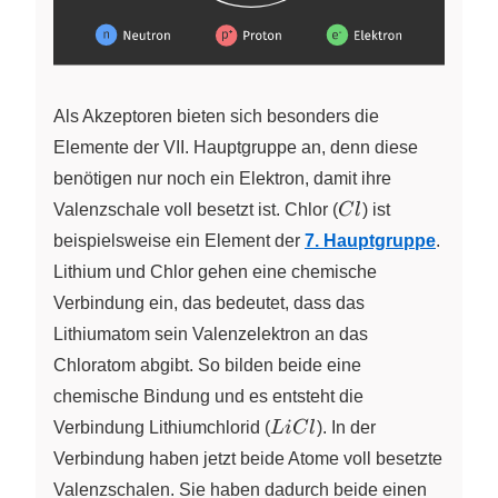
Als Akzeptoren bieten sich besonders die
Elemente der VII. Hauptgruppe an, denn diese
benötigen nur noch ein Elektron, damit ihre
Cl
Valenzschale voll besetzt ist. Chlor
(
C
l
)
ist
beispielsweise ein Element der
7. Hauptgruppe
.
Lithium und Chlor gehen eine chemische
Verbindung ein, das bedeutet, dass das
Lithiumatom sein Valenzelektron an das
Chloratom abgibt. So bilden beide eine
chemische Bindung und es entsteht die
LiCl
Verbindung Lithiumchlorid (
L
i
C
l
). In der
Verbindung haben jetzt beide Atome voll besetzte
Valenzschalen. Sie haben dadurch beide einen