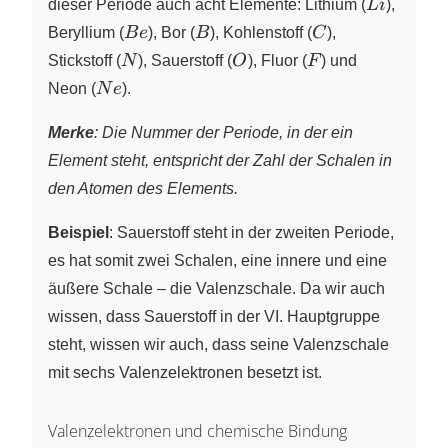
Li
dieser Periode auch acht Elemente: Lithium
(
L
i
),
Be
B
C
Beryllium
(
B
e
),
Bor
(
B
),
Kohlenstoff
(
C
),
N
O
F
Stickstoff
(
N
),
Sauerstoff
(
O
),
Fluor
(
F
)
und
Ne
Neon
(
N
e
).
Merke
: Die Nummer der Periode, in der ein
Element steht, entspricht der Zahl der Schalen in
den Atomen des Elements.
Beispiel
: Sauerstoff steht in der zweiten Periode,
es hat somit zwei Schalen, eine innere und eine
äußere Schale – die Valenzschale. Da wir auch
wissen, dass Sauerstoff in der VI. Hauptgruppe
steht, wissen wir auch, dass seine Valenzschale
mit sechs Valenzelektronen besetzt ist.
Valenzelektronen und chemische Bindung