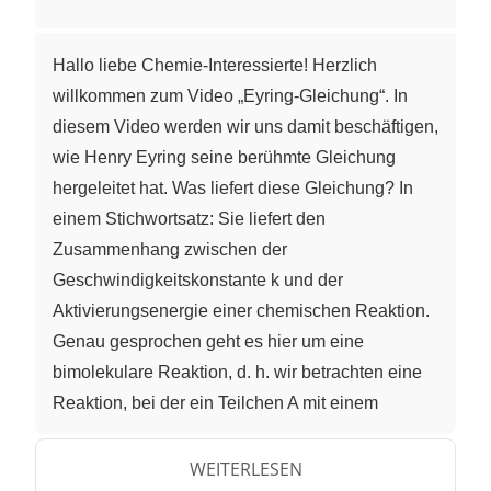
Hallo liebe Chemie-Interessierte! Herzlich
willkommen zum Video „Eyring-Gleichung“. In
diesem Video werden wir uns damit beschäftigen,
wie Henry Eyring seine berühmte Gleichung
hergeleitet hat. Was liefert diese Gleichung? In
einem Stichwortsatz: Sie liefert den
Zusammenhang zwischen der
Geschwindigkeitskonstante k und der
Aktivierungsenergie einer chemischen Reaktion.
Genau gesprochen geht es hier um eine
bimolekulare Reaktion, d. h. wir betrachten eine
Reaktion, bei der ein Teilchen A mit einem
Teilchen B zu einem Teilchen C reagiert. Dabei
bildet sich ein Übergangszustand AB‡, hier rot
WEITERLESEN