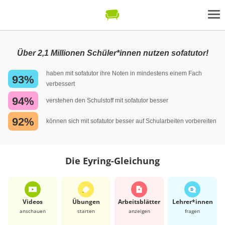
Über 2,1 Millionen Schüler*innen nutzen sofatutor!
haben mit sofatutor ihre Noten in mindestens einem Fach
93%
verbessert
94%
verstehen den Schulstoff mit sofatutor besser
92%
können sich mit sofatutor besser auf Schularbeiten vorbereiten
Die Eyring-Gleichung
Videos
Übungen
Arbeits­blätter
Lehrer*​innen
anschauen
starten
anzeigen
fragen