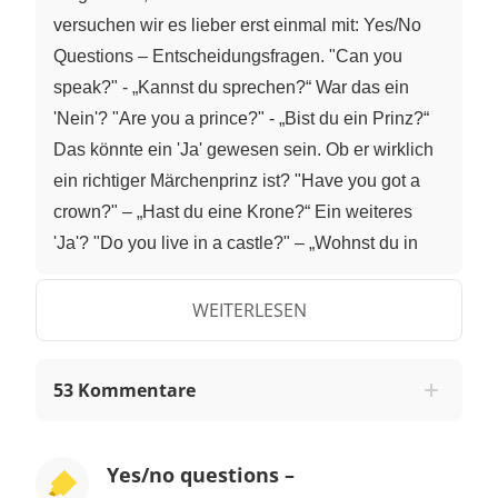
versuchen wir es lieber erst einmal mit: Yes/No
Questions – Entscheidungsfragen. "Can you
speak?" - „Kannst du sprechen?“ War das ein
'Nein'? "Are you a prince?" - „Bist du ein Prinz?“
Das könnte ein 'Ja' gewesen sein. Ob er wirklich
ein richtiger Märchenprinz ist? "Have you got a
crown?" – „Hast du eine Krone?“ Ein weiteres
'Ja'? "Do you live in a castle?" – „Wohnst du in
einem Schloss?“ Noch ein 'Ja'! Scheint so, als
würde der Frosch die Fragen verstehen und sie
WEITERLESEN
durch Nicken oder Kopfschütteln, also mit Ja oder
Nein, beantworten. Solche Entscheidungsfragen
53 Kommentare
nennt man deshalb auch Yes/No Question. Sie
werden gestellt um herauszufinden, ob etwas
stimmt oder nicht. Schauen wir uns die Bildung
Yes/no questions –
genauer an! Die Frage, ob der Frosch ein Prinz