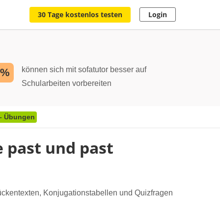
30 Tage kostenlos testen
Login
können sich mit sofatutor besser auf
2%
Schularbeiten vorbereiten
 – Übungen
 past und past
Lückentexten, Konjugationstabellen und Quizfragen