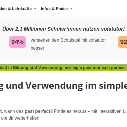
len & Lehrkräfte
Infos & Preise
Über 2,1 Millionen Schüler*innen nutzen sofatutor!
verstehen den Schulstoff mit sofatutor
94%
9
besser
hied in Bildung und Verwendung im simple past und past perfect
ng und Verwendung im simple
t
, wann das
past perfect
? Finde es heraus – mit interaktiven 
die dir weiterhelfen.