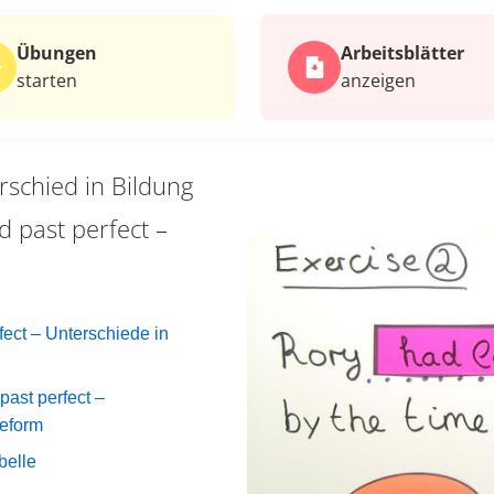
Übungen
Arbeits­blätter
starten
anzeigen
rschied in Bildung
 past perfect –
ect – Unterschiede in
ast perfect –
geform
belle