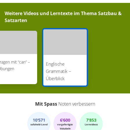
Weitere Videos und Lerntexte im Thema
Satzbau &
Satzarten
ragen mit “can” –
Englische
Übungen
Grammatik –
Überblick
Mit Spass
Noten verbessern
10'571
6'600
7'853
sofaheld-Level
vorgefertigte
Lernvideos
Vokabeln