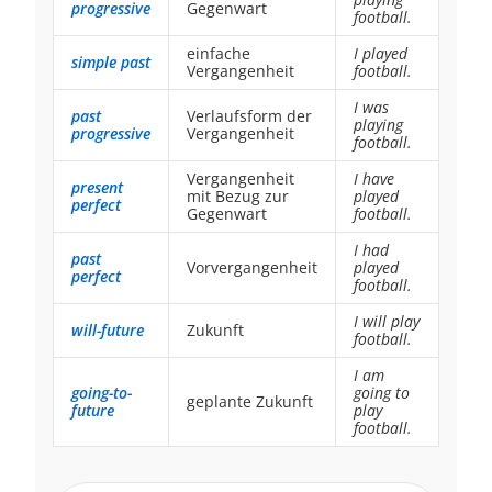
progressive
Gegenwart
football.
einfache
I played
simple past
Vergangenheit
football.
I was
past
Verlaufsform der
playing
progressive
Vergangenheit
football.
Vergangenheit
I have
present
mit Bezug zur
played
perfect
Gegenwart
football.
I had
past
Vorvergangenheit
played
perfect
football.
I will play
will-future
Zukunft
football.
I am
going-to-
going to
geplante Zukunft
future
play
football.