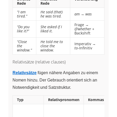
Rede
Rede
“I am
He said (that)
am
→
was
tired.”
he was tired.
Frage →
“Do you
She asked if I
if/whether
+
like it?”
liked it.
Backshift
“Close
He told me to
Imperativ →
the
close the
to
‑Infinitiv
window.”
window.
Relativsätze (relative clauses)
Relativsätze
fügen nähere Angaben zu einem
Nomen hinzu. Der Gebrauch orientiert sich an
Notwendigkeit und Satzstruktur.
Typ
Relativpronomen
Kommas
Be
Th
st
wh