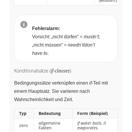
(
wouldn’t
)
Fehleralarm:
Vorsicht: „nicht dürfen“ =
mustn’t
;
„nicht müssen“ =
needn’t
/
don’t
have to
.
Konditionalsätze (
if‑clauses
)
Bedingungssätze verknüpfen einen
if
-Teil mit
einem Hauptsatz. Sie variieren nach
Wahrscheinlichkeit und Zeit.
Typ
Bedeutung
Form (Beispiel)
allgemeine
If water boils, it
zero
Fakten
evaporates.