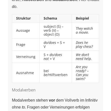
do
.
Struktur
Schema
Beispiel
subject (S) –
They watch
Aussage
verb (V) –
a movie.
object (O)
do/does
+ S +
Does he
Frage
V
play chess?
S +
do/does
We don’t
Verneinung
not
+ V
need help.
Are you
bei
ready?
–
Ausnahme
be
/Hilfsverben
Can you
swim?
Modalverben
Modalverben stehen
vor
dem Vollverb im Infinitiv
ohne
to
. Fragen oder Verneinungen erfolgen