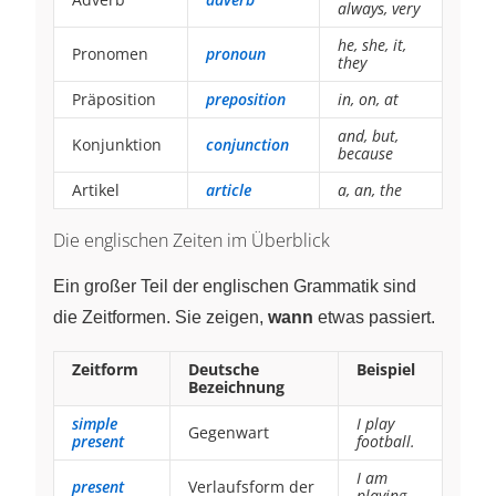
always, very
he, she, it,
Pronomen
pronoun
they
Präposition
preposition
in, on, at
and, but,
Konjunktion
conjunction
because
Artikel
article
a, an, the
Die englischen Zeiten im Überblick
Ein großer Teil der englischen Grammatik sind
die Zeitformen. Sie zeigen,
wann
etwas passiert.
Zeitform
Deutsche
Beispiel
Bezeichnung
simple
I play
Gegenwart
present
football.
I am
present
Verlaufsform der
playing