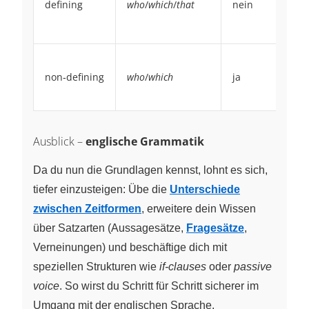
defining
who
/
which
/
that
nein
in
of
ne
Mr
w
non‑defining
who
/
which
ja
te
ma
is 
Ausblick –
englische Grammatik
Da du nun die Grundlagen kennst, lohnt es sich,
tiefer einzusteigen: Übe die
Unterschiede
zwischen Zeitformen
, erweitere dein Wissen
über Satzarten (Aussagesätze,
Fragesätze
,
Verneinungen) und beschäftige dich mit
speziellen Strukturen wie
if-clauses
oder
passive
voice
. So wirst du Schritt für Schritt sicherer im
Umgang mit der englischen Sprache.