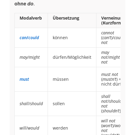
ohne
do
.
Modalverb
Übersetzung
Verneinung
(Kurzform)
cannot
can
/
could
können
(
can’t
)/
could
not
may
may/might
dürfen/Möglichkeit
not
/
might
not
must not
must
müssen
(
mustn’t
) =
nicht dürfen
shall
not
/
should
shall
/
should
sollen
not
(
shouldn’t
)
will not
(
won’t
)/
would
will
/
would
werden
not