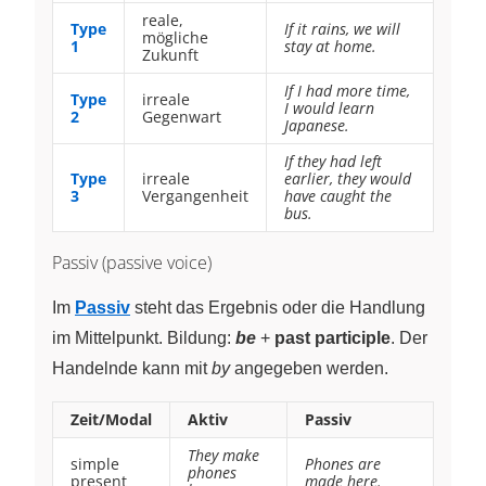
reale,
Type
If it rains, we will
mögliche
1
stay at home.
Zukunft
If I had more time,
Type
irreale
I would learn
2
Gegenwart
Japanese.
If they had left
Type
irreale
earlier, they would
3
Vergangenheit
have caught the
bus.
Passiv (passive voice)
Im
Passiv
steht das Ergebnis oder die Handlung
im Mittelpunkt. Bildung:
be
+
past participle
. Der
Handelnde kann mit
by
angegeben werden.
Zeit/Modal
Aktiv
Passiv
They make
simple
Phones are
phones
present
made here.