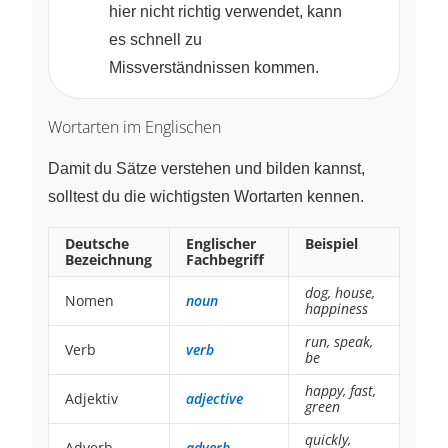
hier nicht richtig verwendet, kann
es schnell zu
Missverständnissen kommen.
Wortarten im Englischen
Damit du Sätze verstehen und bilden kannst,
solltest du die wichtigsten Wortarten kennen.
Deutsche
Englischer
Beispiel
Bezeichnung
Fachbegriff
dog, house,
Nomen
noun
happiness
run, speak,
Verb
verb
be
happy, fast,
Adjektiv
adjective
green
quickly,
Adverb
adverb