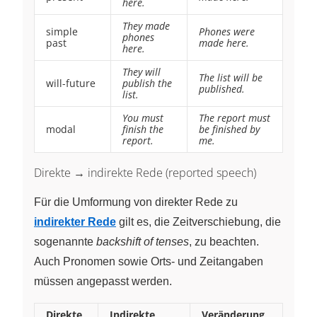
here.
They made
simple
Phones were
phones
past
made here.
here.
They will
The list will be
will-future
publish the
published.
list.
You must
The report must
modal
finish the
be finished by
report.
me.
Direkte → indirekte Rede (reported speech)
Für die Umformung von direkter Rede zu
indirekter Rede
gilt es, die Zeitverschiebung, die
sogenannte
backshift of tenses
, zu beachten.
Auch Pronomen sowie Orts- und Zeitangaben
müssen angepasst werden.
Direkte
Indirekte
Veränderung