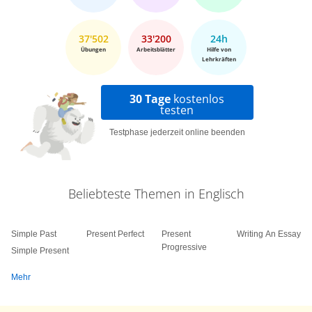
37'502
33'200
24h
Übungen
Arbeitsblätter
Hilfe von
Lehrkräften
30 Tage
kostenlos
testen
Testphase jederzeit online beenden
Beliebteste Themen in Englisch
Simple Past
Present Perfect
Present
Writing An Essay
Progressive
Simple Present
Mehr