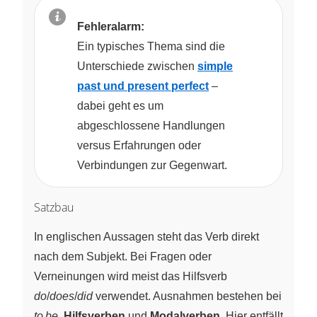
Fehleralarm:
Ein typisches Thema sind die
Unterschiede zwischen
simple
past und present perfect
–
dabei geht es um
abgeschlossene Handlungen
versus Erfahrungen oder
Verbindungen zur Gegenwart.
Satzbau
In englischen Aussagen steht das Verb direkt
nach dem Subjekt. Bei Fragen oder
Verneinungen wird meist das Hilfsverb
do
/
does
/
did
verwendet. Ausnahmen bestehen bei
to be
,
Hilfsverben
und
Modalverben
. Hier entfällt