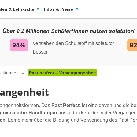
len & Lehrkräfte
Infos & Preise
Über 2,1 Millionen Schüler*innen nutzen sofatutor!
verstehen den Schulstoff mit sofatutor
94%
9
besser
Zeitformen
Past perfect – Vorvergangenheit
gangenheit
rgangenheitsformen. Das
Past Perfect,
ist eine davon und die be
ignisse oder Handlungen
auszudrücken, die in der Vergangen
ren
. Lerne mehr über die Bildung und Verwendung des Past Perf