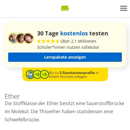
30 Tage
kostenlos
testen
Über 2,1 Millionen
Schüler*innen nutzen sofatutor
Lernpakete anzeigen
Bis zu
3 Geschwisterprofile
in
einem Account anlegen
Ether
Die Stoffklasse der Ether besitzt eine Sauerstoffbrücke
im Molekül. Die Thioether haben stattdessen eine
Schwefelbrücke.