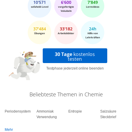
10'571
6'600
7'849
sofaheld-Level
vorgefertigte
Lernvideos
Vokabeln
37'484
33'182
24h
Übungen
Arbeitsblätter
Hilfe von
Lehrkräften
30 Tage
kostenlos
testen
Testphase jederzeit online beenden
Beliebteste Themen in Chemie
Periodensystem
Ammoniak
Entropie
Salzsäure
Verwendung
Steckbrief
Mehr