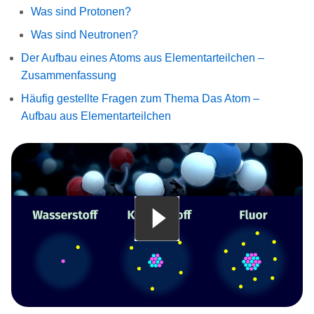
Was sind Protonen?
Was sind Neutronen?
Der Aufbau eines Atoms aus Elementarteilchen –
Zusammenfassung
Häufig gestellte Fragen zum Thema Das Atom –
Aufbau aus Elementarteilchen