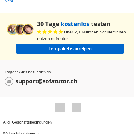
Mehr
Reiskorn. Aber wäre der Atom-KERN alleine so
groß wie ein Reiskorn, dann wäre die Atom-
HÜLLE im Vergleich so groß wie der Raum in
30 Tage
kostenlos
testen
einem Fußballstadion! Und es wird noch
Über 2,1 Millionen Schüler*innen
verrückter! Protonen und Neutronen sind einzeln
nutzen sofatutor
ungefähr ZWEITAUSEND Mal schwerer als
Lernpakete anzeigen
Elektronen. Das heißt, fast die GESAMTE Masse
eines Atoms ist im winzigen Atom-KERN
konzentriert! In der großen Atom-HÜLLE befindet
Fragen? Wir sind für dich da!
sich dagegen fast gar nichts, nur leerer Raum!
support@sofatutor.ch
Trotzdem spielen die Elektronen aufgrund ihrer
Ladung eine wichtige Rolle, vor allen in der
Chemie. Sie sind dafür verantwortlich, dass
Atome sich zu "Molekülen" verbinden können. So
entstehen neue STOFFE, wie beispielsweise
Allg. Geschäftsbedingungen ›
"Wasser" aus Wasserstoff- und Sauerstoff-
Widerrufsbelehrung ›