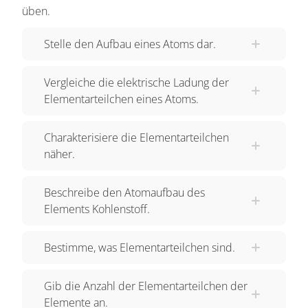
aus EINEM Proton und EINEM Elektron, während
üben.
ein "Kohlenstoff-Atom" jeweils SECHS Protonen,
Stelle den Aufbau eines Atoms dar.
Elektronen und Neutronen enthält. EINE Sache
haben wir dabei aber bisher außer Acht gelassen:
Vergleiche die elektrische Ladung der
Protonen und Elektronen tragen jeweils eine
Elementarteilchen eines Atoms.
"elektrische Ladung": Protonen sind POSITIV
geladen, und Elektronen NEGATIV. Neutronen
Charakterisiere die Elementarteilchen
sind elektrisch NEUTRAL. Deshalb enthält jedes
näher.
Atom im Normalzustand GENAUSO VIELE
Elektronen wie Protonen, egal wie viele das sind.
Beschreibe den Atomaufbau des
Denn so gleichen sich die Ladungen aus, die
Elements Kohlenstoff.
Atome sind also nach außen hin UNGELADEN.
Die Anzahl der NEUTRONEN kann hingegen
Bestimme, was Elementarteilchen sind.
davon abweichen, wie es beispielsweise bei
"Fluor" der Fall ist. Im "Periodensystem der
Gib die Anzahl der Elementarteilchen der
Elemente", kurz P-S-E, sind die verschiedenen
Elemente an.