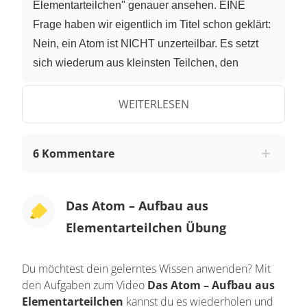
Elementarteilchen" genauer ansehen. EINE
Frage haben wir eigentlich im Titel schon geklärt:
Nein, ein Atom ist NICHT unzerteilbar. Es setzt
sich wiederum aus kleinsten Teilchen, den
"Elementarteilchen", zusammen. Das sind
"Protonen", "Elektronen", und "Neutronen". Sie
WEITERLESEN
sitzen allerdings NICHT alle auf einem Haufen,
sondern teilen sich auf: Protonen und Neutronen
6 Kommentare
bilden den Atom-KERN, Elektronen schwirren in
einigem Abstand davon in der Atom-HÜLLE
herum. Damit können wir auch die ANDERE
Das Atom – Aufbau aus
Frage beantworten: Atome sind NICHT alle
Elementarteilchen Übung
gleich! Die Atome verschiedener Stoffe sind aus
unterschiedlichen Kombinationen der
Du möchtest dein gelerntes Wissen anwenden? Mit
Elementarteilchen zusammengesetzt. Ein
den Aufgaben zum Video
Das Atom – Aufbau aus
"Wasserstoff-Atom" besteht beispielsweise nur
Elementarteilchen
kannst du es wiederholen und