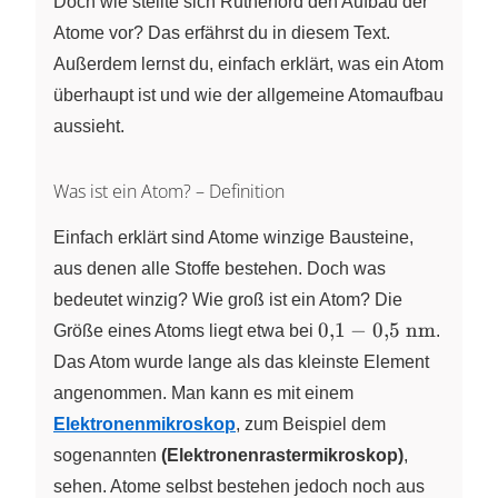
Doch wie stellte sich Rutherford den Aufbau der
Atome vor? Das erfährst du in diesem Text.
Außerdem lernst du, einfach erklärt, was ein Atom
überhaupt ist und wie der allgemeine Atomaufbau
aussieht.
Was ist ein Atom? – Definition
Einfach erklärt sind Atome winzige Bausteine,
aus denen alle Stoffe bestehen. Doch was
bedeutet winzig? Wie groß ist ein Atom? Die
\pu{0,1
0
,
1
−
0
,
5
nm
Größe eines Atoms liegt etwa bei
.
- 0,5
Das Atom wurde lange als das kleinste Element
nm}
angenommen. Man kann es mit einem
Elektronenmikroskop
, zum Beispiel dem
sogenannten
(Elektronenrastermikroskop)
,
sehen. Atome selbst bestehen jedoch noch aus