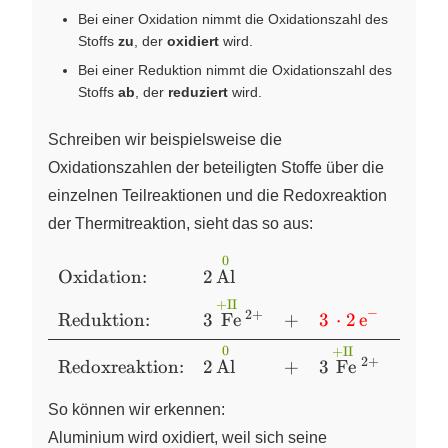
Bei einer Oxidation nimmt die Oxidationszahl des
Stoffs
zu
, der
oxidiert
wird.
Bei einer Reduktion nimmt die Oxidationszahl des
Stoffs
ab
, der
reduziert
wird.
Schreiben wir beispielsweise die
Oxidationszahlen der beteiligten Stoffe über die
einzelnen Teilreaktionen und die Redoxreaktion
der Thermitreaktion, sieht das so aus:
0
\begin{array}{llclclcl} \text{Oxidation:}
Oxidation:
2
Al
⟶
& 2\,
+II
\overset{\color{#669900}\text{0}}
−
2
+
Reduktion:
3
Fe
+
3
⋅
2
e
⟶
X
{\ce{Al}} & & & \longrightarrow & 2\,
0
+II
\overset{\color{#669900}\text{+III~}}
2
+
Redoxreaktion:
2
Al
+
3
Fe
⟶
{\ce{Al}}{}^{3+} & + & \color{blue}
{\ce{2 \cdot 3 e-}} \\[4pt]
So können wir erkennen:
\text{Reduktion:} & 3\,
Aluminium wird oxidiert, weil sich seine