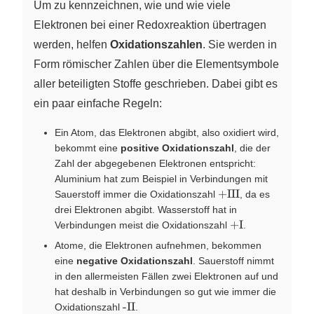
Um zu kennzeichnen, wie und wie viele
Elektronen bei einer Redoxreaktion übertragen
werden, helfen
Oxidationszahlen
. Sie werden in
Form römischer Zahlen über die Elementsymbole
aller beteiligten Stoffe geschrieben. Dabei gibt es
ein paar einfache Regeln:
Ein Atom, das Elektronen abgibt, also oxidiert wird,
bekommt eine
positive Oxidationszahl
, die der
Zahl der abgegebenen Elektronen entspricht:
Aluminium hat zum Beispiel in Verbindungen mit
\text{+III}
+III
Sauerstoff immer die Oxidationszahl
, da es
drei Elektronen abgibt. Wasserstoff hat in
\text{+I}
+I
Verbindungen meist die Oxidationszahl
.
Atome, die Elektronen aufnehmen, bekommen
eine
negative Oxidationszahl
. Sauerstoff nimmt
in den allermeisten Fällen zwei Elektronen auf und
hat deshalb in Verbindungen so gut wie immer die
\text{-
-II
Oxidationszahl
.