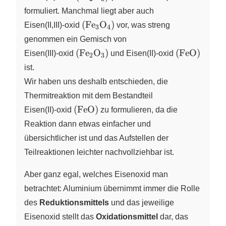
formuliert. Manchmal liegt aber auch
\left( \ce{Fe3O4} \right)
(
Fe
O
)
Eisen(II,III)‑oxid
X
X
vor, was streng
3
4
genommen ein Gemisch von
\left( \ce{Fe2O3} \right)
\left( \ce{F
(
Fe
O
)
(
FeO
)
Eisen(III)‑oxid
X
X
und
Eisen(II)‑oxid
2
3
ist.
Wir haben uns deshalb entschieden, die
Thermitreaktion mit dem Bestandteil
\left( \ce{FeO} \right)
(
FeO
)
Eisen(II)‑oxid
zu formulieren, da die
Reaktion dann etwas einfacher und
übersichtlicher ist und das Aufstellen der
Teilreaktionen leichter nachvollziehbar ist.
Aber ganz egal, welches Eisenoxid man
betrachtet: Aluminium übernimmt immer die Rolle
des
Reduktionsmittels
und das jeweilige
Eisenoxid stellt das
Oxidationsmittel
dar, das