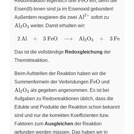
FeO
Redoxreaktion eigentlich drei
ein, denn die
& \ce{2
Al^3+} & + &
Eisen(II)‑Ionen sind ja im Eisenoxid gebunden!
2
+
\ce{3 Fe}
\ce{Al^{2+}}
\ce{Al2O
Al
X
Außerdem reagieren die zwei
sofort zu
\end{array}
Al
O
X
X
weiter. Damit erhalten wir:
2
3
\begin{array}
2
Al
+
3
FeO
⟶
Al
O
+
3
Fe
X
X
2
3
{lclclcl} \ce{2
Al} & + &
Das ist die vollständige
Redoxgleichung
der
\ce{3 FeO} &
Thermitreaktion.
\longrightarrow
& \ce{Al2O3}
Beim Aufstellen der Reaktion haben wir die
& + & \ce{3
\ce{FeO}
\ce{Al2O
FeO
Summenformeln der Verbindungen
und
Fe}
Al
O
X
X
als gegeben angenommen. Es ist bei
2
3
\end{array}
Aufgaben zu Redoxreaktionen üblich, dass die
Edukte und Produkte der Reaktion schon bekannt
sind und nur die korrekten Koeffizienten bzw.
Faktoren zum
Ausgleichen
der Reaktion
gefunden werden müssen. Das haben wir in