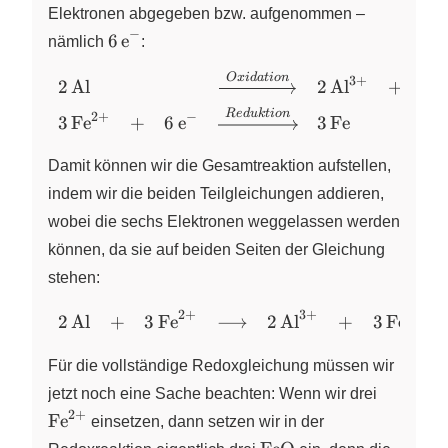
Elektronen abgegeben bzw. aufgenommen –
−
\ce{6
6
e
nämlich
X
:
e-}
O
x
i
d
a
t
i
o
n
\begin{array}{lclclcl}
3
+
2
Al
2
Al
+
6
e
X
\ce{2 Al} & & &
R
e
d
u
k
t
i
o
n
2
+
−
3
Fe
+
6
e
3
Fe
X
X
\xrightarrow{Oxidation}
& \ce{2 Al^3+} & + &
Damit können wir die Gesamtreaktion aufstellen,
\ce{6 e-} \\[4pt] \ce{3
indem wir die beiden Teilgleichungen addieren,
Fe^2+} & + & \ce{6 e-}
&
wobei die sechs Elektronen weggelassen werden
\xrightarrow{Reduktion}
können, da sie auf beiden Seiten der Gleichung
& \ce{3 Fe} & &
stehen:
\end{array}
2
+
3
+
\begin{array}
2
Al
+
3
Fe
⟶
2
Al
+
3
Fe
X
X
{lclclcl} \ce{2
Al} & + &
Für die vollständige Redoxgleichung müssen wir
\ce{3 Fe^2+}
\ce{Fe^
jetzt noch eine Sache beachten: Wenn wir drei
&
2
+
Fe
X
einsetzen, dann setzen wir in der
\longrightarrow
\ce{FeO}