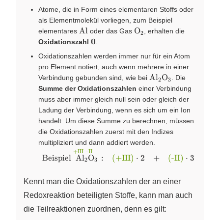
II}
Atome, die in Form eines elementaren Stoffs oder
als Elementmolekül vorliegen, zum Beispiel
\ce{Al}
\ce{O2}
Al
O
elementares
oder das Gas
, erhalten die
X
2
\textbf{0}
0
Oxidationszahl
.
Oxidationszahlen werden immer nur für ein Atom
pro Element notiert, auch wenn mehrere in einer
\ce{Al2O3}
Al
O
Verbindung gebunden sind, wie bei
. Die
X
X
2
3
Summe der Oxidationszahlen
einer Verbindung
muss aber immer gleich null sein oder gleich der
Ladung der Verbindung, wenn es sich um ein Ion
handelt. Um diese Summe zu berechnen, müssen
die Oxidationszahlen zuerst mit den Indizes
multipliziert und dann addiert werden.
+III
-II
\begin{array}{llclcl} \text{Beispiel} ~
Beispiel
Al
O
:
(+III)
⋅
2
+
(-II)
⋅
3
=
X
X
2
3
\overset{\color{#669900}\text{+III~~-
II~~~~~}}{\ce{Al2O3}} \, \text{:} &
Kennt man die Oxidationszahlen der an einer
{\color{#669900}\text{(+III)}} \cdot
2 & + & {\color{#669900}\text{(-II)}}
Redoxreaktion beteiligten Stoffe, kann man auch
\cdot 3 & = & \text{0} \end{array}
die Teilreaktionen zuordnen, denn es gilt: