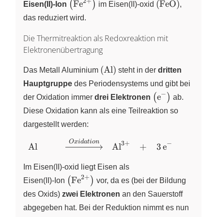
2
+
\left( \ce{Fe^{2+}} \right)
\left( \ce{FeO}
Fe
(
FeO
)
(
)
X
Eisen(II)‑Ion
im
Eisen(II)‑oxid
,
das reduziert wird.
Die Thermitreaktion als Redoxreaktion mit
Elektronenübertragung
\left( \ce{Al} \right)
(
Al
)
Das Metall
Aluminium
steht in der
dritten
Hauptgruppe
des Periodensystems und gibt bei
−
\left( \ce{e-} \r
e
(
)
der Oxidation immer
drei Elektronen
X
ab.
Diese Oxidation kann als eine Teilreaktion so
dargestellt werden:
O
x
i
d
a
t
i
o
n
\begin{array}{lclclcl}
3
+
−
Al
Al
+
3
e
X
X
\ce{Al} & & &
\xrightarrow{Oxidation}
Im Eisen(II)‑oxid liegt Eisen als
& \ce{Al^3+} & + &
2
+
\left( \ce{Fe^{2+}} \right)
Fe
(
)
X
Eisen(II)‑Ion
vor, da es (bei der Bildung
\ce{3 e-} \end{array}
des Oxids)
zwei Elektronen
an den Sauerstoff
abgegeben hat. Bei der Reduktion nimmt es nun