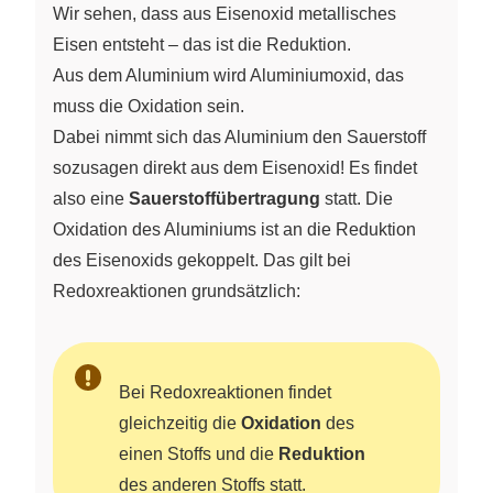
+ & \text{Eisenoxid}
Wir sehen, dass aus Eisenoxid metallisches
& \longrightarrow &
Eisen entsteht – das ist die Reduktion.
\text{Aluminiumoxid}
Aus dem Aluminium wird Aluminiumoxid, das
& + & \text{Eisen}
muss die Oxidation sein.
\end{array}
Dabei nimmt sich das Aluminium den Sauerstoff
sozusagen direkt aus dem Eisenoxid! Es findet
also eine
Sauerstoffübertragung
statt. Die
Oxidation des Aluminiums ist an die Reduktion
des Eisenoxids gekoppelt. Das gilt bei
Redoxreaktionen grundsätzlich:
Bei Redoxreaktionen findet
gleichzeitig die
Oxidation
des
einen Stoffs und die
Reduktion
des anderen Stoffs statt.