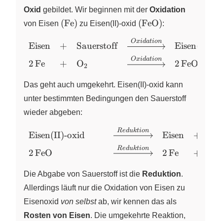
Oxid
gebildet. Wir beginnen mit der
Oxidation
\left( \ce{Fe} \right)
\left( \ce{FeO} \rig
(
Fe
)
(
FeO
)
von
Eisen
zu
Eisen(II)‑oxid
:
O
x
i
d
a
t
i
o
n
\begin{array}{lclclcl}
Eisen
+
Sauerstoff
Eisen(II)-o
\text{Eisen} & + &
O
x
i
d
a
t
i
o
n
2
Fe
+
O
2
FeO
X
\text{Sauerstoff} &
2
\xrightarrow{Oxidation}
Das geht auch umgekehrt. Eisen(II)‑oxid kann
& \text{Eisen(II)-oxid}
unter bestimmten Bedingungen den Sauerstoff
& & \\[4pt] \ce{2 Fe} &
+ & \ce{O2} &
wieder abgeben:
\xrightarrow{Oxidation}
R
e
d
u
k
t
i
o
n
\begin{array}{lclclcl}
& \ce{2 FeO} & &
Eisen(II)-oxid
Eisen
+
Sa
\text{Eisen(II)-oxid} &
\end{array}
R
e
d
u
k
t
i
o
n
2
FeO
2
Fe
+
O
& &
\xrightarrow{Reduktion}
Die Abgabe von Sauerstoff ist die
Reduktion
.
& \text{Eisen} & + &
Allerdings läuft nur die Oxidation von Eisen zu
\text{Sauerstoff} \\[4pt]
\ce{2 FeO} & & &
Eisenoxid
von selbst
ab, wir kennen das als
\xrightarrow{Reduktion}
Rosten von Eisen
. Die umgekehrte Reaktion,