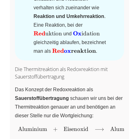
verhalten sich zueinander wie
Reaktion und Umkehrreaktion
.
\textbf{\color{red}
Eine Reaktion, bei der
{Red}}\text{uktion}
\textbf{\color{blue}
Red
Ox
uktion
idation
und
{Ox}}\text{idation}
gleichzeitig ablaufen, bezeichnet
\textbf{\color{red}
Red
ox
reaktion
man als
.
{Red}}\textbf{\color{blue}
{ox}}\textbf{reaktion}
Die Thermitreaktion als Redoxreaktion mit
Sauerstoffübertragung
Das Konzept der Redoxreaktion als
Sauerstoffübertragung
schauen wir uns bei der
Thermitreaktion genauer an und benötigen an
dieser Stelle nur die Wortgleichung:
\begin{array}{lclclcl}
Aluminium
+
Eisenoxid
⟶
Aluminium
\text{Aluminium} &