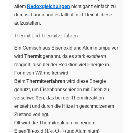
allem
Redoxgleichungen
nicht ganz einfach zu
durchschauen und es fällt oft nicht leicht, diese
aufzustellen.
Thermit und Thermitverfahren
Ein Gemisch aus Eisenoxid und Aluminiumpulver
wird
Thermit
genannt, da es stark
exotherm
reagiert, also bei der Reaktion viel Energie in
Form von Wärme frei wird.
Beim
Thermitverfahren
wird diese Energie
genutzt, um Eisenbahnschienen mit Eisen zu
verschweißen, das bei der Thermitreaktion
entsteht und durch die Hitze in geschmolzenem
Zustand vorliegt.
Oft wird die Thermitreaktion mit reinem
\left( \ce{Fe2O3} \right)
(
Fe
O
)
Eisen(III)‑oxid
X
X
(und Aluminium)
2
3