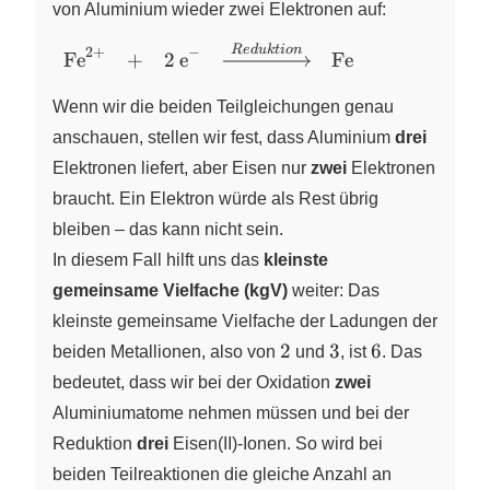
von Aluminium wieder zwei Elektronen auf:
R
e
d
u
k
t
i
o
n
\begin{array}{lclclcl}
2
+
−
Fe
+
2
e
Fe
X
X
\ce{Fe^2+} & + & \ce{2
e-} &
Wenn wir die beiden Teilgleichungen genau
\xrightarrow{Reduktion}
anschauen, stellen wir fest, dass Aluminium
drei
& \ce{Fe} & &
Elektronen liefert, aber Eisen nur
zwei
Elektronen
\end{array}
braucht. Ein Elektron würde als Rest übrig
bleiben – das kann nicht sein.
In diesem Fall hilft uns das
kleinste
gemeinsame Vielfache (kgV)
weiter: Das
kleinste gemeinsame Vielfache der Ladungen der
2
3
6
2
3
6
beiden Metallionen, also von
und
, ist
. Das
bedeutet, dass wir bei der Oxidation
zwei
Aluminiumatome nehmen müssen und bei der
Reduktion
drei
Eisen(II)‑Ionen. So wird bei
beiden Teilreaktionen die gleiche Anzahl an