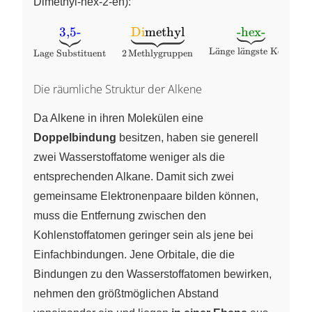
Dimethyl-hex-2-en):
\ce{\underbrace{{\color{Blue}3,5-}}_{Lage
3,5-
Di
methyl
-hex-
Substituent}\quad \underbrace{{\color{Orang
L
¨
nge
l
¨
ngste
Kette
a
a
Lage
Substituent
2
Methlygruppen
{\color{Black}methyl}}_{2
Methlygruppen}\quad\underbrace{{\color{Gre
Die räumliche Struktur der Alkene
hex-}}_{Länge längste
Kette}\quad\underbrace{{\color{Purple}2-}}_
Da Alkene in ihren Molekülen eine
Doppelbindung}\quad\underbrace{{\color{Re
Doppelbindung
besitzen, haben sie generell
}
zwei Wasserstoffatome weniger als die
entsprechenden Alkane. Damit sich zwei
gemeinsame Elektronenpaare bilden können,
muss die Entfernung zwischen den
Kohlenstoffatomen geringer sein als jene bei
Einfachbindungen. Jene Orbitale, die die
Bindungen zu den Wasserstoffatomen bewirken,
nehmen den größtmöglichen Abstand