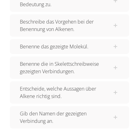
Bedeutung zu.
entsprechend für Propen den Trivialnamen
Propylen. Neben den verwendeten
Beschreibe das Vorgehen bei der
Bezeichnungen für die Butene sagt man auch 1-
Benennung von Alkenen.
Buten beziehungsweise 2-Buten. Ihr werdet es
sicher schon erraten haben! Bei But-1-en und
Benenne das gezeigte Molekül.
But-2-en handelt es sich um Isomere. Notieren
wir noch den 4. Vertreter der 1-ene, Pent-1-en. Es
Benenne die in Skelettschreibweise
handelt sich hier, genau wie bei den Alkanen, um
gezeigten Verbindungen.
eine homologe Reihe. 2 aufeinanderfolgende
Vertreter unterscheiden sich jeweils durch die
Entscheide, welche Aussagen über
Gruppe CH2. Die Summenformeln für die ersten
Alkene richtig sind.
4 Vertreter lauten: C2H4, C3H6, C4H8 und
C5H10. Die allgemeine Summenformel ergibt
Gib den Namen der gezeigten
sich entsprechend zu CnH2n. n ist eine natürliche
Verbindung an.
Zahl ≥ 2. Bei größeren Molekülen ist es bequem,
die sogenannte Skelettschreibweise zu