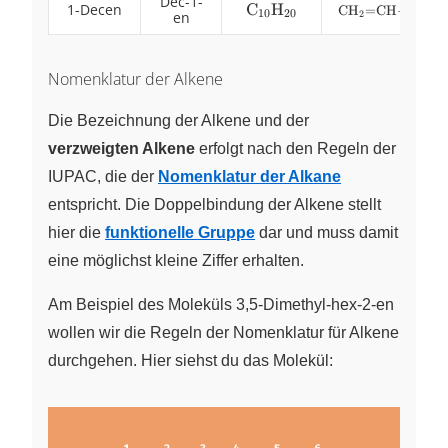
CH
Dec-1-
1-Decen
\ce{C10H20}
C
H
\footnotesiz
X
X
X
X
CH
=
CH
−
CH
−
10
20
2
2
en
CH2-CH2-C
CH2-CH
Nomenklatur der Alkene
Die Bezeichnung der Alkene und der
verzweigten Alkene
erfolgt nach den Regeln der
IUPAC, die der
Nomenklatur der Alkane
entspricht. Die Doppelbindung der Alkene stellt
hier die
funktionelle Gruppe
dar und muss damit
eine möglichst kleine Ziffer erhalten.
Am Beispiel des Moleküls 3,5-Dimethyl-hex-2-en
wollen wir die Regeln der Nomenklatur für Alkene
durchgehen. Hier siehst du das Molekül: