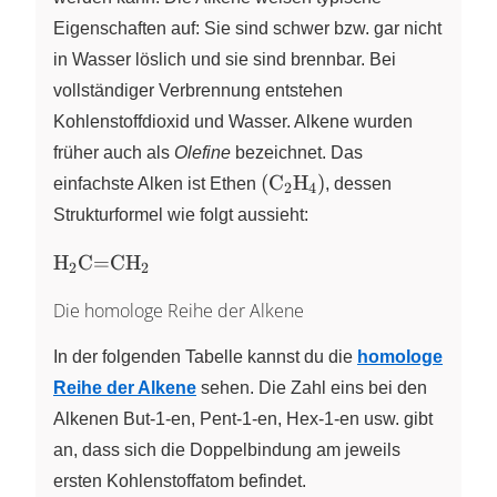
Eigenschaften auf: Sie sind schwer bzw. gar nicht
in Wasser löslich und sie sind brennbar. Bei
vollständiger Verbrennung entstehen
Kohlenstoffdioxid und Wasser. Alkene wurden
früher auch als
Olefine
bezeichnet. Das
(\ce{C2H4})
(
C
H
)
einfachste Alken ist Ethen
X
X
, dessen
2
4
Strukturformel wie folgt aussieht:
\ce{H2C=CH2}
H
C
=
CH
X
X
2
2
Die homologe Reihe der Alkene
In der folgenden Tabelle kannst du die
homologe
Reihe der Alkene
sehen. Die Zahl eins bei den
Alkenen But-1-en, Pent-1-en, Hex-1-en usw. gibt
an, dass sich die Doppelbindung am jeweils
ersten Kohlenstoffatom befindet.