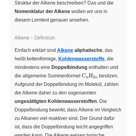
Struktur der Alkene beschreiben? Das und die
Nomenklatur der Alkene
wollen wir uns in
diesem Lerntext genauer ansehen.
Alkene – Definition
Einfach erklärt sind
Alkene
aliphatische
, das
heißt kettenförmige,
Kohlenwasserstoffe
, die
mindestens eine
Doppelbindung
enthalten und
\ce{C_nH_{2n}}
C
H
die allgemeine Summenformel
X
X
besitzen.
2
n
n
Aufgrund der Doppelbindung im Molekül, zählen
die Alkene daher zu den sogenannten
ungesättigten Kohlenwasserstoffen
. Die
Doppelbindung bewirkt, dass Alkene im Vergleich
zu Alkanen viel reaktiver sind. Der Grund dafür
ist, dass die Doppelbindung leicht angegriffen
werden kann. Die Alkene weisen typische