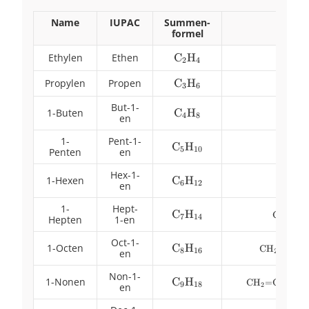
Name
IUPAC
Summen-
Ver
formel
Ethylen
Ethen
\ce{C2H4}
C
H
X
X
2
4
Propylen
Propen
\ce{C3H6}
C
H
X
X
3
6
But-1-
1-Buten
\ce{C4H8}
C
H
X
X
4
8
en
1-
Pent-1-
\ce{C5H10}
C
H
\
X
X
C
5
10
Penten
en
Hex-1-
1-Hexen
\ce{C6H12}
C
H
\fo
X
X
X
CH
6
12
2
en
1-
Hept-
\ce{C7H14}
C
H
\foot
X
X
X
CH
=
C
7
14
2
Hepten
1-en
CH2-
Oct-1-
1-Octen
\ce{C8H16}
C
H
\footnot
X
X
X
CH
=
CH
−
8
16
2
en
CH2-CH
Non-1-
1-Nonen
\ce{C9H18}
C
H
\footnotes
X
X
X
CH
=
CH
−
CH
9
18
2
en
CH2-CH2-