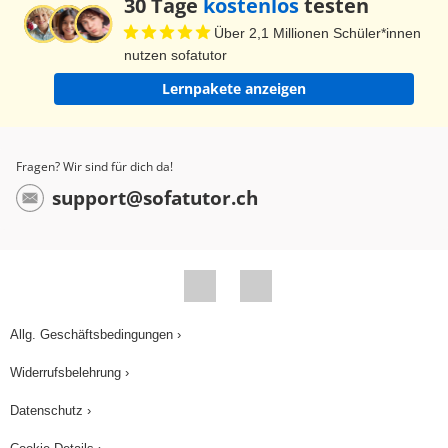
30 Tage
kostenlos
testen
Substituenten, in dem Fall 2 Methylgruppen, also
Über 2,1 Millionen Schüler*innen
Methyl. Anschließend wird die längste Kette
nutzen sofatutor
geschrieben, hex, dann die Position der
Lernpakete anzeigen
Doppelbindung festgelegt, nämlich 2. Und als
Letztes die Bezeichnung dieser Stoffklasse, es ist
ein -en. Also erhalten wir 3,5-Dimethyl-hex-2-en.
Fragen? Wir sind für dich da!
Häufig wird auch die alternative Bezeichnung
support@sofatutor.ch
verwendet - 3,5-Dimethyl-2-hexen. 3. Alkene als
Wirkstoffe: Alkene werden häufig, vor allem in der
Industrie, als Olefine bezeichnet. Olefine bedeutet
Ölbildner. Woher rührt der Name? Bei der
Reaktion von Ethen mit Chor bilden sich ölige
Allg. Geschäftsbedingungen ›
Reaktionsprodukte. Das einfachste Alken, Ethen,
Widerrufsbelehrung ›
wird für die Samenkeimung und
Blütenentwicklung verwendet. Es spielt eine
Datenschutz ›
herausragende Rolle bei der Fruchtreifung vieler