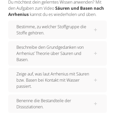
Du möchtest dein gelerntes Wissen anwenden? Mit
zur Herstellung von Gebäck wie Brezeln und
den Aufgaben zum Video
Säuren und Basen nach
Laugenstangen. Wichtige Vertreter sind hier
Arrhenius
kannst du es wiederholen und üben.
"Natriumhydroxid" sowie "Kalium-" und
"Calciumhydroxid". Arrhenius hat einen
Bestimme, zu welcher Stoffgruppe die
Stoffe gehören.
Mechanismus beschrieben, mit dem sowohl der
saure oder seifige GESCHMACK von Säuren
Beschreibe den Grundgedanken von
beziehungsweise Basen erklärt werden kann, als
Arrhenius’ Theorie über Säuren und
auch die ätzende, zersetzende Wirkung stärkerer
Basen.
Vertreter beider Gruppen. Sein Zauberwort:
DISSOZIATION. Das kommt vom lateinischen
Zeige auf, was laut Arrhenius mit Säuren
"dissociare", TRENNEN, und beschreibt, wie
bzw. Basen bei Kontakt mit Wasser
Säuren und Basen sich auftrennen (eben
passiert.
DISSOZIIEREN), wenn sie mit Wasser in Kontakt
kommen. Und Wasser ist hier ganz entscheidend.
Benenne die Bestandteile der
Arrhenius hatte vor allem "wässrige Lösungen"
Dissoziationen.
von Säuren und Basen im Blick, denn erst in