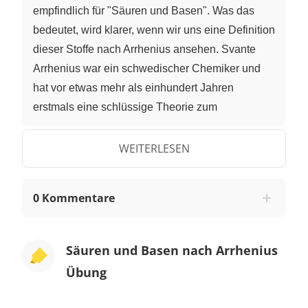
empfindlich für "Säuren und Basen". Was das
bedeutet, wird klarer, wenn wir uns eine Definition
dieser Stoffe nach Arrhenius ansehen. Svante
Arrhenius war ein schwedischer Chemiker und
hat vor etwas mehr als einhundert Jahren
erstmals eine schlüssige Theorie zum
chemischen Verhalten von Säuren und Basen
aufgestellt. Natürlich waren diese beiden
WEITERLESEN
Stoffgruppen auch damals schon lange bekannt:
Auf der einen Seite SÄUREN wie "Essigsäure"
0 Kommentare
und "Zitronensäure" in Lebensmitteln, aber auch
"Salpetersäure" und "Schwefelsäure", die schon
im Mittelalter hergestellt und in der Metall- und
Säuren und Basen nach Arrhenius
Textilverarbeitung eingesetzt wurden, auf der
Übung
anderen Seite BASEN, damals wie heute vor
allem in Seifen und Reinigungsmitteln, aber auch