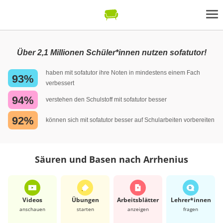
Über 2,1 Millionen Schüler*innen nutzen sofatutor!
haben mit sofatutor ihre Noten in mindestens einem Fach
93%
verbessert
94%
verstehen den Schulstoff mit sofatutor besser
92%
können sich mit sofatutor besser auf Schularbeiten vorbereiten
Säuren und Basen nach Arrhenius
Videos
Übungen
Arbeits­blätter
Lehrer*​innen
anschauen
starten
anzeigen
fragen