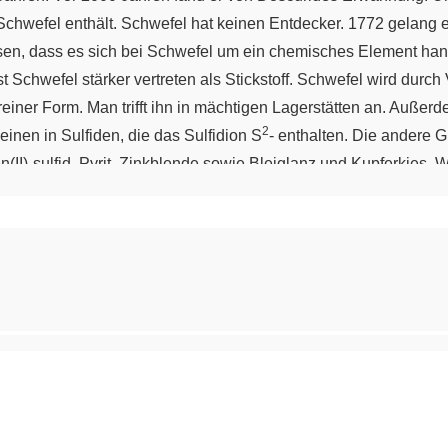
chwefel enthält. Schwefel hat keinen Entdecker. 1772 gelang
en, dass es sich bei Schwefel um ein chemisches Element hand
t Schwefel stärker vertreten als Stickstoff. Schwefel wird durch
reiner Form. Man trifft ihn in mächtigen Lagerstätten an. Außerd
2
einen in Sulfiden, die das Sulfidion S
- enthalten. Die andere G
en(II)-sulfid, Pyrit, Zinkblende sowie Bleiglanz und Kupferkies. 
Baryt. Und schließlich sei das Schwefel in den Weltmeeren nic
system der Elemente Im Periodensystem der Elemente befindet si
alkogene, die Erzbildner. Schwefel ist ein Nichtmetall. Sein c
die Oxidationszahlen -2, +2, +4 und +6. Der Name entstammt 
edeutete. 4. Eigenschaften Schwefel ist ein gelbes Nichtmetall
wa 2g/cm³. Das Element ist weich, hat eine Mohshärte von 2. Sch
lement Die Gewinnung des Schwefels erfolgt aus den Lagerstät
asch-Verfahren. Beim Claus-Prozess wird Schwefelwasserstoff H2
nlichen Säuren, die nicht oxidieren, reagiert er allerdings nich
2
2
 bilden sich Sulfidionen S
- und Sulfitionen SO3
-. Die Oxidat