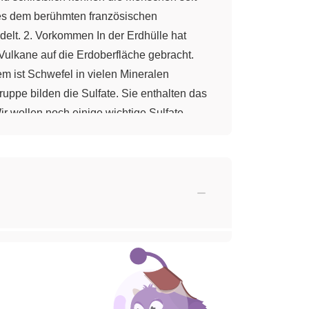
 es dem berühmten französischen
elt. 2. Vorkommen In der Erdhülle hat
 Vulkane auf die Erdoberfläche gebracht.
em ist Schwefel in vielen Mineralen
ruppe bilden die Sulfate. Sie enthalten das
Wir wollen noch einige wichtige Sulfate
ht vergessen. 8% der Salze des Meerwassers
ch der Schwefel an dieser Stelle. Er
hemisches Symbol S kennt ihr sicher schon
wahrscheinlich dem indogermanischen
. In reiner Form ist es geruchlos.
wefel schmilzt niedrig bei 115°C. In
ten. Mit Wasser und erhöhtem Druck wird
S vorsichtig oxidiert. Schwefel geht
t. Schwefel brennt mit blauer Flamme zu
ionszahlen des Schwefels sind hier