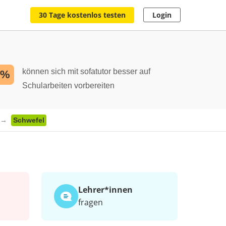
30 Tage kostenlos testen
Login
können sich mit sofatutor besser auf
2%
Schularbeiten vorbereiten
Schwefel
Lehrer*​innen
fragen