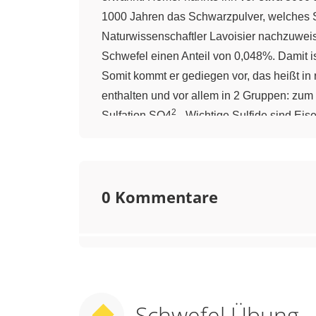
1000 Jahren das Schwarzpulver, welches S
Naturwissenschaftler Lavoisier nachzuweis
Schwefel einen Anteil von 0,048%. Damit is
Somit kommt er gediegen vor, das heißt in 
enthalten und vor allem in 2 Gruppen: zum 
2
Sulfation SO4
-. Wichtige Sulfide sind Eis
aufzählen: Gips, Anhydrit, Coelestin und 
enthält Schwefel. 3. Stellung im Perioden
gehört zur 6. Hauptgruppe. Das sind die Ch
0 Kommentare
lange. In den Verbindungen hat Schwefel 
"suel", was im Deutschen dann "schwelen" b
Schwefel ist leicht, hat eine Dichte von et
Wasser löst sich Schwefel nicht. 5. Das E
der Schwefel herausgelöst. Das ist das Fr
unterschiedliche Reaktionen ein. Mit gewöh
Schwefel Übung
Schwefeldioxid. Bei der Reaktion mit Basen