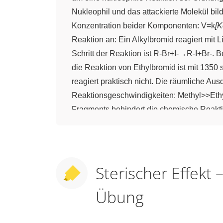
Nukleophil und das attackierte Molekül bi
Konzentration beider Komponenten: V=k
[K
Reaktion an: Ein Alkylbromid reagiert mit 
Schritt der Reaktion ist R-Br+I-→R-I+Br-. 
die Reaktion von Ethylbromid ist mit 1350 
reagiert praktisch nicht. Die räumliche Au
Reaktionsgeschwindigkeiten: Methyl>>Ethyl
Fragments behindert die chemische Reaktion.
Molekül dirigiert den Zweitsubstituenten be
Sulfonierung. Es reagiert Toluol mit Oleum
62% und meta 6%. Der geringe Anteil des ort
Erklärung. Das Elektrophil ist das Molekül
Sterischer Effekt 
Im Ergebnis wird mehr para-Isomer gebildet
Übung
Folgende Anteile an Isomeren werden erhalt
wieder der sterische Effekt. Interessant: e
voluminösen Komplex FeBr
…Br
. Dritte