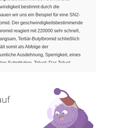
windigkeit bestimmt durch die
auen wir uns ein Beispiel für eine SN2-
umbromid. Der geschwindigkeitsbestimmende
bromid reagiert mit 220000 sehr schnell,
langsam, Tertiär-Butylbromid schließlich
lt somit als Abfolge der
äumliche Ausdehnung, Sperrigkeit, eines
en Substitution. Toluol: Das Toluol-
ng oder in die para-Stellung. Erstens:
Es entstehen Sulfonsäuren, ortho 32%, para
terische Effekt liefert eine plausible
lekül in seinem Platzanspruch eingeschränkt.
auf
d Eisendreibromid, FeBr3, als Katalysator.
rs ist relativ gering, verantwortlich ist
ht attackiert. Die Daten sprechen für den
lpetersäure, HNO
, und Schwefelsäure,