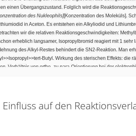
lden einen Übergangszustand. Folglich wird die Reaktionsgesch
onzentration des Nukleophils]
[Konzentration des Moleküls]. Sch
Lithiumiodid in Aceton. Es entstehen ein Alkyliodid und Lithi
Betrachten wir die relativen Reaktionsgeschwindigkeiten: Methyl
schon erheblich langsamer, Isopropylbromid reagiert mit 1 sehr 
sdehnung des Alkyl-Restes behindert die SN2-Reaktion. Man erhä
>>Isopropyl>>tert-Butyl. Wirkung des sterischen Effekts: die r
 Verhältnis von ortho- zu para-Orientierung bei der elektrophil
i der elektrophilen Substitution vorzugsweise in die ortho-Stellu
, das ist reine Schwefelsäure, die Schweltrioxid, SO3, enthält. 
ho-Isomers ist durch elektronische Effekte nicht erklärbar. Der s
 SO
, offensichtlich ist es beim ortho-Angriff auf das Toluol-Mo
– Einfluss auf den Reaktionsverl
3
. Zweitens: Bromierung. Bromierung erfolgt durch Brom, Br2, un
en: ortho 33%, para 67% und meta 0%. Der Anteil des ortho-Isome
s ergibt sich dass das kleine Ion, Br+, den aromatischen Ring nic
ns: Nitrierung. Man verwendet Nitriersäure, ein Gemisch aus Sa