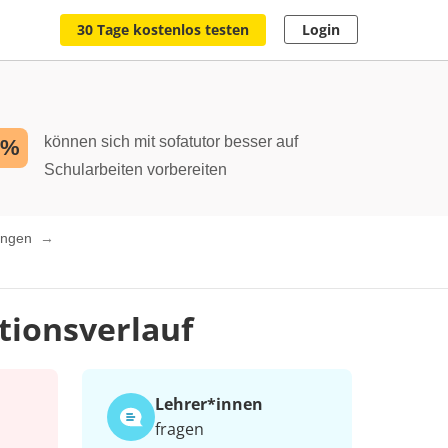
30 Tage kostenlos testen
Login
können sich mit sofatutor besser auf
2%
Schularbeiten vorbereiten
dungen
ktionsverlauf
Lehrer*​innen
fragen