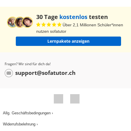
andauerte. Deshalb muss hier das Past Perfect
verwendet werden. Exercise 3: Schau dir den
30 Tage
kostenlos
testen
Satz an und drücke kurz auf Pause. John had
Über 2,1 Millionen Schüler*innen
been travelling for two months when he ran out of
nutzen sofatutor
money. John war schon 2 Monate auf Reisen
Lernpakete anzeigen
gewesen, als ihm das Geld ausging. Hier geht es
um eine Handlung, die vor einem Zeitpunkt in der
Vergangenheit begonnen hatte und bis zu diesem
Fragen? Wir sind für dich da!
noch andauerte. Deshalb wird das Past Perfect
support@sofatutor.ch
Progressive verwendet. Exercise 4: Drücke eben
auf Pause. So heißt der Satz richtig: Lane had
already left by the time I arrived. Lane war schon
gegangen, als ich ankam. Auch hier steht wieder
das Past Perfect. Exercise 5: Drücke kurz auf
Allg. Geschäftsbedingungen ›
Pause. The train had left when I finally arrived at
Widerrufsbelehrung ›
the station. Der Zug war schon abgefahren, als