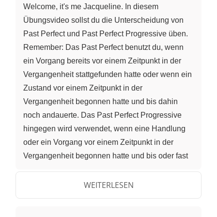
Welcome, it's me Jacqueline. In diesem
Übungsvideo sollst du die Unterscheidung von
Past Perfect und Past Perfect Progressive üben.
Remember: Das Past Perfect benutzt du, wenn
ein Vorgang bereits vor einem Zeitpunkt in der
Vergangenheit stattgefunden hatte oder wenn ein
Zustand vor einem Zeitpunkt in der
Vergangenheit begonnen hatte und bis dahin
noch andauerte. Das Past Perfect Progressive
hingegen wird verwendet, wenn eine Handlung
oder ein Vorgang vor einem Zeitpunkt in der
Vergangenheit begonnen hatte und bis oder fast
bis zu diesem Zeitpunkt andauerte. Zwei
Handlungen in der Vergangenheit folgen
WEITERLESEN
aufeinander. Die Handlung, die zeitlich
voranging, steht im Past Perfect. Das sieht zum