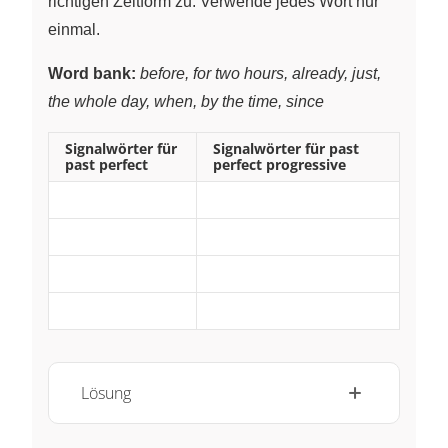
richtigen Zeitform zu. Verwende jedes Wort nur
einmal.
Word bank:
before, for two hours, already, just,
the whole day, when, by the time, since
Signalwörter für
Signalwörter für past
past perfect
perfect progressive
~
~
~
~
~
~
~
~
Lösung