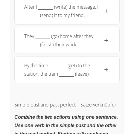
\underline{~\qquad~}
\underline{~
After I
(write) the message, I
(send) it to my friend.
\underline{~\qquad~}
\underline{~\q
They
(go) home after they
(finish) their work.
\underline{~\qquad~}
By the time I
(get) to the
\underline{~\qquad~}
station, the train
(leave).
Simple past and past perfect – Sätze verknüpfen
Combine the two actions using one sentence.
Use one verb in the simple past and the other
in the past perfect. Starting with sentence