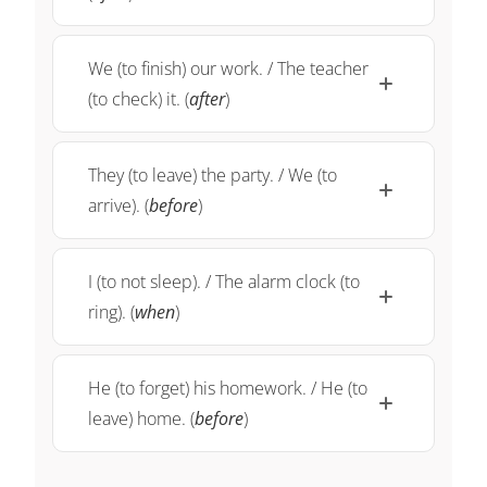
We (to finish) our work. / The teacher
(to check) it. (
after
)
They (to leave) the party. / We (to
arrive). (
before
)
I (to not sleep). / The alarm clock (to
ring). (
when
)
He (to forget) his homework. / He (to
leave) home. (
before
)