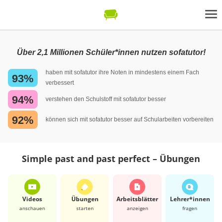
Über 2,1 Millionen Schüler*innen nutzen sofatutor!
haben mit sofatutor ihre Noten in mindestens einem Fach
93%
verbessert
94%
verstehen den Schulstoff mit sofatutor besser
92%
können sich mit sofatutor besser auf Schularbeiten vorbereiten
Simple past and past perfect – Übungen
Videos
Übungen
Arbeits­blätter
Lehrer*​innen
anschauen
starten
anzeigen
fragen