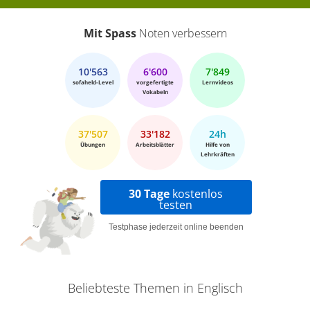
had already left. I hope to see you soon. Bye!
Übungen
Mit Spass
Noten verbessern
10'563
6'600
7'849
sofaheld-Level
vorgefertigte
Lernvideos
Vokabeln
37'507
33'182
24h
Übungen
Arbeitsblätter
Hilfe von
Lehrkräften
30 Tage
kostenlos
testen
Testphase jederzeit online beenden
Beliebteste Themen in Englisch