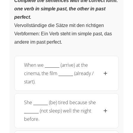
Complete the sentences with the correct form:
one verb in simple past, the other in past
perfect.
Vervollständige die Sätze mit den richtigen
Verbformen: Ein Verb steht im simple past, das
andere im past perfect.
\underline{~\qquad~}
When we
(arrive) at the
\underline{~\qquad~}
cinema, the film
(already /
start).
\underline{~\qquad~}
\underline{~\
She
(be) tired because she
(not sleep) well the night
before.