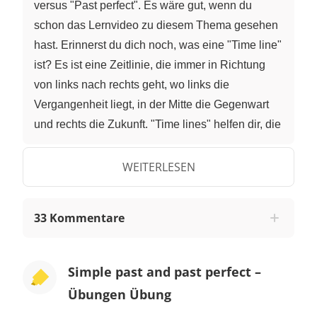
versus "Past perfect". Es wäre gut, wenn du
schon das Lernvideo zu diesem Thema gesehen
hast. Erinnerst du dich noch, was eine "Time line"
ist? Es ist eine Zeitlinie, die immer in Richtung
von links nach rechts geht, wo links die
Vergangenheit liegt, in der Mitte die Gegenwart
und rechts die Zukunft. "Time lines" helfen dir, die
Sätze im "Past perfect" besser vorzustellen. Zum
Beispiel dieser Satz: When I woke up, my sister
WEITERLESEN
had made breakfast. "Had made" ist die "Past
perfect" Form. Auf einer "Time line" können wir es
33 Kommentare
uns so vorstellen. Hier sehen wir also, dass erst
mal Frühstück gemacht wurde und dann bin ich
aufgewacht. Vergleiche es mit diesem Satz:
Simple past and past perfect –
When I woke up, my sister made breakfast.
Übungen Übung
"Made" ist "Simple past". Erst mal bin ich