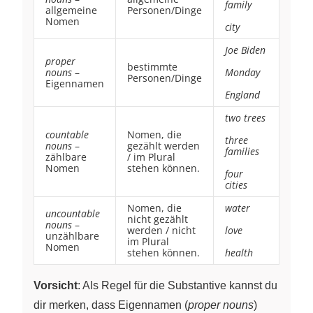
family
allgemeine
Personen/Dinge
Nomen
city
Joe Biden
proper
bestimmte
nouns
–
Monday
Personen/Dinge
Eigennamen
England
two trees
countable
Nomen, die
three
nouns
–
gezählt werden
families
zählbare
/ im Plural
Nomen
stehen können.
four
cities
Nomen, die
water
uncountable
nicht gezählt
nouns
–
werden / nicht
love
unzählbare
im Plural
Nomen
stehen können.
health
Vorsicht
: Als Regel für die Substantive kannst du
dir merken, dass Eigennamen (
proper nouns
)