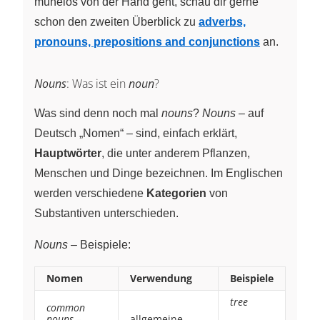
mühelos von der Hand geht, schau dir gerne
schon den zweiten Überblick zu
adverbs,
pronouns, prepositions and conjunctions
an.
Nouns
: Was ist ein
noun
?
Was sind denn noch mal
nouns
?
Nouns
– auf
Deutsch „Nomen“ – sind, einfach erklärt,
Hauptwörter
, die unter anderem Pflanzen,
Menschen und Dinge bezeichnen. Im Englischen
werden verschiedene
Kategorien
von
Substantiven unterschieden.
Nouns
– Beispiele:
Nomen
Verwendung
Beispiele
tree
common
nouns
–
allgemeine