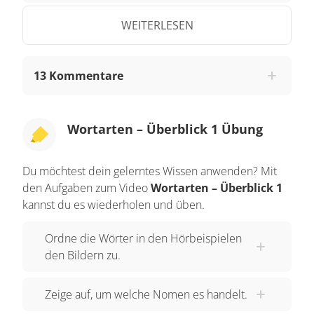
bezeichnen Personen oder Dinge ganz
allgemein. Tree – Baum, family – Familie oder
WEITERLESEN
city – Stadt sind Beispiele dafür. Dann gibt es
Eigennamen, sogenannte "proper nouns", die
13 Kommentare
bestimmte Personen oder Dinge bezeichnen.
Rob Boss, der Name unseres Künstlers, ist zum
Beispiel ein Eigenname. Weitere Beispiele sind
Wortarten – Überblick 1 Übung
Monday – Montag und England – England.
Achtung: Wie auch im Deutschen werden
Du möchtest dein gelerntes Wissen anwenden? Mit
Eigennamen im Englischen immer
den Aufgaben zum Video
Wortarten – Überblick 1
großgeschrieben. Als letztes unterscheidet man
kannst du es wiederholen und üben.
noch zwischen zählbaren Nomen – countable
Ordne die Wörter in den Hörbeispielen
nouns und nicht zählbaren Nomen – uncountable
den Bildern zu.
nouns. Die Bezeichnung verrät uns schon viel
über die Eigenschaften der Nomen. Zählbare
Zeige auf, um welche Nomen es handelt.
Nomen können wirklich gezählt werden, zum