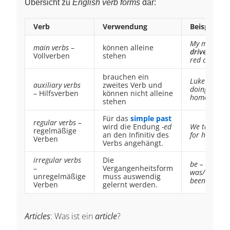
Übersicht zu
English verb forms
dar:
Verb
Verwendung
Beispiel
My mom
main verbs
–
können alleine
drives
a
Vollverben
stehen
red car.
brauchen ein
Luke
is
auxiliary verbs
zweites Verb und
doing his
– Hilfsverben
können nicht alleine
homework.
stehen
Für das
simple past
regular verbs
–
wird die Endung
-ed
We talk
ed
regelmäßige
an den Infinitiv des
for hours.
Verben
Verbs angehängt.
irregular verbs
Die
be –
–
Vergangenheitsform
was/were –
unregelmäßige
muss auswendig
been
Verben
gelernt werden.
Articles
: Was ist ein
article
?