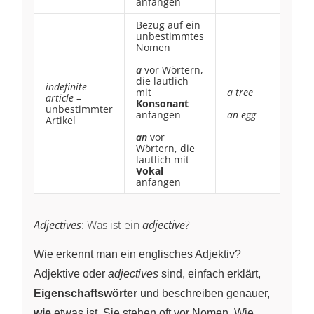
anfangen
Bezug auf ein
unbestimmtes
Nomen
a
vor Wörtern,
die lautlich
indefinite
mit
a tree
article
–
Konsonant
unbestimmter
anfangen
an egg
Artikel
an
vor
Wörtern, die
lautlich mit
Vokal
anfangen
Adjectives
: Was ist ein
adjective
?
Wie erkennt man ein englisches Adjektiv?
Adjektive oder
adjectives
sind, einfach erklärt,
Eigenschaftswörter
und beschreiben genauer,
wie
etwas ist. Sie stehen oft vor Nomen. Wie