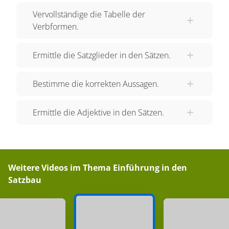
Beispiel two trees, three families, four cities.
Vervollständige die Tabelle der
Unzählbare Nomen können nicht gezählt werden.
Verbformen.
Dazu gehören zum Beispiel die Wörter water -
Wasser, love - Liebe und health - Gesundheit.
Ermittle die Satzglieder in den Sätzen.
"three love"? Das geht nicht. Da Rob Boss sein
Gemälde nicht zu kompliziert machen möchte,
Bestimme die korrekten Aussagen.
malt er erstmal nur den Baum – tree , der für ein
Nomen – noun – steht. Das Wort "tree" steht
Ermittle die Adjektive in den Sätzen.
selten alleine. Häufig findet man einen Artikel –
article – vor einem Nomen. a tree - ein Baum.
Deshalb werden Artikel oft "Begleiter" genannt.
Die englischen Artikel sind "the" und "a".
Weitere Videos im Thema
Einführung in den
Unterschieden wird zwischen dem bestimmten
Satzbau
Artikel "the", im Englischen "definite article" und
dem unbestimmten Artikel "a", dem "indefinite
article". Doch sowohl bei dem bestimmten als