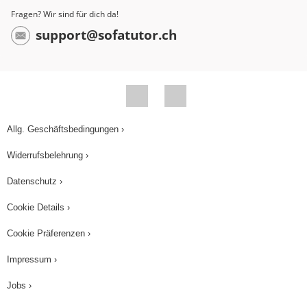
Satz, denn für einen kompletten englischen Satz
Fragen? Wir sind für dich da!
braucht man folgende englische Satzglieder.
support@sofatutor.ch
Subject (Rob) – verb (paints) – object (a tall tree),
auch bekannt als SVO. Die Wortarten, die diesen
Satz bilden, kennst du jetzt schon alle. Aber auch
bei der Bestimmung von Verben gibt es einige
Unterschiede zu beachten. Es gibt Vollverben –
Allg. Geschäftsbedingungen ›
main verbs – und Hilfsverben – auxiliary verbs.
Widerrufsbelehrung ›
Der größte Unterschied: main verbs können
alleine stehen, also ohne weiteres Verb, wie es in
Datenschutz ›
unserem Beispielsatz der Fall ist. "Paint" ist ein
Cookie Details ›
Vollverb und braucht daher kein zweites Verb.
Hilfsverben hingegen brauchen ein weiteres
Cookie Präferenzen ›
Verb, dem sie "helfen" können. Sie können nicht
Impressum ›
alleine stehen. Bei "Rob is painting a tall tree" ist
Jobs ›
"is" ein Hilfsverb, das in Verbindung mit dem