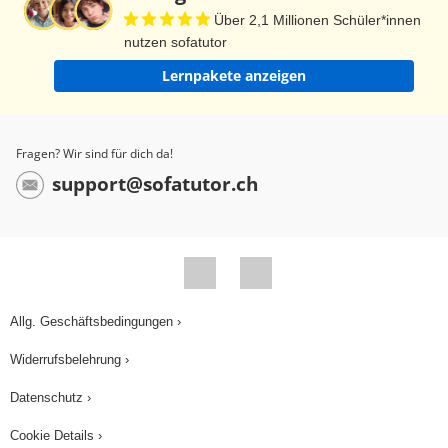
Steinkohle. Steinkohle liegt bedeutend tiefer
Über 2,1 Millionen Schüler*innen
nutzen sofatutor
unter der Erde als die Braunkohle und sie liegt
bedeutend länger dort als die Braunkohle. Die
Lernpakete anzeigen
Braunkohle ist zwar auch schon uralt, aber im
Vergleich mit der Steinkohle ist die Braunkohle so
Fragen? Wir sind für dich da!
alt wie ihr – und die Steinkohle ist der Ururopa.
support@sofatutor.ch
Allg. Geschäftsbedingungen ›
Widerrufsbelehrung ›
Datenschutz ›
Cookie Details ›