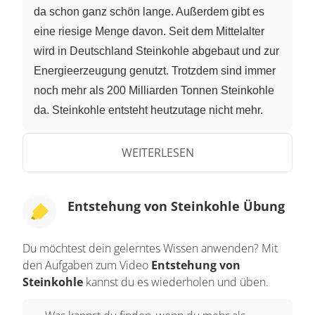
da schon ganz schön lange. Außerdem gibt es
eine riesige Menge davon. Seit dem Mittelalter
wird in Deutschland Steinkohle abgebaut und zur
Energieerzeugung genutzt. Trotzdem sind immer
noch mehr als 200 Milliarden Tonnen Steinkohle
da. Steinkohle entsteht heutzutage nicht mehr.
Die Entstehung fand zu einer ganz bestimmten
Zeit unter ganz besonderen Bedingungen statt.
WEITERLESEN
Sie hat eine so lange Zeit gedauert, dass sie für
uns Menschen fast nicht vorstellbar ist. Das klingt
Entstehung von Steinkohle Übung
ziemlich interessant, findest du nicht? Aber was
genau ist Steinkohle? Aus was besteht sie?
Du möchtest dein gelerntes Wissen anwenden? Mit
Wann und unter welchen Bedingungen ist die
den Aufgaben zum Video
Entstehung von
Steinkohle entstanden? Das werden wir jetzt in
Steinkohle
kannst du es wiederholen und üben.
Erfahrung bringen. Vor etwa 320 Millionen Jahren
entstand die erste Steinkohle. Dieses Zeitalter, in