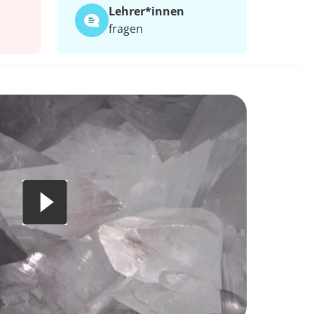
Lehrer*​innen
fragen