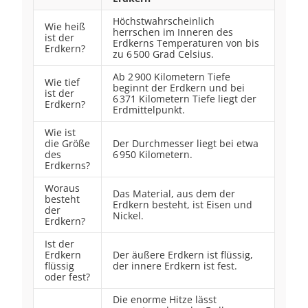
Höchstwahrscheinlich
Wie heiß
herrschen im Inneren des
ist der
Erdkerns Temperaturen von bis
Erdkern?
zu 6 500 Grad Celsius.
Ab 2 900 Kilometern Tiefe
Wie tief
beginnt der Erdkern und bei
ist der
6 371 Kilometern Tiefe liegt der
Erdkern?
Erdmittelpunkt.
Wie ist
die Größe
Der Durchmesser liegt bei etwa
des
6 950 Kilometern.
Erdkerns?
Woraus
Das Material, aus dem der
besteht
Erdkern besteht, ist Eisen und
der
Nickel.
Erdkern?
Ist der
Erdkern
Der äußere Erdkern ist flüssig,
flüssig
der innere Erdkern ist fest.
oder fest?
Die enorme Hitze lässt