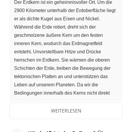
Der Erdkern ist ein geheimnisvoller Ort. Um die
2900 Kilometer unterhalb der Erdoberfläche liegt
er als dichte Kugel aus Eisen und Nickel.
Während die Erde rotiert, dreht sich der
geschmolzene äußere Kern um den festen
inneren Kern, wodurch das Erdmagnetfeld
entsteht. Unvorstellbare Hitze und Drücke
herrschen im Erdkern. Sie wärmen die oberen
Schichten der Erde, treiben die Bewegung der
tektonischen Platten an und unterstützen das
Leben auf unserem Planeten. Da wir die
Bedingungen innerhalb des Kerns nicht direkt
messen können, müssen Wissenschaftler
versuchen, diese Umgebung im Labor
WEITERLESEN
nachzubilden. Eine Methode dafür ist diese hier:
eine sehr große Kanone. „Wir haben hier ein