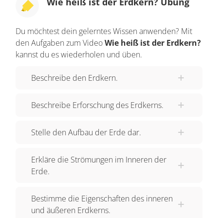
Wie heiß ist der Erdkern? Übung
Stück Eisen, in dem wir die Bedingungen, die im
Erdmittelpunkt herrschen, nachbilden wollen.
Du möchtest dein gelerntes Wissen anwenden? Mit
Dafür müssen wir es sehr großem Druck
den Aufgaben zum Video
Wie heiß ist der Erdkern?
aussetzen und es dann unter diesem hohen
kannst du es wiederholen und üben.
Druck schmelzen. Dazu strecken wie es hier
hinein: in die Leichtgaskanone.“ Die Kanone
Beschreibe den Erdkern.
ahmt den Druck im Erdkern nach.
Wissenschaftler können die Temperatur des
Beschreibe Erforschung des Erdkerns.
Erdkerns abschätzen, indem sie die Temperatur
messen, bei der das Eisen im Augenblick der
Stelle den Aufbau der Erde dar.
Hochgeschwindigkeitskollision schmilzt. „Wenn
man die Kanone abfeuert, schiebt sie diesen
Erkläre die Strömungen im Inneren der
schweren Kolben in dieses mit Wasserstoff
Erde.
gefüllte Rohr hinab. Zu Beginn herrscht darin
zehnfacher Atmosphärendruck, aber wenn wir
Bestimme die Eigenschaften des inneren
hier ankommen, herrscht dort der 2000-fache
und äußeren Erdkerns.