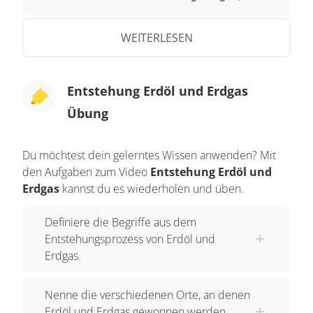
und Geröll zum Beispiel, zugedeckt. Durch das
Gewicht der überlagernden Schichtpakete
WEITERLESEN
verfestigt sich die Faulschlammschicht und
wandert gleichzeitig immer tiefer. Sie wird zum
Entstehung Erdöl und Erdgas
sogenannten Muttergestein aus dem Erdöl
Übung
entstehen kann. In einer tiefe von 2000 bis 4000
Metern erhitzt die Wärme aus dem Erdinneren
das Gestein auf 60 bis 120 Grad Celsius. Durch
Du möchtest dein gelerntes Wissen anwenden? Mit
den Aufgaben zum Video
Entstehung Erdöl und
Hitze und Druck wandeln sich die organischen
Erdgas
kannst du es wiederholen und üben.
Substanzen des Muttergesteins um. Es entstehen
zähflüssige und gasförmige Kohlenwasserstoffe,
Definiere die Begriffe aus dem
Kerogene. Aufgrund der geringeren Dichte
Entstehungsprozess von Erdöl und
wandern die Kohlenwasserstoffe durch
Erdgas.
Gesteinsporen, Risse und feine Spalten nach
oben, in durchlässige und aufnahmefähige
Nenne die verschiedenen Orte, an denen
Gesteinsschichten. Das sind vor allem
Erdöl und Erdgas gewonnen werden