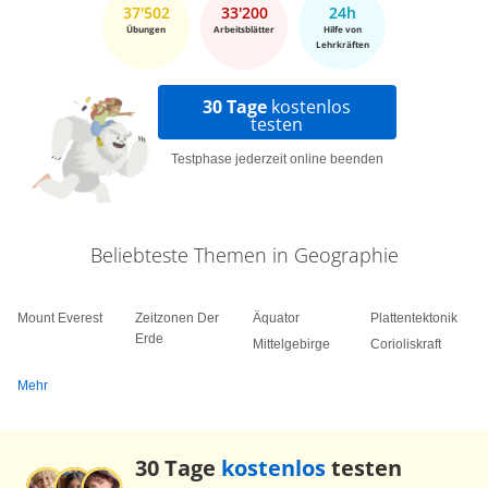
37'502
33'200
24h
Übungen
Arbeitsblätter
Hilfe von
Lehrkräften
30 Tage
kostenlos
testen
Testphase jederzeit online beenden
Beliebteste Themen in Geographie
Mount Everest
Zeitzonen Der
Äquator
Plattentektonik
Erde
Mittelgebirge
Corioliskraft
Mehr
30 Tage
kostenlos
testen