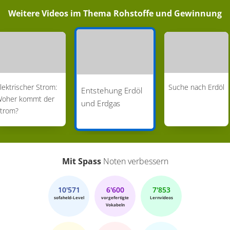
Bewegungen in der Erdkruste können
Weitere Videos im Thema
Rohstoffe und Gewinnung
Schichtpakete gegeneinander verschoben
werden. An solchen Verwerfungen bilden sich
tektonische Fallen in denen sich Erdöl und
Erdgas ansammeln. Auch an einem Salzstock,
der aus der Tiefe aufgedrungen ist und dabei an
lektrischer Strom:
Suche nach Erdöl
Entstehung Erdöl
seinen Rändern Schichten mitgeschleppt hat,
oher kommt der
und Erdgas
trom?
sind häufig Erdgas und Erdöl zu finden.
Mit Spass
Noten verbessern
10'571
6'600
7'853
sofaheld-Level
vorgefertigte
Lernvideos
Vokabeln