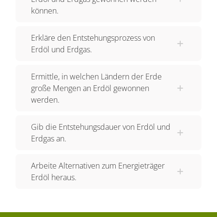
können.
Sandsteine und Kalke. Wenn eine
undurchlässige Schicht, wie Salz oder Ton, den
Erkläre den Entstehungsprozess von
weiteren Weg versperrt, wird die Wanderung
Erdöl und Erdgas.
unterbrochen. Das Öl sitzt in der Falle. Erdöl und
Erdgas sammeln sich an den höchstgelegenen
Ermittle, in welchen Ländern der Erde
stellen der durchlässigen Gesteinsschicht an.
große Mengen an Erdöl gewonnen
Wie in den Poren eines Schwamms, diese wird
werden.
zum Erdölspeichergestein. Erdöl und Erdgas
wandern also vom Muttergestein zum
Gib die Entstehungsdauer von Erdöl und
Speichergestein. Migration nennt man diesen
Erdgas an.
Vorgang, der in Wirklichkeit Jahrmillionen dauert.
Wenn Öl und Gas eine kuppenförmige
Arbeite Alternativen zum Energieträger
Aufwölbung füllen, einen Schichtsattel, ist das
Erdöl heraus.
eine antiklinale Falle. Oben sammelt sich das
leichtere Erdgas, darunter das Erdöl. Die
Lagerstätte kann abgebaut werden. Durch