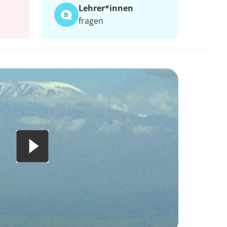
Lehrer*​innen
fragen