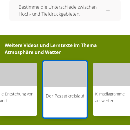
Bestimme die Unterschiede zwischen
Hoch- und Tiefdruckgebieten.
Weitere Videos und Lerntexte im Thema
Atmosphäre und Wetter
ie Entstehung von
Klimadiagramme
Der Passatkreislauf
ind
auswerten