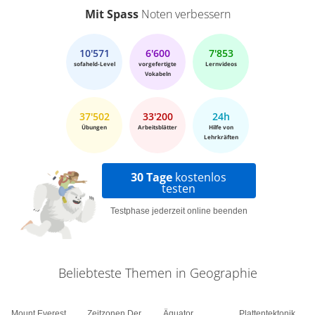
Mit Spass
Noten verbessern
10'571
6'600
7'853
sofaheld-Level
vorgefertigte
Lernvideos
Vokabeln
37'502
33'200
24h
Übungen
Arbeitsblätter
Hilfe von
Lehrkräften
30 Tage
kostenlos
testen
Testphase jederzeit online beenden
Beliebteste Themen in Geographie
Mount Everest
Zeitzonen Der
Äquator
Plattentektonik