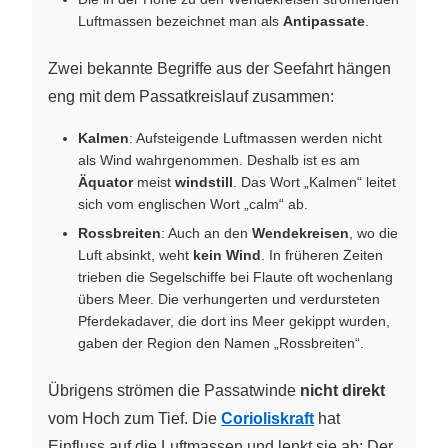
Luftmassen bezeichnet man als
Antipassate
.
Zwei bekannte Begriffe aus der Seefahrt hängen
eng mit dem Passatkreislauf zusammen:
Kalmen
: Aufsteigende Luftmassen werden nicht
als Wind wahrgenommen. Deshalb ist es am
Äquator
meist
windstill
. Das Wort „Kalmen“ leitet
sich vom englischen Wort „calm“ ab.
Rossbreiten
: Auch an den
Wendekreisen
, wo die
Luft absinkt, weht
kein Wind
. In früheren Zeiten
trieben die Segelschiffe bei Flaute oft wochenlang
übers Meer. Die verhungerten und verdursteten
Pferdekadaver, die dort ins Meer gekippt wurden,
gaben der Region den Namen „Rossbreiten“.
Übrigens strömen die Passatwinde
nicht direkt
vom Hoch zum Tief. Die
Corioliskraft
hat
Einfluss auf die Luftmassen und lenkt sie ab: Der