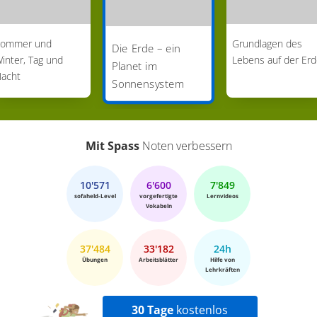
Sommer und
Grundlagen des
Die Erde – ein
inter, Tag und
Lebens auf der Er
Planet im
acht
Sonnensystem
Mit Spass
Noten verbessern
10'571
6'600
7'849
sofaheld-Level
vorgefertigte
Lernvideos
Vokabeln
37'484
33'182
24h
Übungen
Arbeitsblätter
Hilfe von
Lehrkräften
30 Tage
kostenlos