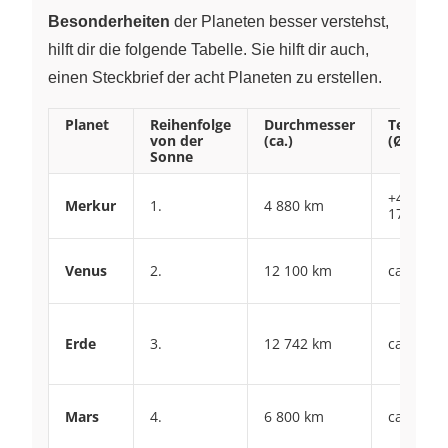
Besonderheiten
der Planeten besser verstehst,
hilft dir die folgende Tabelle. Sie hilft dir auch,
einen Steckbrief der acht Planeten zu erstellen.
Planet
Reihenfolge
Durchmesser
Tempera
von der
(ca.)
(Ø)
Sonne
+430 °C/
Merkur
1.
4 880 km
170 °C
Venus
2.
12 100 km
ca. +470 
Erde
3.
12 742 km
ca. +15 °
Mars
4.
6 800 km
ca. –60 °