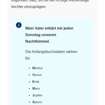
folgenden Satz, um dir die richtige Reihenfolge
leichter einzuprägen:
Mein Vater erklärt mir jeden
Sonntag unseren
Nachthimmel.
Die Anfangsbuchstaben stehen
für:
M
erkur
V
enus
E
rde
M
ars
J
upiter
S
aturn