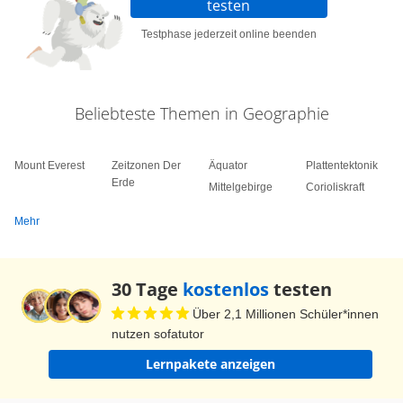
testen
Testphase jederzeit online beenden
Beliebteste Themen in Geographie
Mount Everest
Zeitzonen Der
Äquator
Plattentektonik
Erde
Mittelgebirge
Corioliskraft
Mehr
30 Tage
kostenlos
testen
Über 2,1 Millionen Schüler*innen
nutzen sofatutor
Lernpakete anzeigen