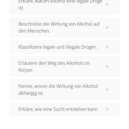
Erkläre, warum Alkohol eine legale Droge
ist.
gesellschaftlicher Ereignisse. Daher gehört
Alkohol zu den gesellschaftlich akzeptierten
Beschreibe die Wirkung von Alkohol auf
Drogen. Alkohol ist in Deutschland die
den Menschen.
beliebteste Alltagsdroge. In jedem Supermarkt
kann man verschiedene alkoholische Getränke
Klassifiziere legale und illegale Drogen.
kaufen. Diese haben einen unterschiedlichen
Alkoholgehalt. Bier hat einen Alkoholgehalt von
Erläutere den Weg des Alkohols im
etwa 4 Volumenprozent. Wein 10 Prozent, Wodka
Körper.
40 Prozent, Whiskey 50 Prozent oder mehr. Das
heißt, wenn man die gleiche Menge dieser
Nenne, wovon die Wirkung von Alkohol
alkoholischen Getränke trinkt, nimmt man eine
abhängig ist.
unterschiedliche Menge an Alkohol zu sich.
Dementsprechend wird man von einem
Erkläre, wie eine Sucht entstehen kann.
hochprozentigen Alkoholgetränk schneller
betrunken, als von der gleichen Menge eines
Getränks mit einem niedrigen Alkoholgehalt. Das