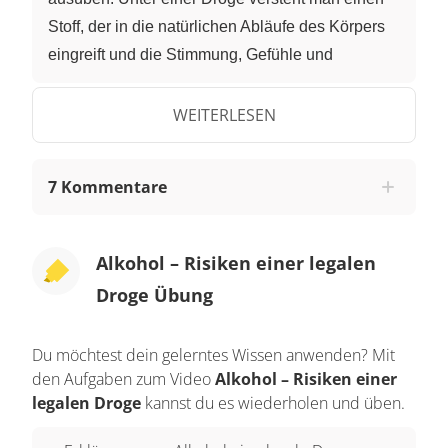
Stoff, der in die natürlichen Abläufe des Körpers
eingreift und die Stimmung, Gefühle und
Wahrnehmung beeinflusst. Bei dem Begriff
„Drogen“ denken viele an gesetzlich verbotene
WEITERLESEN
Suchtmittel, also illegale Drogen. Doch auch
Alkohol ist eine Droge. Sie ist jedoch gesetzlich
7 Kommentare
erlaubt. Alkohol ist also eine legale Droge.
Deshalb werden die gesundheitlichen Gefahren
und das Abhängigkeitsrisiko von Alkohol oft
Alkohol – Risiken einer legalen
unterschätzt und verharmlost. Alkoholische
Droge Übung
Getränke werden in unserer Gesellschaft zu
Genuss- und Rauschzwecken getrunken. Alkohol
Du möchtest dein gelerntes Wissen anwenden? Mit
wird deshalb als Genussmittel bezeichnet. Man
den Aufgaben zum Video
Alkohol – Risiken einer
kann Alkohol dementsprechend auch als
legalen Droge
kannst du es wiederholen und üben.
Rauschmittel bezeichnen. Das Trinken von
Alkohol ist oft ein wichtiger Bestandteil