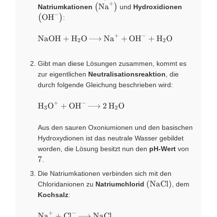
+
+
\ce{NaOH}
\left(
Na
(
)
Natriumkationen
und
Hydroxidionen
X
Cl^{-}}
\right)
−
\ce{Na^+}
\left( \ce{OH^-} \right)
OH
(
)
:
X
\right)
+
−
\ce{NaOH
NaOH
+
H
O
Na
+
OH
+
H
O
X
X
X
X
2
2
+ H2O →
Na^{+} +
Gibt man diese Lösungen zusammen, kommt es
OH^{-} +
zur eigentlichen
Neutralisationsreaktion
, die
H2O}
durch folgende Gleichung beschrieben wird:
+
−
\ce{H3O^{+}
H
O
+
OH
2
H
O
X
X
X
X
3
2
+ OH^{-} →
2H2O}
Aus den sauren Oxoniumionen und den basischen
Hydroxydionen ist das neutrale Wasser gebildet
\pu{7}
worden, die Lösung besitzt nun den
pH-Wert
von
7
.
Die Natriumkationen verbinden sich mit den
\left(
(
NaCl
)
Chloridanionen zu
Natriumchlorid
, dem
\ce{NaCl}
Kochsalz
:
\right)
+
−
\ce{Na^{+}
Na
+
Cl
NaCl
X
X