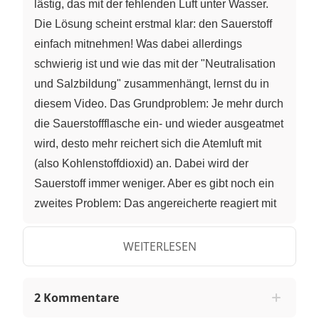
lästig, das mit der fehlenden Luft unter Wasser.
Die Lösung scheint erstmal klar: den Sauerstoff
einfach mitnehmen! Was dabei allerdings
schwierig ist und wie das mit der "Neutralisation
und Salzbildung" zusammenhängt, lernst du in
diesem Video. Das Grundproblem: Je mehr durch
die Sauerstoffflasche ein- und wieder ausgeatmet
wird, desto mehr reichert sich die Atemluft mit
(also Kohlenstoffdioxid) an. Dabei wird der
Sauerstoff immer weniger. Aber es gibt noch ein
zweites Problem: Das angereicherte
reagiert mit
der Feuchtigkeit in den Atemwegen zu
"Kohlensäure". Das ist zwar nur eine schwache
WEITERLESEN
Säure, aber in hoher Konzentration nicht gesund.
Okay, man könnte auch einfach in eine ANDERE
2 Kommentare
Flasche ausatmen. Aber dann wäre der ganze