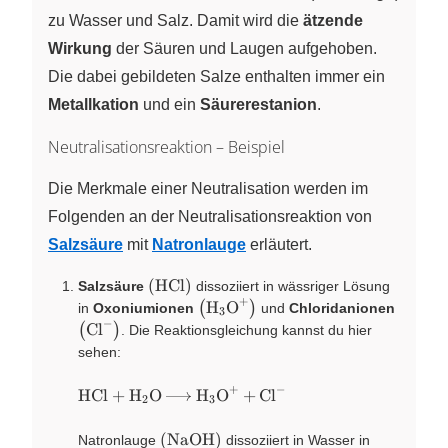
zu Wasser und Salz. Damit wird die
ätzende
Wirkung
der Säuren und Laugen aufgehoben.
Die dabei gebildeten Salze enthalten immer ein
Metallkation
und ein
Säurerestanion
.
Neutralisationsreaktion – Beispiel
Die Merkmale einer Neutralisation werden im
Folgenden an der Neutralisationsreaktion von
Salzsäure
mit
Natronlauge
erläutert.
\left(
(
HCl
)
Salzsäure
dissoziiert in wässriger Lösung
+
\ce{HCl}
\left(
\left(
H
O
(
)
in
Oxoniumionen
und
Chloridanionen
X
X
3
\right)
−
\ce{H3O^+}
\ce{Cl
Cl
(
)
. Die Reaktionsgleichung kannst du hier
X
\right)
\right)
sehen:
+
−
\ce{HCl
HCl
+
H
O
H
O
+
Cl
X
X
X
X
2
3
+ H2O →
H3O^{+}
\left(
(
NaOH
)
Natronlauge
dissoziiert in Wasser in