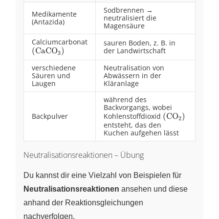
Sodbrennen →
Medikamente
neutralisiert die
(Antazida)
Magensäure
Calciumcarbonat
sauren Boden, z. B. in
\left(
(
CaCO
)
der Landwirtschaft
X
3
\ce{CaCO3}
verschiedene
Neutralisation von
\right)
Säuren und
Abwässern in der
Laugen
Kläranlage
während des
Backvorgangs, wobei
Backpulver
Kohlenstoffdioxid
\left(
(
CO
)
X
2
entsteht, das den
\ce{CO2}
Kuchen aufgehen lässt
\right)
Neutralisationsreaktionen – Übung
Du kannst dir eine Vielzahl von Beispielen für
Neutralisationsreaktionen
ansehen und diese
anhand der Reaktionsgleichungen
nachverfolgen.