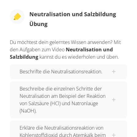
"Restsauerstoff" verschwendet, der sich ebenfalls
noch in der Ausatemluft befindet. Deshalb wäre
Neutralisation und Salzbildung
es effektiver, das
aus der Atemluft herausfiltern
Übung
und unschädlich machen zu können – es eben zu
NEUTRALISIEREN. Das geht mit sogenanntem
Du möchtest dein gelerntes Wissen anwenden? Mit
"Atemkalk". Das ist eine Mischung aus
den Aufgaben zum Video
Neutralisation und
"Natriumhydroxid" und "Calciumhydroxid" –
Salzbildung
kannst du es wiederholen und üben.
jeweils in fester, ungelöster Form. Der Atemkalk
wird wie ein Filter in den Atemkreislauf eingebaut.
Beschrifte die Neutralisationsreaktion.
Tritt die Ausatemluft hindurch, reagiert das
Kohlenstoffdioxid HIER bereits zu Kohlensäure.
Beschreibe die einzelnen Schritte der
Neutralisation am Beispiel der Reaktion
Jetzt aber findet die "Neutralisationsreaktion"
von Salzsäure (HCl) und Natronlauge
statt: Die "Kohlensäure" reagiert mit dem
(NaOH).
"Natriumhydroxid", und es entstehen
"Natriumcarbonat" und "Wasser". Beachte: Weil
Erkläre die Neutralisationsreaktion von
Natrium EINFACH positiv geladene Kationen
Kohlenstoffdioxid durch Atemkalk beim