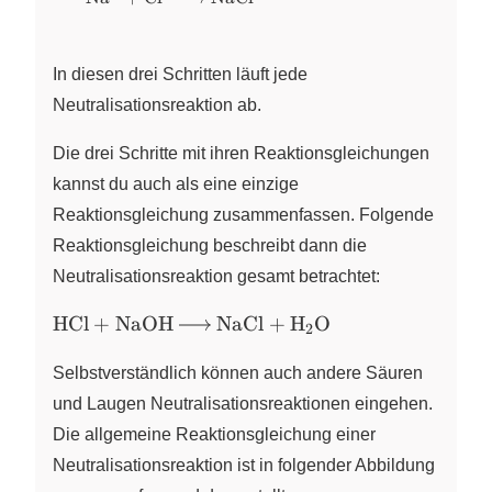
+ Cl^{-} →
NaCl}
In diesen drei Schritten läuft jede
Neutralisationsreaktion ab.
Die drei Schritte mit ihren Reaktionsgleichungen
kannst du auch als eine einzige
Reaktionsgleichung zusammenfassen. Folgende
Reaktionsgleichung beschreibt dann die
Neutralisationsreaktion gesamt betrachtet:
\ce{HCl
HCl
+
NaOH
NaCl
+
H
O
X
2
+
NaOH
Selbstverständlich können auch andere Säuren
→ NaCl
und Laugen Neutralisationsreaktionen eingehen.
+ H2O}
Die allgemeine Reaktionsgleichung einer
Neutralisationsreaktion ist in folgender Abbildung