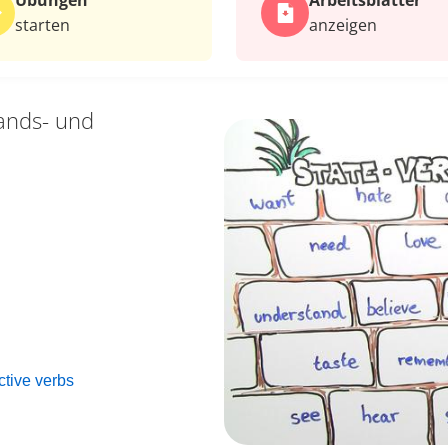
Übungen
Arbeits­blätter
starten
anzeigen
ands- und
ctive verbs