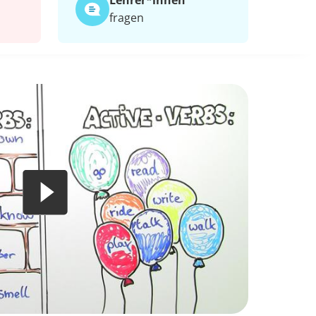
Lehrer*​innen
fragen