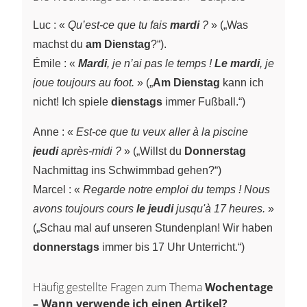
Luc : «
Qu’est-ce que tu fais
mardi
?
» („Was
machst du
am Dienstag
?“).
Émile : «
Mardi
, je n’ai pas le temps !
Le mardi
, je
joue toujours au foot.
» („
Am Dienstag
kann ich
nicht! Ich spiele
dienstags
immer Fußball.“)
Anne : «
Est-ce que tu veux aller à la piscine
jeudi
après-midi ?
» („Willst du
Donnerstag
Nachmittag ins Schwimmbad gehen?“)
Marcel : «
Regarde notre emploi du temps ! Nous
avons toujours cours
le jeudi
jusqu'à 17 heures.
»
(„Schau mal auf unseren Stundenplan! Wir haben
donnerstags
immer bis 17 Uhr Unterricht.“)
Häufig gestellte Fragen zum Thema
Wochentage
– Wann verwende ich einen Artikel?