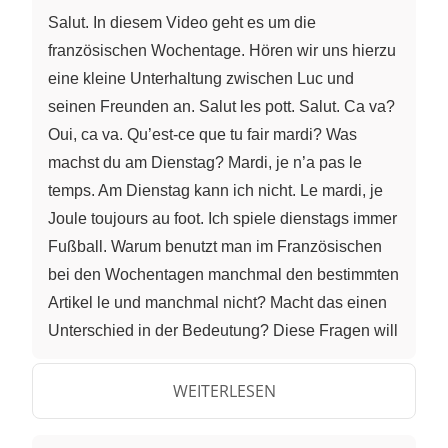
Salut. In diesem Video geht es um die
französischen Wochentage. Hören wir uns hierzu
eine kleine Unterhaltung zwischen Luc und
seinen Freunden an. Salut les pott. Salut. Ca va?
Oui, ca va. Qu’est-ce que tu fair mardi? Was
machst du am Dienstag? Mardi, je n’a pas le
temps. Am Dienstag kann ich nicht. Le mardi, je
Joule toujours au foot. Ich spiele dienstags immer
Fußball. Warum benutzt man im Französischen
bei den Wochentagen manchmal den bestimmten
Artikel le und manchmal nicht? Macht das einen
Unterschied in der Bedeutung? Diese Fragen will
ich dir in diesem Video beantworten. Aber bevor
ich dir den Gebrauch des Artikels bei den
WEITERLESEN
Wochentagen erkläre ist es wichtig, dass du die
einzelnen Wochentage auf Französisch kennst.