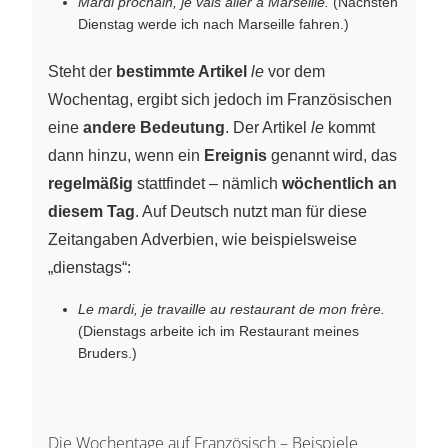
Mardi prochain, je vais aller à Marseille.
(Nächsten
Dienstag werde ich nach Marseille fahren.)
Steht der
bestimmte Artikel
le
vor dem
Wochentag, ergibt sich jedoch im Französischen
eine
andere Bedeutung
. Der Artikel
le
kommt
dann hinzu, wenn ein
Ereignis
genannt wird, das
regelmäßig
stattfindet – nämlich
wöchentlich an
diesem Tag
. Auf Deutsch nutzt man für diese
Zeitangaben Adverbien, wie beispielsweise
„dienstags“:
Le mardi, je travaille au restaurant de mon frère.
(Dienstags arbeite ich im Restaurant meines
Bruders.)
Die Wochentage auf Französisch – Beispiele