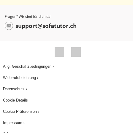
der Wochentag ohne Artikel, so ist damit nur ein
einziger bestimmter Tag gemeint. Im Deutschen
Fragen? Wir sind für dich da!
setzen wir dann vor den Wochentag die
support@sofatutor.ch
Präposition am oder das Demonstrativpronomen
diesen. Also zum Beispiel am Mittwoch oder
diesen Mittwoch. Steht le vor einem Wochentag
dann wird damit eine Regelmäßigkeit zum
Ausdruck gebracht. Im Deutschen verwenden wir
Allg. Geschäftsbedingungen ›
dabei den Wochentag und hängen ein s an das
Widerrufsbelehrung ›
Wort. Wie zum Beispiel montags, dienstags, et
Datenschutz ›
cetera. Ich hoffe ich konnte dir zeigen, wann ein
Wochentag im Französisch mit und ohne Artikel
Cookie Details ›
steht. Salut et à bientôt.
Cookie Präferenzen ›
Impressum ›