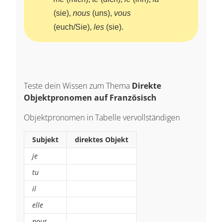
(sie),
nous
(uns),
vous
(euch/Sie),
les
(sie).
Teste dein Wissen zum Thema
Direkte
Objektpronomen auf Französisch
Objektpronomen in Tabelle vervollständigen
Subjekt
direktes Objekt
je
tu
il
elle
nous