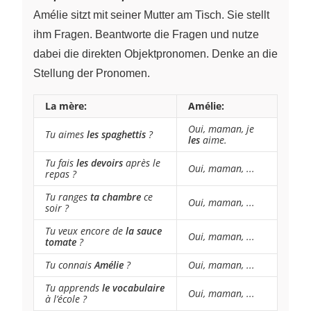
Amélie sitzt mit seiner Mutter am Tisch. Sie stellt
ihm Fragen. Beantworte die Fragen und nutze
dabei die direkten Objektpronomen. Denke an die
Stellung der Pronomen.
La mère:
Amélie:
Oui, maman, je
Tu aimes
les spaghettis
?
les
aime.
Tu fais
les devoirs
après le
Oui, maman, ...
repas ?
Tu ranges
ta chambre
ce
Oui, maman, ...
soir ?
Tu veux encore de
la sauce
Oui, maman, ...
tomate
?
Tu connais
Amélie
?
Oui, maman, ...
Tu apprends
le vocabulaire
Oui, maman, ...
à l’école ?