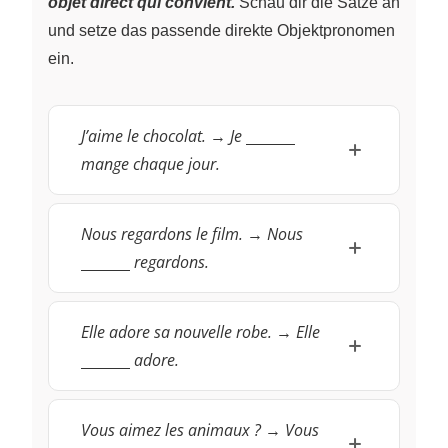
objet direct qui convient.
Schau dir die Sätze an
und setze das passende direkte Objektpronomen
ein.
\underline{~\qquad~}
J’aime le chocolat.
→
Je
mange chaque jour.
\underline{~\qq
Nous regardons le film.
→
Nous
regardons.
\underline{~\
Elle adore sa nouvelle robe.
→
Elle
adore.
\underline{~\
Vous aimez les animaux ?
→
Vous