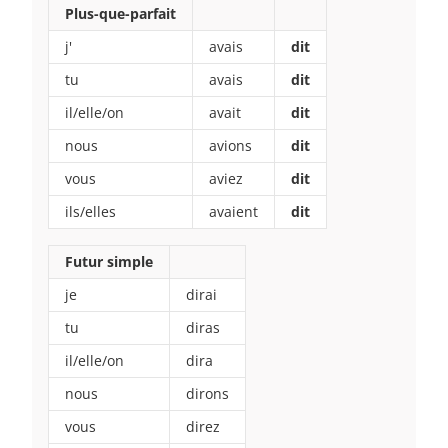
Plus-que-parfait
j'
avais
dit
tu
avais
dit
il/elle/on
avait
dit
nous
avions
dit
vous
aviez
dit
ils/elles
avaient
dit
Futur simple
je
dirai
tu
diras
il/elle/on
dira
nous
dirons
vous
direz