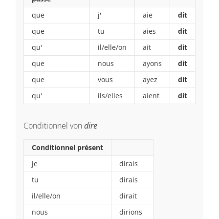
que
j'
aie
dit
que
tu
aies
dit
qu'
il/elle/on
ait
dit
que
nous
ayons
dit
que
vous
ayez
dit
qu'
ils/elles
aient
dit
Conditionnel von
dire
Conditionnel présent
je
dirais
tu
dirais
il/elle/on
dirait
nous
dirions