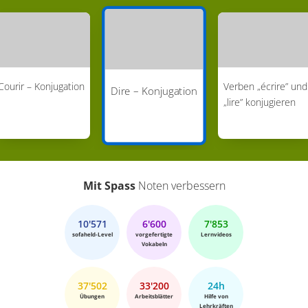
Courir – Konjugation
Verben „écrire” und
Dire – Konjugation
„lire” konjugieren
Mit Spass
Noten verbessern
10'571
6'600
7'853
sofaheld-Level
vorgefertigte
Lernvideos
Vokabeln
37'502
33'200
24h
Übungen
Arbeitsblätter
Hilfe von
Lehrkräften