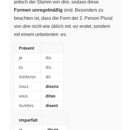
jedoch der Stamm von
dire
, sodass diese
Formen unregelmäßig
sind. Besonders zu
beachten ist, dass die Form der 2. Person Plural
von
dire
nicht wie üblich mit
-ez
endet, sondern
mit einem unbetonten
-es
.
Présent
je
dis
tu
dis
il/elle/on
dit
nous
disons
vous
dites
ils/elles
disent
Imparfait
je
disais