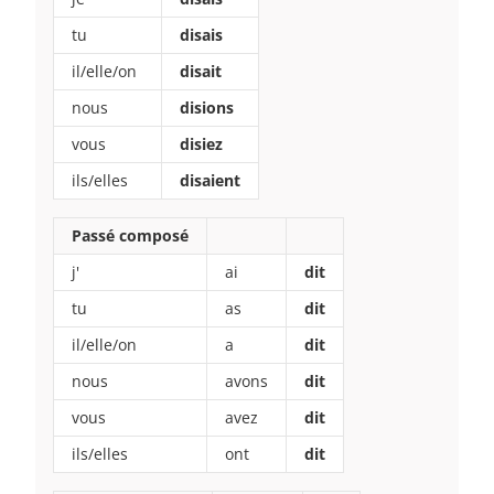
tu
disais
il/elle/on
disait
nous
disions
vous
disiez
ils/elles
disaient
Passé composé
j'
ai
dit
tu
as
dit
il/elle/on
a
dit
nous
avons
dit
vous
avez
dit
ils/elles
ont
dit