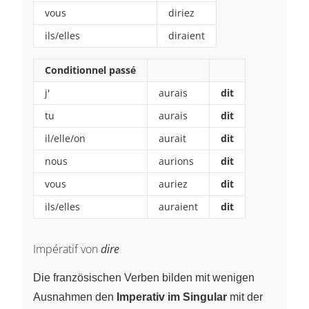
vous
diriez
ils/elles
diraient
Conditionnel passé
j'
aurais
dit
tu
aurais
dit
il/elle/on
aurait
dit
nous
aurions
dit
vous
auriez
dit
ils/elles
auraient
dit
Impératif von
dire
Die französischen Verben bilden mit wenigen
Ausnahmen den
Imperativ im Singular
mit der