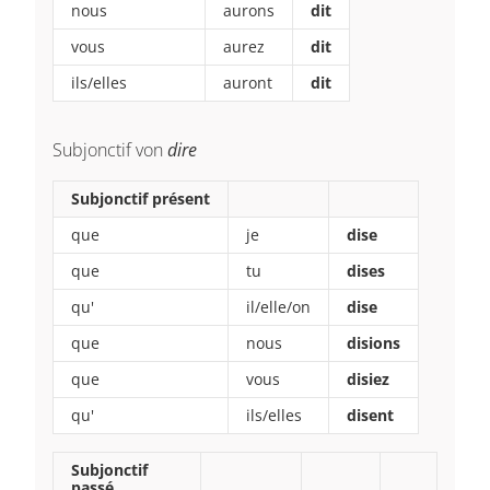
nous
aurons
dit
vous
aurez
dit
ils/elles
auront
dit
Subjonctif von
dire
Subjonctif présent
que
je
dise
que
tu
dises
qu'
il/elle/on
dise
que
nous
disions
que
vous
disiez
qu'
ils/elles
disent
Subjonctif
passé