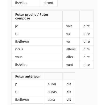
ils/elles
diront
Futur proche / Futur
composé
je
vais
dire
tu
vas
dire
il/elle/on
va
dire
nous
allons
dire
vous
allez
dire
ils/elles
vont
dire
Futur antérieur
j'
aurai
dit
tu
auras
dit
il/elle/on
aura
dit