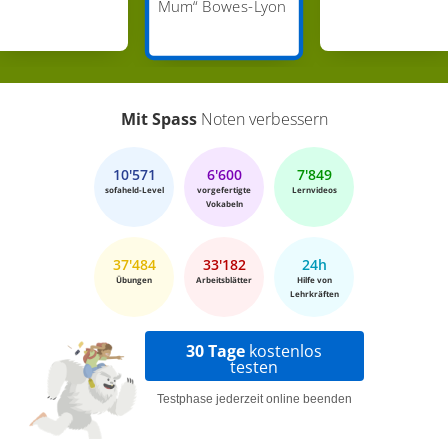
Mum“ Bowes-Lyon
Mit Spass
Noten verbessern
10'571
6'600
7'849
sofaheld-Level
vorgefertigte
Lernvideos
Vokabeln
37'484
33'182
24h
Übungen
Arbeitsblätter
Hilfe von
Lehrkräften
30 Tage
kostenlos
testen
Testphase jederzeit online beenden