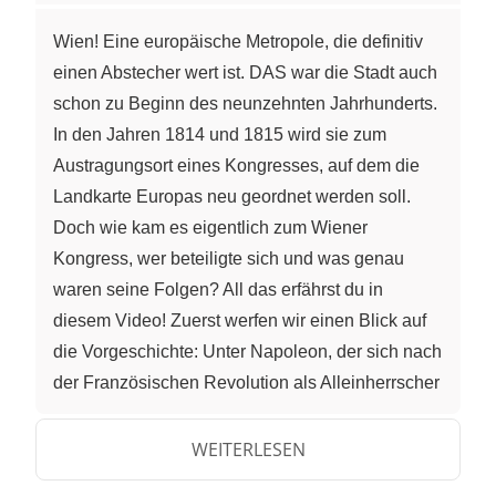
Wien! Eine europäische Metropole, die definitiv
einen Abstecher wert ist. DAS war die Stadt auch
schon zu Beginn des neunzehnten Jahrhunderts.
In den Jahren 1814 und 1815 wird sie zum
Austragungsort eines Kongresses, auf dem die
Landkarte Europas neu geordnet werden soll.
Doch wie kam es eigentlich zum Wiener
Kongress, wer beteiligte sich und was genau
waren seine Folgen? All das erfährst du in
diesem Video! Zuerst werfen wir einen Blick auf
die Vorgeschichte: Unter Napoleon, der sich nach
der Französischen Revolution als Alleinherrscher
etabliert hatte, erobert Frankreich innerhalb
einiger Jahre große Teile Europas. Spätestens
WEITERLESEN
nach der Niederlage Napoleons in der