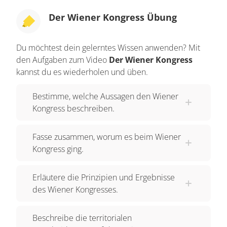
Völkerschlacht bei Leipzig 1813 ist die
Der Wiener Kongress Übung
Vorherrschaft Frankreichs in Europa allerdings
beendet. 1814 muss Napoleon abdanken und
Du möchtest dein gelerntes Wissen anwenden? Mit
geht ins Exil. Ab jetzt drängt sich die Frage auf,
den Aufgaben zum Video
Der Wiener Kongress
wie es weitergehen soll in einem Europa, dessen
kannst du es wiederholen und üben.
politische Grenzen der ehemalige französische
Kaiser in den Vorjahren komplett neu gezogen
Bestimme, welche Aussagen den Wiener
hatte. Um diese Frage zu beantworten und auch,
Kongress beschreiben.
um eine neue Friedensordnung zu schaffen,
braucht es eine Verständigung zwischen den
Fasse zusammen, worum es beim Wiener
militärisch siegreichen Staaten und dem
Kongress ging.
geschlagenen Frankreich. Dafür wird ein
Kongress geplant. Die Wahl des
Erläutere die Prinzipien und Ergebnisse
des Wiener Kongresses.
Austragungsortes fällt auf Wien – Sitz des
Kaisers von Österreich und belebte Metropole
Beschreibe die territorialen
mitten im Herzen von Europa. Der Wiener