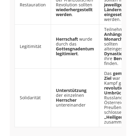
Restauration
Revolution sollten
jeweiligen
wiederhergestellt
Ländern
wiede
werden
.
eingesetzt
werden.
Teilnehmer wa
Anhänger der
Herrschaft
wurde
Monarchie
, so
durch das
sollten
Legitimität
Gottesgnadentum
alteingesessen
legitimiert
.
Dynastien
wied
ihre
Berechtig
finden.
Das
gemeinsa
Ziel
war der
Kampf gegen d
revolutionären
Unterstützung
Umbrüche
.
der einzelnen
Solidarität
Russland,
Herrscher
Österreich und
untereinander
Preußen
schlossen sich 
„Heiligen Allia
zusammen.