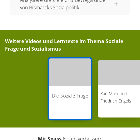
Das hatte zur Folge, dass häufig alle Mitglieder
von Bismarcks Sozialpolitik.
einer Familie arbeiten mussten, um gemeinsam
genug für den Lebensunterhalt verdienen zu
können. Betroffen waren auch die Kinder –
Kinderarbeit war in den Fabriken allgegenwärtig.
Weitere Videos und Lerntexte im Thema
Soziale
Die Arbeitsbedingungen waren hart und oft
Frage und Sozialismus
gefährlich. Zehn bis zwölf Arbeitsstunden am Tag,
sechs Tage die Woche waren der Normalfall –
und zwar ohne Urlaub! Die Arbeit war überaus
anstrengend und nicht selten
gesundheitsschädigend. Konzepte für Sicherheit
Karl Marx und
Die Soziale Frage
am Arbeitsplatz gab es noch nicht. Trotzdem
Friedrich Engels
waren die Angestellten im Fall von Krankheiten
oder Arbeitsunfällen nicht abgesichert. Wer nicht
arbeiten konnte, wurde einfach entlassen und
ersetzt. Auf dem Land hatte es zumindest eine
Mit Spass
Noten verbessern