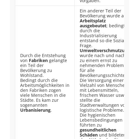
vorgaben.
Ein anderer Teil der
Bevölkerung wurde am
Arbeitsplatz
ausgebeutet
; bedingt
durch die
Industrialisierung
entstand so die Soziale
Frage.
Umweltverschmutzung
Durch die Entstehung
wurde nach und nach
von
Fabriken
gelangte
zu einem ernst zu
ein Teil der
nehmenden Problem
Bevölkerung zu
für alle
Wohlstand.
Bevölkerungsschichten.
Bedingt durch die
Die Versorgung einer
Arbeitsmöglichkeiten in
Vielzahl von Menschen
den Fabriken zogen
mit Lebensmitteln,
viele Menschen in die
frischem Wasser usw.
Städte. Es kam zur
stellte die
sogenannten
Stadtverwaltungen vor
Urbanisierung
.
logistische Probleme.
Die hygienischen
Lebensbedingungen
führten zu
gesundheitlichen
Schäden
und bildeten