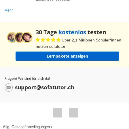
Abwasser- und Müllbeseitigung
Mehr
aufrechtzuerhalten wurde auch immer
schwieriger, was zu gravierenden
Hygienemängeln führte, die wiederum das
30 Tage
kostenlos
testen
Ausbrechen von Epidemien begünstigten. Die
Über 2,1 Millionen Schüler*innen
überaus schwierigen Lebensbedingungen und
nutzen sofatutor
die Verarmung der Arbeiterschaft in den Städten
Lernpakete anzeigen
zur Zeit der Industriellen Revolution wird unter
dem Begriff PAUPERISMUS zusammengefasst.
Der Pauperismus zeigte klipp und klar die
Fragen? Wir sind für dich da!
Schattenseiten der Industrialisierung und auch
support@sofatutor.ch
des damit einhergehenden, sich verschärfenden,
kapitalistischen Systems auf. Die Unzufriedenheit
über diese gravierenden Missstände wurde
größer. Schon bald war die Rede von der
"Sozialen Frage". Doch wie konnte die Soziale
Allg. Geschäftsbedingungen ›