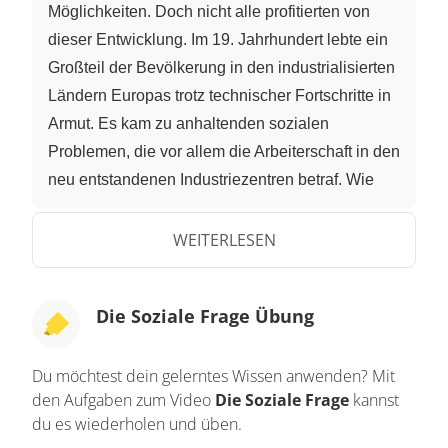
Möglichkeiten. Doch nicht alle profitierten von
dieser Entwicklung. Im 19. Jahrhundert lebte ein
Großteil der Bevölkerung in den industrialisierten
Ländern Europas trotz technischer Fortschritte in
Armut. Es kam zu anhaltenden sozialen
Problemen, die vor allem die Arbeiterschaft in den
neu entstandenen Industriezentren betraf. Wie
diese Probleme zustande kamen, was sie
ausmachte und vor allem auch, wie man sie
WEITERLESEN
lösen wollte, erfährst du in diesem Video zur
"Sozialen Frage". In der Zeit der Industriellen
Die Soziale Frage Übung
Revolution führte der technische Fortschritt zu
sprunghaften Verbesserungen in der
Du möchtest dein gelerntes Wissen anwenden? Mit
landwirtschaftlichen Produktion und der
den Aufgaben zum Video
Die Soziale Frage
kannst
medizinischen Versorgung. In vielen Regionen
du es wiederholen und üben.
Europas hatte das eine wahrhafte