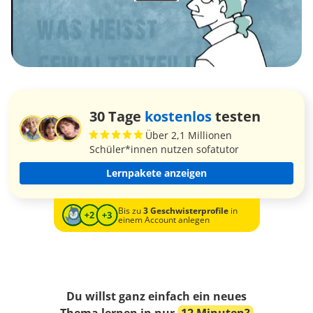
30 Tage
kostenlos
testen
Über 2,1 Millionen
Schüler*innen nutzen sofatutor
Lernpakete anzeigen
Bis zu
3 Geschwisterprofile
in
einem Account anlegen
Du willst ganz einfach ein neues
Thema lernen in nur
12 Minuten?