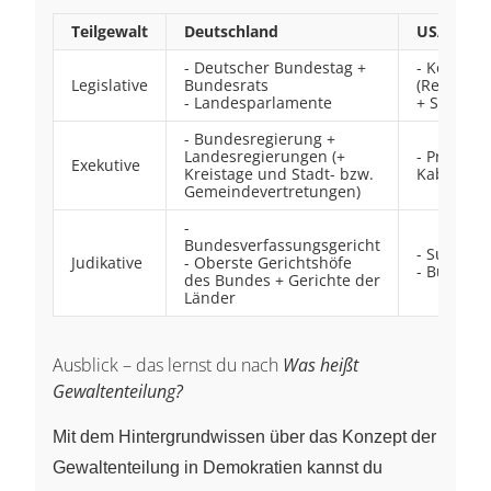
Teilgewalt
Deutschland
USA
- Deutscher Bundestag +
- Kongres
Legislative
Bundesrats
(Repräse
- Landesparlamente
+ Senat)
- Bundesregierung +
Landesregierungen (+
- Präside
Exekutive
Kreistage und Stadt- bzw.
Kabinett
Gemeindevertretungen)
-
Bundesverfassungsgericht
- Supreme
Judikative
- Oberste Gerichtshöfe
- Bundesg
des Bundes + Gerichte der
Länder
Ausblick – das lernst du nach
Was heißt
Gewaltenteilung?
Mit dem Hintergrundwissen über das Konzept der
Gewaltenteilung in Demokratien kannst du