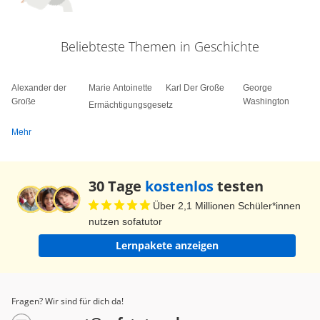
vom Volke aus. Sie wird vom Volke in Wahlen
und Abstimmungen und durch besondere Organe
Beliebteste Themen in Geschichte
der Gesetzgebung, der vollziehenden Gewalt und
der Rechtsprechung ausgeübt.”
Alexander der
Marie Antoinette
Karl Der Große
George
Große
Washington
Ermächtigungsgesetz
Mehr
30 Tage
kostenlos
testen
Über 2,1 Millionen Schüler*innen
nutzen sofatutor
Lernpakete anzeigen
Fragen? Wir sind für dich da!