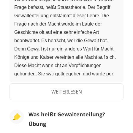
Frage befasst, heißt Staatstheorie. Der Begriff
Gewaltenteilung entstammt dieser Lehre. Die
Frage nach der Macht wurde im Laufe der
Geschichte oft auf eine sehr einfache Art
beantwortet. Es herrscht, wer die Gewalt hat.
Denn Gewalt ist nur ein anderes Wort für Macht.
Könige und Kaiser vereinten alle Macht auf sich.
Diese Macht war nicht an Verpflichtungen
gebunden. Sie war gottgegeben und wurde per
Geburtsrecht vererbt. Ihre Macht im Staat war
nahezu grenzenlos und willkürlich. Sie konnten
WEITERLESEN
Gesetze erlassen, einen Stab bestimmen, der
dieser Gesetze durchsetzt, und Richter ernennen,
Was heißt Gewaltenteilung?
die in ihrem Sinne Recht sprechen. Der
Übung
Philosoph John Locke und der französische
Schriftsteller Montesquieus gelten als Begründer