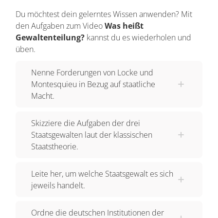
der modernen Staatstheorie und des Begriffs der
Du möchtest dein gelerntes Wissen anwenden? Mit
den Aufgaben zum Video
Was heißt
Gewaltenteilung. Im 17. und 18. Jahrhundert
Gewaltenteilung?
kannst du es wiederholen und
riefen sie in ihren Schriften nach einer Kontrolle
üben.
und Begrenzung von Gewalt, also Macht, auf. Sie
richteten sich gegen den Machtanspruch der
Nenne Forderungen von Locke und
absoluten Monarchie. Sie stellten den Mächtigen
Montesquieu in Bezug auf staatliche
die Frage nach Sinn und Nutzen ihrer Macht.
Macht.
Ihrer Meinung nach sollte das Zusammenleben
der Menschen in einem Staat den Prinzipien von
Skizziere die Aufgaben der drei
Staatsgewalten laut der klassischen
Gleichheit und Freiheit beruhen. Die
Staatstheorie.
Hauptaufgabe des Staates sahen sie in der
Bewahrung der grundlegenden Rechte des
Leite her, um welche Staatsgewalt es sich
Einzelnen, wie dem Recht auf Eigentum und dem
jeweils handelt.
Recht auf Unversehrtheit der Person. Die
Grenzen der Staatsgewalt sahen sie in der
Ordne die deutschen Institutionen der
Erfüllung dieser Aufgaben. Außerdem sollte die