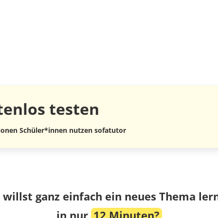
tenlos
testen
lionen Schüler*innen nutzen sofatutor
 willst ganz einfach ein neues Thema ler
in nur
12 Minuten?