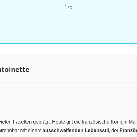
1/5
ntoinette
vielen Facetten geprägt. Heute gilt die französische Königin Ma
ntrennbar mit einem
ausschweifenden Lebensstil
, der
Franzö