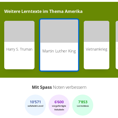
Weitere Lerntexte im Thema
Amerika
Harry S. Truman
Vietnamkrieg
Martin Luther King
Mit Spass
Noten verbessern
10'571
6'600
7'853
sofaheld-Level
vorgefertigte
Lernvideos
Vokabeln