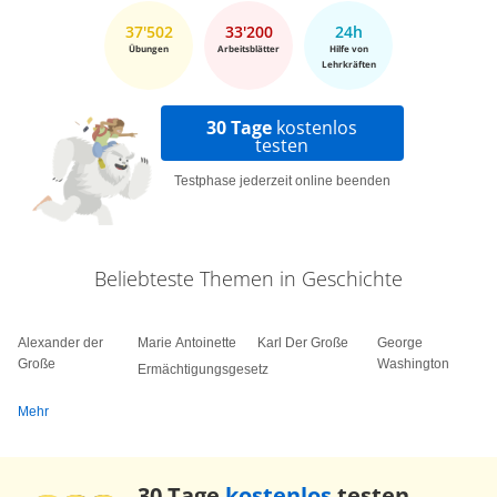
37'502
33'200
24h
Übungen
Arbeitsblätter
Hilfe von
Lehrkräften
30 Tage
kostenlos
testen
Testphase jederzeit online beenden
Beliebteste Themen in Geschichte
Alexander der
Marie Antoinette
Karl Der Große
George
Große
Washington
Ermächtigungsgesetz
Mehr
30 Tage
kostenlos
testen