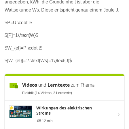
angegeben, kWh, die Grundeinheit ist aber die
Wattsekunde Ws. Diese entspricht genau einem Joule J.
$P=U \cdot I$
$[P]=1\,\text{W}$
$W_{el}=P \cdot t$
$[W_{el}]=1\,\text{Ws}=1\,\text{J}$
Videos
und
Lerntexte
zum Thema
Elektrik (14 Videos, 3 Lerntexte)
Wirkungen des elektrischen
Stroms
05:12 min