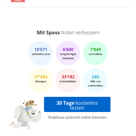
Mit Spass
Noten verbessern
10'571
6'600
7'849
sofaheld-Level
vorgefertigte
Lernvideos
Vokabeln
37'484
33'182
24h
Übungen
Arbeitsblätter
Hilfe von
Lehrkräften
30 Tage
kostenlos
testen
Testphase jederzeit online beenden