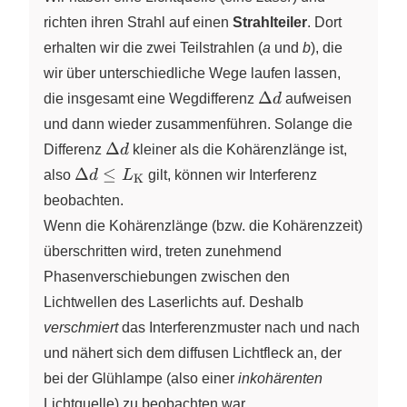
richten ihren Strahl auf einen
Strahlteiler
. Dort
erhalten wir die zwei Teilstrahlen (
a
und
b
), die
wir über unterschiedliche Wege laufen lassen,
\Delta
Δ
die insgesamt eine Wegdifferenz
d
aufweisen
d
und dann wieder zusammenführen. Solange die
\Delta
Δ
Differenz
d
kleiner als die Kohärenzlänge ist,
d
\Delta d
Δ
≤
also
d
L
gilt, können wir Interferenz
K
\leq
beobachten.
L_\text{K}
Wenn die Kohärenzlänge (bzw. die Kohärenzzeit)
überschritten wird, treten zunehmend
Phasenverschiebungen zwischen den
Lichtwellen des Laserlichts auf. Deshalb
verschmiert
das Interferenzmuster nach und nach
und nähert sich dem diffusen Lichtfleck an, der
bei der Glühlampe (also einer
inkohärenten
Lichtquelle) zu beobachten war.