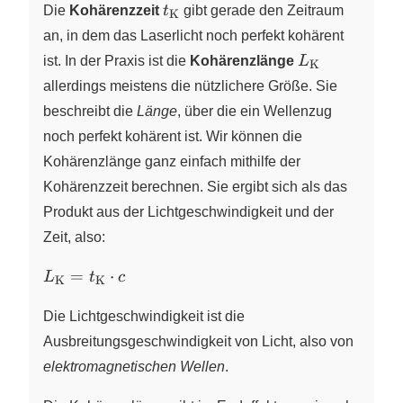
t_\text{K}
Die
Kohärenzzeit
t
gibt gerade den Zeitraum
K
an, in dem das Laserlicht noch perfekt kohärent
L_\text{K}
ist. In der Praxis ist die
Kohärenzlänge
L
K
allerdings meistens die nützlichere Größe. Sie
beschreibt die
Länge
, über die ein Wellenzug
noch perfekt kohärent ist. Wir können die
Kohärenzlänge ganz einfach mithilfe der
Kohärenzzeit berechnen. Sie ergibt sich als das
Produkt aus der Lichtgeschwindigkeit und der
Zeit, also:
L_\text{K}
=
⋅
L
t
c
K
K
=
t_\text{K}
Die Lichtgeschwindigkeit ist die
\cdot c
Ausbreitungsgeschwindigkeit von Licht, also von
elektromagnetischen Wellen
.