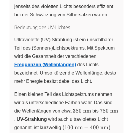
jenseits des violetten Lichts besonders effizient
bei der Schwärzung von Silbersalzen waren.
Bedeutung des UV-Lichtes
Ultraviolette (UV) Strahlung ist ein unsichtbarer
Teil des (Sonnen-)Lichtspektrums. Mit Spektrum
wird die Gesamtheit der verschiedenen
Frequenzen (Wellenlängen)
des Lichts
bezeichnet. Umso kürzer die Wellenlänge, desto
mehr Energie besitzt dabei das Licht.
Einen kleinen Teil des Lichtspektrums nehmen
wir als unterschiedliche Farben wahr. Das sind
\pu{380
\pu{780
380
nm
780
nm
die Wellenlängen von etwa
bis
nm}
nm}
.
UV-Strahlung
wird auch ultraviolettes Licht
\left(
(
100
nm
−
400
nm
)
genannt, ist kurzwellig