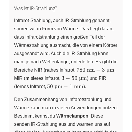
nm} -
\pu{400
Was ist IR-Strahlung?
nm}
\right)
I
nfra
r
ot-Strahlung, auch IR-Strahlung genannt,
spüren wir in Form von Wärme. Das liegt daran,
dass Infrarotstrahlung einen großen Teil der
Wärmestrahlung ausmacht, die von einem Körper
ausgesandt wird. Auch die IR-Strahlung kann
man, je nach Wellenlänge, unterteilen. Es gibt die
\pu{780
780
nm
−
3
µ
m
Bereiche NIR (
n
ahes
I
nfra
r
ot,
,
nm} -
3 -
3
−
50
µ
m
MIR (
m
ittleres
I
nfra
r
ot,
) und FIR
\pu{ 3
\pu{50
\pu{50
50
µ
m
−
1
mm
(
f
ernes
I
nfra
r
ot,
).
µm}
µm}
µm} -
\pu{1
Den Zusammenhang von Infrarotstrahlung und
mm}
Wärme kann man in vielen Anwendungen nutzen:
Bestimmt kennst du
Wärmelampen
. Diese
senden IR-Strahlung aus und wärmen uns auf