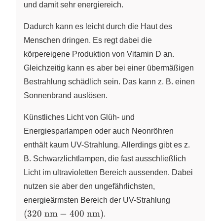
\pu{100
und damit sehr energiereich.
nm} -
\pu{400
Dadurch kann es leicht durch die Haut des
nm}
Menschen dringen. Es regt dabei die
\right)
körpereigene Produktion von Vitamin D an.
Gleichzeitig kann es aber bei einer übermäßigen
Bestrahlung schädlich sein. Das kann z. B. einen
Sonnenbrand auslösen.
Künstliches Licht von Glüh- und
Energiesparlampen oder auch Neonröhren
enthält kaum UV-Strahlung. Allerdings gibt es z.
B. Schwarzlichtlampen, die fast ausschließlich
Licht im ultravioletten Bereich aussenden. Dabei
nutzen sie aber den ungefährlichsten,
\left(
energieärmsten Bereich der UV-Strahlung
\pu{320
(
320
nm
−
400
nm
)
.