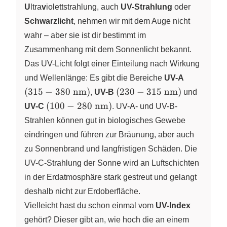
U
ltra
v
iolettstrahlung, auch
UV-Strahlung
oder
Schwarzlicht
, nehmen wir mit dem Auge nicht
wahr – aber sie ist dir bestimmt im
Zusammenhang mit dem Sonnenlicht bekannt.
Das UV-Licht folgt einer Einteilung nach Wirkung
(315-
und Wellenlänge: Es gibt die Bereiche
UV-A
380~\tex
(230-
(
315
−
380
nm
)
(
230
−
315
nm
)
,
UV-B
und
315~\text{nm})
(100-
(
100
−
280
nm
)
UV-C
. UV-A- und UV-B-
280~\text{nm})
Strahlen können gut in biologisches Gewebe
eindringen und führen zur Bräunung, aber auch
zu Sonnenbrand und langfristigen Schäden. Die
UV-C-Strahlung der Sonne wird an Luftschichten
in der Erdatmosphäre stark gestreut und gelangt
deshalb nicht zur Erdoberfläche.
Vielleicht hast du schon einmal vom
UV-Index
gehört? Dieser gibt an, wie hoch die an einem