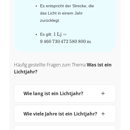
Es entspricht der Strecke, die
das Licht in einem Jahr
zurücklegt.
1\,\text{Lj} =
1
Lj
=
Es gilt:
9\,460\,730\,472\,580\,800\,\te
9
460
730
472
580
800
m
.
Häufig gestellte Fragen zum Thema
Was ist ein
Lichtjahr?
Wie lang ist ein Lichtjahr?
Wie viele Jahre ist ein Lichtjahr?