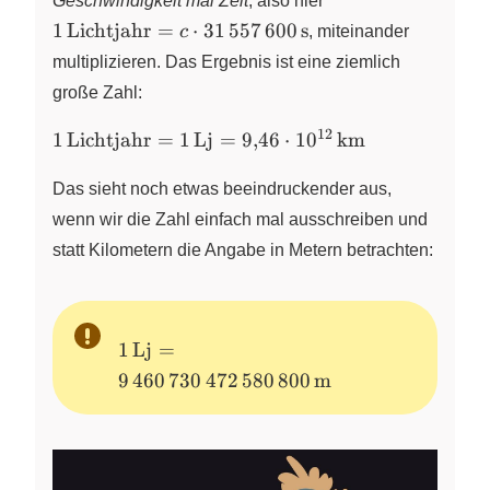
Geschwindigkeit mal Zeit
, also hier
c \cdot
1
Lichtjahr
=
⋅
31
557
600
s
c
, miteinander
31\,557\,600\,\te
multiplizieren. Das Ergebnis ist eine ziemlich
große Zahl:
12
1\,\text{Lichtjahr}
1
Lichtjahr
=
1
Lj
=
9
,
46
⋅
1
0
km
= 1\,\text{Lj} =
9{,}46 \cdot
Das sieht noch etwas beeindruckender aus,
10^{12}\,\text{km}
wenn wir die Zahl einfach mal ausschreiben und
statt Kilometern die Angabe in Metern betrachten:
1\,\text{Lj} =
1
Lj
=
9\,460\,730\,472\,580\,800\,\text{m}
9
460
730
472
580
800
m