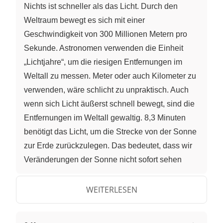
Nichts ist schneller als das Licht. Durch den
Weltraum bewegt es sich mit einer
Geschwindigkeit von 300 Millionen Metern pro
Sekunde. Astronomen verwenden die Einheit
„Lichtjahre“, um die riesigen Entfernungen im
Weltall zu messen. Meter oder auch Kilometer zu
verwenden, wäre schlicht zu unpraktisch. Auch
wenn sich Licht äußerst schnell bewegt, sind die
Entfernungen im Weltall gewaltig. 8,3 Minuten
benötigt das Licht, um die Strecke von der Sonne
zur Erde zurückzulegen. Das bedeutet, dass wir
Veränderungen der Sonne nicht sofort sehen
können – würde sich zum Beispiel ihre Helligkeit
verändern, wäre das erst 8,3 Minuten später auf
WEITERLESEN
der Erde sichtbar. Der unserer Sonne
nächstgelegen Stern ist Proxima Centauri. Er