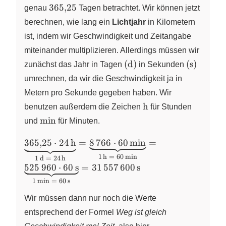
365{,}25
365
,
25
genau
Tagen betrachtet. Wir können jetzt
berechnen, wie lang ein
Lichtjahr
in Kilometern
ist, indem wir Geschwindigkeit und Zeitangabe
miteinander multiplizieren. Allerdings müssen wir
(\text{d})
(\text{s}
(
d
)
(
s
)
zunächst das Jahr in Tagen
in Sekunden
umrechnen, da wir die Geschwindigkeit ja in
Metern pro Sekunde gegeben haben. Wir
\text{h}
h
benutzen außerdem die Zeichen
für Stunden
\text{min}
min
und
für Minuten.
\underbrace{365{,}25 \cdot
365
,
25
⋅
24
h
=
8
766
⋅
60
min
=
24\,\text{h}}_{1\,\text{d}~=~24\,\text{h}} 
1
h
=
60
min
1
d
=
24
h
\underbrace{8\,766 \cdot
525
960
⋅
60
s
=
31
557
600
s
60\,\text{min}}_{1\,\text{h}~=~60\,\text{m
1
min
=
60
s
= \underbrace{525\,960 \cdot
Wir müssen dann nur noch die Werte
60\,\text{s}}_{1\,\text{min}~=~60\,\text{s}
31\,557\,600\,\text{s}
entsprechend der Formel
Weg ist gleich
1\,\text{Lichtjah