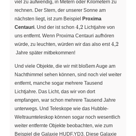
viel zu aufwendig, in Metern oder Kilometern zu
rechnen. Der Stern, der unserer Sonne am
nächsten liegt, ist zum Beispiel
Proxima
4{,}2
4
,
2
Centauri
. Und der ist schon
Lichtjahre von
uns entfernt. Wenn Proxima Centauri aufhören
4{,}2
4
,
2
würde, zu leuchten, würden wir das also erst
Jahre später mitbekommen!
Und viele Objekte, die wir mit bloßem Auge am
Nachthimmel sehen können, sind noch viel weiter
entfernt, manche sogar mehrere Tausend
Lichtjahre. Das Licht, das wir von dort
empfangen, war schon mehrere Tausend Jahre
unterwegs. Und Teleskope wie das Hubble-
Weltraumteleskop können sogar noch wesentlich
weiter entfernte Objekte beobachten, wie zum
Beispiel die Galaxie HUDF.YD3. Diese Galaxie