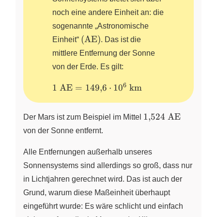
noch eine andere Einheit an: die
sogenannte „Astronomische
(\text{AE})
(
AE
)
Einheit“
. Das ist die
mittlere Entfernung der Sonne
von der Erde. Es gilt:
6
1~\text{AE}=149{,}6
1
AE
=
149
,
6
⋅
1
0
km
\cdot
10^{6}~\text{km}
1{,}524~\text{A
1
,
524
AE
Der Mars ist zum Beispiel im Mittel
von der Sonne entfernt.
Alle Entfernungen außerhalb unseres
Sonnensystems sind allerdings so groß, dass nur
in Lichtjahren gerechnet wird. Das ist auch der
Grund, warum diese Maßeinheit überhaupt
eingeführt wurde: Es wäre schlicht und einfach