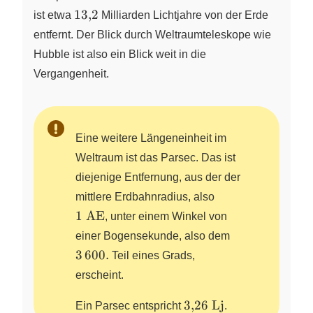
13{,}2
13
,
2
ist etwa
Milliarden Lichtjahre von der Erde
entfernt. Der Blick durch Weltraumteleskope wie
Hubble ist also ein Blick weit in die
Vergangenheit.
Eine weitere Längeneinheit im
Weltraum ist das Parsec. Das ist
diejenige Entfernung, aus der der
1~\text{AE}
mittlere Erdbahnradius, also
1
AE
, unter einem Winkel von
3\,600.
einer Bogensekunde, also dem
3
600.
Teil eines Grads,
erscheint.
3{,}26~\text{Lj}
3
,
26
Lj
Ein Parsec entspricht
.