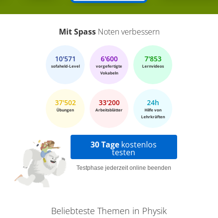
Mit Spass
Noten verbessern
10'571
6'600
7'853
sofaheld-Level
vorgefertigte
Lernvideos
Vokabeln
37'502
33'200
24h
Übungen
Arbeitsblätter
Hilfe von
Lehrkräften
30 Tage
kostenlos
testen
Testphase jederzeit online beenden
Beliebteste Themen in Physik