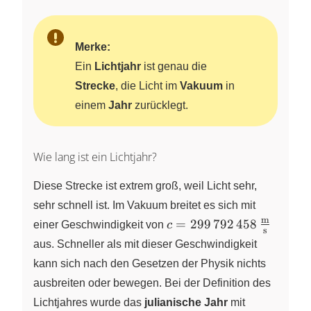
Merke:
Ein
Lichtjahr
ist genau die
Strecke
, die Licht im
Vakuum
in
einem
Jahr
zurücklegt.
Wie lang ist ein Lichtjahr?
Diese Strecke ist extrem groß, weil Licht sehr,
sehr schnell ist. Im Vakuum breitet es sich mit
m
c =
=
299
792
458
einer Geschwindigkeit von
c
s
299\,792\,458\,\frac{\
aus. Schneller als mit dieser Geschwindigkeit
{\text{s}}
kann sich nach den Gesetzen der Physik nichts
ausbreiten oder bewegen. Bei der Definition des
Lichtjahres wurde das
julianische Jahr
mit