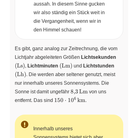
aussah. In diesem Sinne gucken
wir also ständig ein Stück weit in
die Vergangenheit, wenn wir in
den Himmel schauen!
Es gibt, ganz analog zur Zeitrechnung, die vom
(\text{L
Lichtjahr abgeleiteten Größen
Lichtsekunden
(\text{Lm})
(\text{L
(
Ls
)
(
Lm
)
,
Lichtminuten
und
Lichtstunden
(
Lh
)
. Die werden aber seltener genutzt, meist
nur innerhalb unseres Sonnensystems. Die
8{,}3\,\text{Lm}
8
,
3
Lm
Sonne ist damit ungefähr
von uns
6
150 \cdot
150
⋅
1
0
km
entfernt. Das sind
.
10^{6}\,\text{km}
Innerhalb unseres
Sonnensystems bietet sich aber