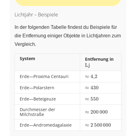
Lichtjahr – Beispiele
In der folgenden Tabelle findest du Beispiele für
die Entfernung einiger Objekte in Lichtjahren zum
Vergleich.
System
Entfernung in
\text{Lj}
Lj
Erde—Proxima Centauri
\approx
≈
4
,
2
4{,}2
Erde—Polarstern
\approx
≈
430
430
Erde—Beteigeuze
\approx
≈
550
550
Durchmesser der
\approx
≈
200
000
Milchstraße
200\,000
Erde—Andromedagalaxie
\approx
≈
2
500
000
2\,500\,000