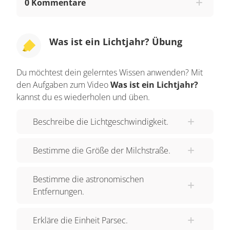
0 Kommentare
liegt 4,2 Lichtjahre entfernt. Wenn wir ihn in des
Nachts beobachten, hat das Licht, das wir sehen,
den Stern in Wahrheit vor 4,2 Jahren verlassen.
Was ist ein Lichtjahr? Übung
Obwohl Licht extrem schnell ist, führt die
gigantische Größe unseres Sonnensystems
Du möchtest dein gelerntes Wissen anwenden? Mit
dazu, dass wir, wenn wir in den Weltraum blicken,
den Aufgaben zum Video
Was ist ein Lichtjahr?
in Wahrheit einen Blick weit in die Vergangenheit
kannst du es wiederholen und üben.
werfen.
Beschreibe die Lichtgeschwindigkeit.
Bestimme die Größe der Milchstraße.
Bestimme die astronomischen
Entfernungen.
Erkläre die Einheit Parsec.