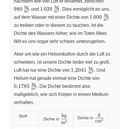
980\,\fra
nachdem wie viel Luft er einatmet, zwischen
{\pu{m}^
kg
kg
1\,020\,\frac{\pu{kg}}
980
1
020
und
. Dies ermöglicht es uns,
3
3
m
m
{\pu{m}^3}
kg
1\,000\,\frac{\
1
000
auf dem Wasser mit einer Dichte von
3
m
{\text{m}^3}
zu treiben oder in diesem zu tauchen. Ist die
Dichte des Wassers höher, wie im Toten Meer,
fällt es uns sogar sehr schwer, unterzugehen.
Aber um wie ein Heliumballon durch die Luft zu
schweben, ist unsere Dichte leider viel zu groß.
kg
1{,}2041\,\frac{\pu{k
1
,
2041
Luft hat nur eine Dichte von
. Und
3
m
{\pu{m}^3}
0{,}1785\,
Helium hat gerade einmal eine Dichte von
{\pu{m}^3
kg
0
,
1785
. Die Dichte bestimmt also
3
m
maßgeblich, wie sich Körper in einem Medium
verhalten.
g
kg
Stoff
\dfrac{\text{kg}}
\dfrac{\text{g
Dichte in
Dichte in
3
cm
3
m
{\text{m}^3}
{\text{cm}^3}