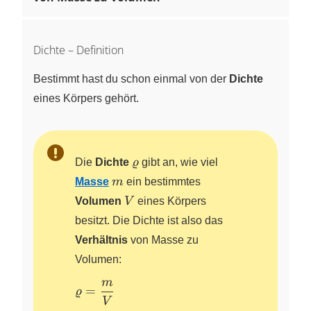
Dichte – Definition
Bestimmt hast du schon einmal von der
Dichte
eines Körpers gehört.
\varrho
Die
Dichte
ϱ
gibt an, wie viel
m
Masse
m
ein bestimmtes
V
Volumen
V
eines Körpers
besitzt. Die Dichte ist also das
Verhältnis
von Masse zu
Volumen:
m
\varrho=\dfrac{m}
=
ϱ
V
{V}