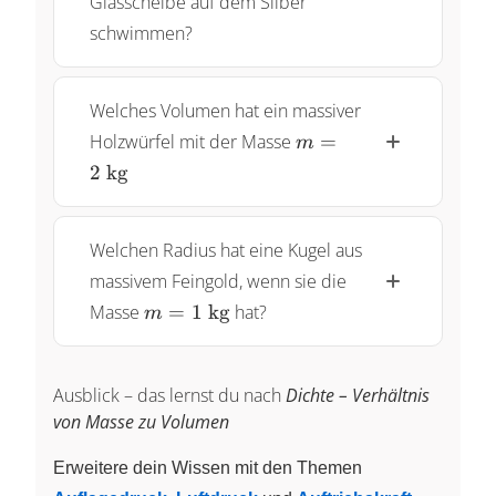
Glasscheibe auf dem Silber
schwimmen?
Welches Volumen hat ein massiver
m=2~\text{kg}
Holzwürfel mit der Masse
=
m
2
kg
Welchen Radius hat eine Kugel aus
massivem Feingold, wenn sie die
m=1~\text{kg}
Masse
=
1
kg
hat?
m
Ausblick – das lernst du nach
Dichte – Verhältnis
von Masse zu Volumen
Erweitere dein Wissen mit den Themen