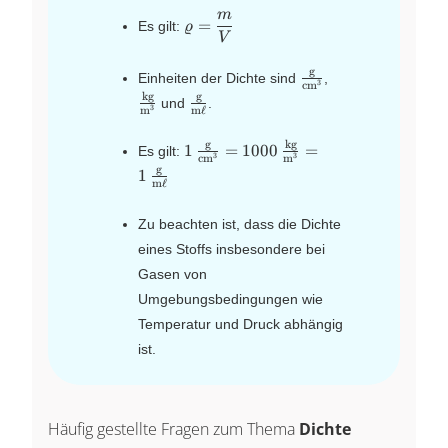
m
\varrho=\dfrac{m}
=
Es gilt:
ϱ
V
{V}
g
\frac{\text{g}}
\frac{\text{kg
Einheiten der Dichte sind
,
3
cm
{\text{cm}^3}
{\text{m}^3}
kg
g
\frac{\text{g}}
und
.
3
m
m
ℓ
{\text{m}\ell}
g
kg
1\,\frac{\text{g}}
1
=
1000
=
Es gilt:
3
3
cm
m
{\text{cm}^3}=1000\,\frac{\tex
g
1
m
ℓ
{\text{m}^3}= 1\,\frac{\text{g}
{\text{m}\ell}
Zu beachten ist, dass die Dichte
eines Stoffs insbesondere bei
Gasen von
Umgebungsbedingungen wie
Temperatur und Druck abhängig
ist.
Häufig gestellte Fragen zum Thema
Dichte