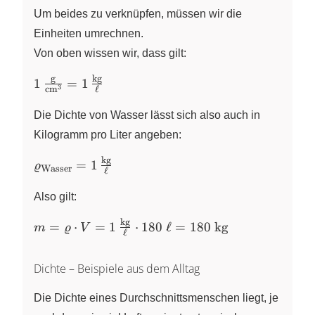
Um beides zu verknüpfen, müssen wir die
Einheiten umrechnen.
Von oben wissen wir, dass gilt:
g
kg
1\,\frac{\text{g}}
1
=
1
3
cm
ℓ
{\text{cm}^3}=1\,\frac{\text{kg}}
{\ell}
Die Dichte von Wasser lässt sich also auch in
Kilogramm pro Liter angeben:
kg
\varrho_\text{Wasser}=1\,\frac{\text{kg}}
=
1
ϱ
Wasser
ℓ
{\ell}
Also gilt:
kg
m=\varrho \cdot V
=
⋅
=
1
⋅
180
ℓ
=
180
kg
m
ϱ
V
ℓ
=
1\,\frac{\text{kg}}
Dichte – Beispiele aus dem Alltag
{\ell} \cdot
180~\ell =
Die Dichte eines Durchschnittsmenschen liegt, je
180~\text{kg}