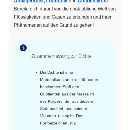
Auflagedruck
,
Luftdruck
und
Auftriebskraft
.
Bereite dich darauf vor, die unglaubliche Welt von
Flüssigkeiten und Gasen zu erkunden und ihren
Phänomenen auf den Grund zu gehen!
Zusammenfassung zur Dichte
Die Dichte ist eine
Materialkonstante, die für einen
bestimmten Stoff den
m
Quotienten aus der Masse
m
des Körpers, der aus diesem
Stoff besteht, und seinem
V
Volumen
angibt. Das
V
\varrho
Formelzeichen ist
.
ϱ