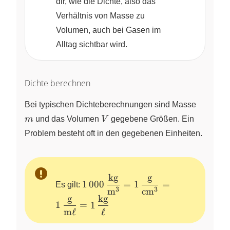
dir, wie die Dichte, also das
Verhältnis von Masse zu
Volumen, auch bei Gasen im
Alltag sichtbar wird.
Dichte berechnen
m
Bei typischen Dichteberechnungen sind Masse
V
m
und das Volumen
V
gegebene Größen. Ein
Problem besteht oft in den gegebenen Einheiten.
kg
g
1\,000\,\dfrac{\text{kg}}
1
000
=
1
=
Es gilt:
3
3
{\text{m}^3}=1\,\dfrac{\text{g
m
cm
g
kg
{\text{cm}^3}=1\,\dfrac{\text{
1
=
1
m
ℓ
ℓ
{\text{m}\ell}=1\,\dfrac{\text{
{\ell}