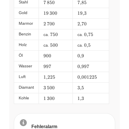
Stahl
7\,850
7
850
7{,}85
7
,
85
Gold
19\,300
19
300
19{,}3
19
,
3
Marmor
2\,700
2
700
2{,}70
2
,
70
Benzin
750
750
0{,}75
0
,
75
ca.
ca.
Holz
500
500
0{,}5
0
,
5
ca.
ca.
Öl
900
900
0{,}9
0
,
9
Wasser
997
997
0{,}997
0
,
997
Luft
1{,}225
1
,
225
0{,}001225
0
,
001225
Diamant
3\,500
3
500
3{,}5
3
,
5
Kohle
1\,300
1
300
1{,}3
1
,
3
Fehleralarm