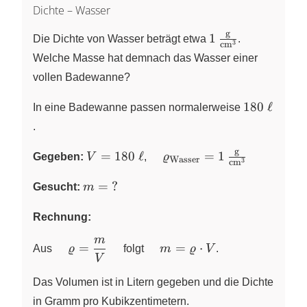
Dichte – Wasser
g
1\,\frac{\text{g
1
Die Dichte von Wasser beträgt etwa
.
3
cm
{\text{cm}^3}
Welche Masse hat demnach das Wasser einer
vollen Badewanne?
180~\ell
180
ℓ
In eine Badewanne passen normalerweise
.
g
V=180~\ell
\quad
=
180
ℓ
=
1
Gegeben:
V
,
ϱ
Wasser
3
cm
\varrho_\text{Wasser}=1\
m=~?
=
?
{\text{cm}^3}
Gesucht:
m
Rechnung:
m
\quad
\quad
=
=
⋅
Aus
ϱ
folgt
m
ϱ
V
.
V
\varrho=\dfrac{m}
m=\varrho
{V} \quad
\cdot V
Das Volumen ist in Litern gegeben und die Dichte
in Gramm pro Kubikzentimetern.