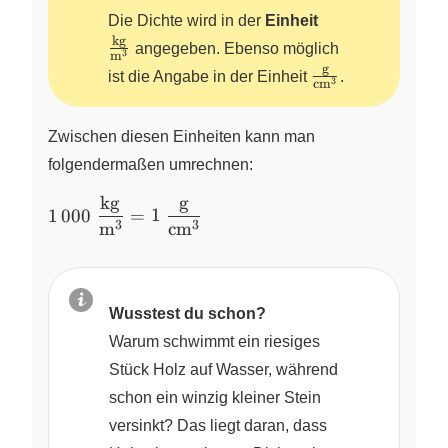
\frac{\pu{kg}
Die Dichte wird in der
Einheit
{\pu{m}^3}
kg
angegeben. Ebenso möglich
3
m
g
\frac{\pu{g}}
ist die Angabe in der Einheit
.
3
cm
{\pu{cm}^3}
Zwischen diesen Einheiten kann man
folgendermaßen umrechnen:
kg
g
1\,000~\dfrac{\pu{kg}}
1
000
=
1
3
3
{\pu{m}^3}=1~\dfrac{\pu{g}}
m
cm
{\pu{cm}^3}
Wusstest du schon?
Warum schwimmt ein riesiges
Stück Holz auf Wasser, während
schon ein winzig kleiner Stein
versinkt? Das liegt daran, dass