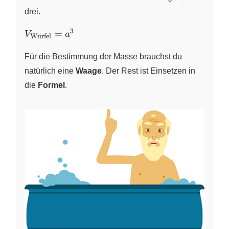
drei.
3
V_\text{Würfel}=a^3
=
V
a
W
u
¨
rfel
Für die Bestimmung der Masse brauchst du
natürlich eine
Waage
. Der Rest ist Einsetzen in
die
Formel
.