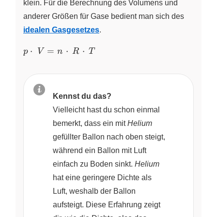
klein. Für die Berechnung des Volumens und
anderer Größen für Gase bedient man sich des
idealen Gasgesetzes
.
p\cdot~V=n\,\cdot\,R\,\cdot\,T
⋅
=
⋅
⋅
p
V
n
R
T
Kennst du das?
Vielleicht hast du schon einmal
bemerkt, dass ein mit
Helium
gefüllter Ballon nach oben steigt,
während ein Ballon mit Luft
einfach zu Boden sinkt.
Helium
hat eine geringere Dichte als
Luft, weshalb der Ballon
aufsteigt. Diese Erfahrung zeigt