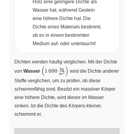
Holz eine geringere Dichte als
Wasser hat, während Gestein
eine höhere Dichte hat. Die
Dichte eines Materials bestimmt,
ob es in einem bestimmten
Medium auf‑ oder untertaucht!
Dichten werden häufig verglichen. Mit der Dichte
(
)
\left(
kg
1
000
von
Wasser
wird die Dichte anderer
3
m
1\,000\,\frac{\pu{kg}}
Stoffe verglichen, um zu prüfen, ob diese
{\pu{m}^3} \right)
schwimmfähig sind. Besitzt ein massiver Körper
eine höhere Dichte, wird dieser im Wasser
sinken. Ist die Dichte des Körpers kleiner,
schwimmt er.