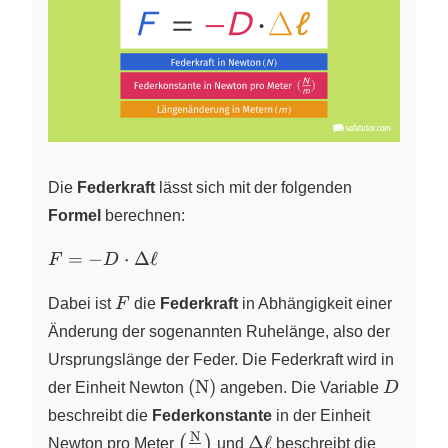
Die
Federkraft
lässt sich mit der folgenden
Formel
berechnen:
F=-D
=
−
⋅
Δ
ℓ
F
D
\cdot
F
\Delta
Dabei ist
F
die
Federkraft
in Abhängigkeit einer
\ell
Änderung der sogenannten Ruhelänge, also der
Ursprungslänge der Feder. Die Federkraft wird in
\left(\pu{N}\right)
D
(
N
)
der Einheit Newton
angeben. Die Variable
D
beschreibt die
Federkonstante
in der Einheit
N
\left(\frac{\pu{N}}
\Delta
Δ
ℓ
(
)
Newton pro Meter
und
beschreibt die