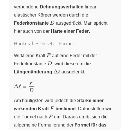
verbundene
Dehnungsverhalten
linear
elastischer Körper werden durch die
D
Federkonstante
D
ausgedrückt. Man spricht
hier auch von der
Härte einer Feder
.
Hookesches Gesetz – Formel
F
Wirkt eine Kraft
F
auf eine Feder mit der
D
Federkonstante
D
, wird diese um die
\Delta
Δ
ℓ
Längenänderung
ausgelenkt.
\ell
F
\Delta
Δ
ℓ
=
\ell =
D
\dfrac{F}
Am häufigsten wird jedoch die
Stärke einer
{D}
F
wirkenden Kraft
F
bestimmt
. Dafür stellen wir
F
die Formel nach
F
um. Daraus ergibt sich die
allgemeine Formulierung der
Formel für das