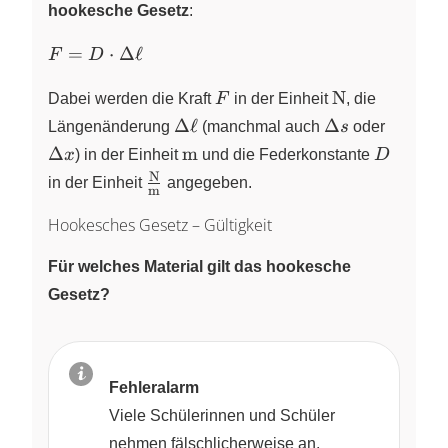
hookesche Gesetz
:
F=D
=
⋅
Δ
ℓ
F
D
\cdot
F
\pu{N}
\Delta
N
Dabei werden die Kraft
F
in der Einheit
, die
\ell
\Delta
\Delta
\Delta
Δ
ℓ
Δ
Längenänderung
(manchmal auch
s
oder
\ell
s
x
\pu{m}
D
Δ
m
x
) in der Einheit
und die Federkonstante
D
N
\frac{\pu{N}}
in der Einheit
angegeben.
m
{\pu{m}}
Hookesches Gesetz – Gültigkeit
Für welches Material gilt das hookesche
Gesetz?
Fehleralarm
Viele Schülerinnen und Schüler
nehmen fälschlicherweise an,