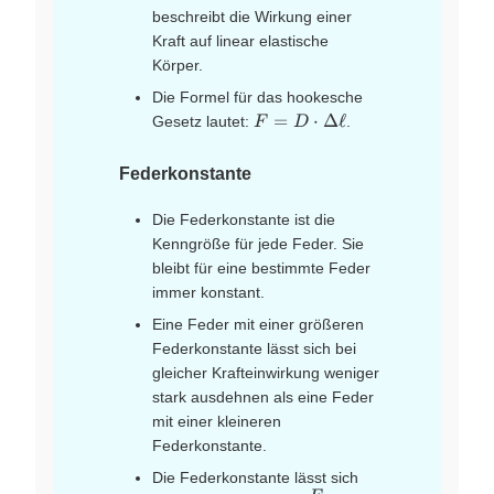
beschreibt die Wirkung einer
Kraft auf linear elastische
Körper.
Die Formel für das hookesche
F=D
=
⋅
Δ
ℓ
Gesetz lautet:
.
F
D
\cdot
\Delta
Federkonstante
\ell
Die Federkonstante ist die
Kenngröße für jede Feder. Sie
bleibt für eine bestimmte Feder
immer konstant.
Eine Feder mit einer größeren
Federkonstante lässt sich bei
gleicher Krafteinwirkung weniger
stark ausdehnen als eine Feder
mit einer kleineren
Federkonstante.
Die Federkonstante lässt sich