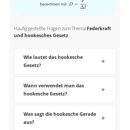
F
D=\dfrac{F}
=
berechnen mit:
.
D
Δ
ℓ
{\Delta \ell}
Häufig gestellte Fragen zum Thema
Federkraft
und hookesches Gesetz
Wie lautet das hookesche
Gesetz?
Wann verwendet man das
hookesche Gesetz?
Was sagt die hookesche Gerade
aus?