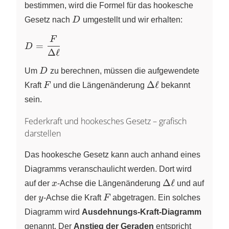
bestimmen, wird die Formel für das hookesche
D
Gesetz nach
D
umgestellt und wir erhalten:
F
D=\dfrac{F}
=
D
Δ
ℓ
{\Delta \ell}
D
Um
D
zu berechnen, müssen die aufgewendete
F
\Delta
Δ
ℓ
Kraft
F
und die Längenänderung
bekannt
\ell
sein.
Federkraft und hookesches Gesetz – grafisch
darstellen
Das hookesche Gesetz kann auch anhand eines
Diagramms veranschaulicht werden. Dort wird
x
\Delta
Δ
ℓ
auf der
x
-Achse
die Längenänderung
und auf
\ell
y
F
der
y
-Achse
die Kraft
F
abgetragen. Ein solches
Diagramm wird
Ausdehnungs-Kraft-Diagramm
genannt. Der
Anstieg der Geraden
entspricht