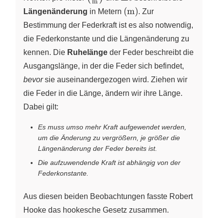
m
{\pu{m}}\right)
\ell
\left(\pu{m}\right)
(
m
)
Längenänderung
in Metern
. Zur
Bestimmung der Federkraft ist es also notwendig,
die Federkonstante und die Längenänderung zu
kennen. Die
Ruhelänge
der Feder beschreibt die
Ausgangslänge, in der die Feder sich befindet,
bevor
sie auseinandergezogen wird. Ziehen wir
die Feder in die Länge, ändern wir ihre Länge.
Dabei gilt:
Es muss umso mehr Kraft aufgewendet werden,
um die Änderung zu vergrößern, je größer die
Längenänderung der Feder bereits ist.
Die aufzuwendende Kraft ist abhängig von der
Federkonstante.
Aus diesen beiden Beobachtungen fasste Robert
Hooke das hookesche Gesetz zusammen.