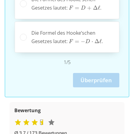
F= D
Gesetzes lautet:
=
+
Δ
ℓ
.
F
D
+
\Delta
\ell
Die Formel des Hooke’schen
F=-D
Gesetzes lautet:
=
−
⋅
Δ
ℓ
.
F
D
\cdot
\Delta
\ell
1/5
Überprüfen
Bewertung
Ø 3.7 / 173 Bewertungen