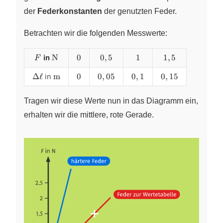
der
Federkonstanten
der genutzten Feder.
Betrachten wir die folgenden Messwerte:
F
in
\pu{N}
N
0
0
0,5
0
,
5
1
1
1,5
1
,
5
F
\Delta
Δ
ℓ
in
\pu{m}
m
0
0
0,05
0
,
05
0,1
0
,
1
0,15
0
,
15
\ell
Tragen wir diese Werte nun in das Diagramm ein,
erhalten wir die mittlere, rote Gerade.