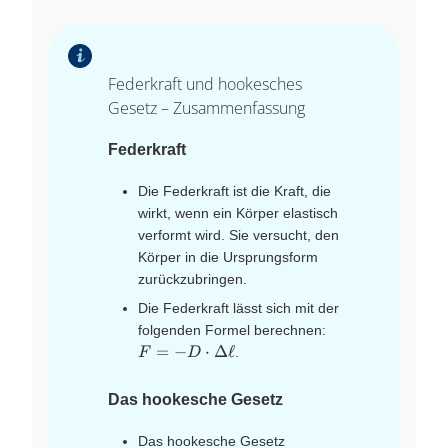
Federkraft und hookesches
Gesetz – Zusammenfassung
Federkraft
Die Federkraft ist die Kraft, die
wirkt, wenn ein Körper elastisch
verformt wird. Sie versucht, den
Körper in die Ursprungsform
zurückzubringen.
Die Federkraft lässt sich mit der
F=-D
folgenden Formel berechnen:
\cdot
=
−
⋅
Δ
ℓ
.
F
D
\Delta
\ell
Das hookesche Gesetz
Das hookesche Gesetz