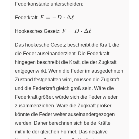
Federkonstante unterscheiden:
F=-D
=
−
⋅
Δ
ℓ
Federkraft:
F
D
\cdot
F=D
\Delta
=
⋅
Δ
ℓ
Hookesches Gesetz:
F
D
\cdot
\ell
\Delta
Das hookesche Gesetz beschreibt die Kraft, die
\ell
die Feder auseinanderzieht. Die Federkraft
hingegen beschreibt die Kraft, die der Zugkraft
entgegenwirkt. Wenn die Feder im ausgedehnten
Zustand festgehalten wird, müssen die Zugkraft
und die Federkraft gleich groß sein. Wäre die
Federkraft größer, würde sich die Feder wieder
zusammenziehen. Wäre die Zugkraft größer,
könnte die Feder weiter auseinandergezogen
werden. Daher berechnen sich beide Kräfte
mithilfe der gleichen Formel. Das negative