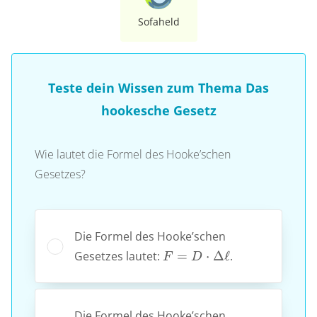
Sofaheld
Teste dein Wissen zum Thema Das
hookesche Gesetz
Wie lautet die Formel des Hooke’schen
Gesetzes?
Die Formel des Hooke’schen
F=D
Gesetzes lautet:
=
⋅
Δ
ℓ
.
F
D
\cdot
\Delta
\ell
Die Formel des Hooke’schen