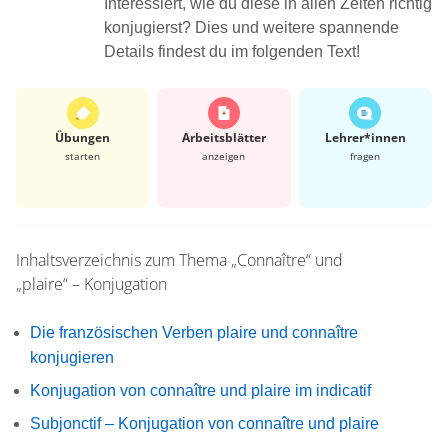
Interessiert, wie du diese in allen Zeiten richtig
konjugierst? Dies und weitere spannende
Details findest du im folgenden Text!
Übungen
Arbeits­blätter
Lehrer*​innen
starten
anzeigen
fragen
Inhaltsverzeichnis zum Thema
„Connaître“ und
„plaire“ – Konjugation
Die französischen Verben plaire und connaître
konjugieren
Konjugation von connaître und plaire im indicatif
Subjonctif – Konjugation von connaître und plaire