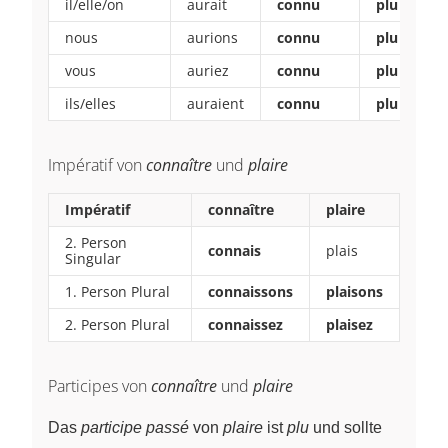
il/elle/on
aurait
connu
plu
nous
aurions
connu
plu
vous
auriez
connu
plu
ils/elles
auraient
connu
plu
Impératif von
connaître
und
plaire
Impératif
connaître
plaire
2. Person
connais
plais
Singular
1. Person Plural
connaissons
plaisons
2. Person Plural
connaissez
plaisez
Participes von
connaître
und
plaire
Das
participe passé
von
plaire
ist
plu
und sollte