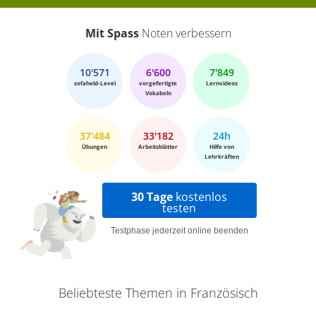
Mit Spass
Noten verbessern
10'571
6'600
7'849
sofaheld-Level
vorgefertigte
Lernvideos
Vokabeln
37'484
33'182
24h
Übungen
Arbeitsblätter
Hilfe von
Lehrkräften
30 Tage
kostenlos
testen
Testphase jederzeit online beenden
Beliebteste Themen in Französisch