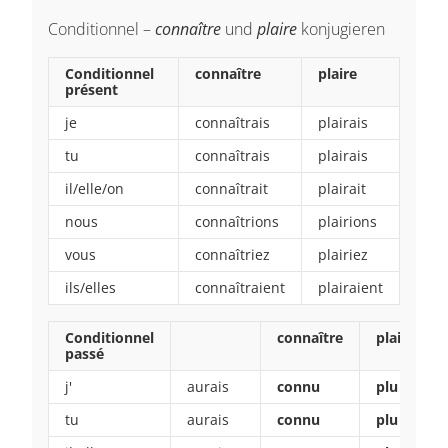
Conditionnel –
connaître
und
plaire
konjugieren
Conditionnel
connaître
plaire
présent
je
connaîtrais
plairais
tu
connaîtrais
plairais
il/elle/on
connaîtrait
plairait
nous
connaîtrions
plairions
vous
connaîtriez
plairiez
ils/elles
connaîtraient
plairaient
Conditionnel
connaître
plaire
passé
j'
aurais
connu
plu
tu
aurais
connu
plu