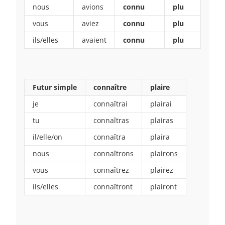
nous
avions
connu
plu
vous
aviez
connu
plu
ils/elles
avaient
connu
plu
Futur simple
connaître
plaire
je
connaîtrai
plairai
tu
connaîtras
plairas
il/elle/on
connaîtra
plaira
nous
connaîtrons
plairons
vous
connaîtrez
plairez
ils/elles
connaîtront
plairont