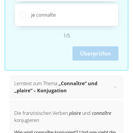
je connaîte
1/5
Überprüfen
Lerntext zum Thema
„Connaître“ und
„plaire“ – Konjugation
Die französischen Verben
plaire
und
connaître
konjugieren
Wie wird
connaître
konjugiert? Und wie sieht die