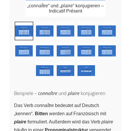
„connaître“ und „plaire“ konjugieren –
Indicatif Présent
Beispiele –
connaître
und
plaire
konjugieren
Das Verb
connaître
bedeutet auf Deutsch
„kennen“.
Bitten
werden auf Französisch mit
plaire
formuliert. Außerdem wird das Verb
plaire
häufig in einer
Pronominalstruktur
verwendet,