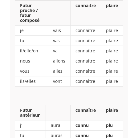
Futur
connaître
plaire
proche /
futur
composé
je
vais
connaître
plaire
tu
vas
connaître
plaire
il/elle/on
va
connaître
plaire
nous
allons
connaître
plaire
vous
allez
connaître
plaire
ils/elles
vont
connaître
plaire
Futur
connaître
plaire
antérieur
j'
aurai
connu
plu
tu
auras
connu
plu