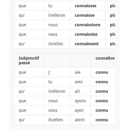
que
tu
connaisses
plaises
qu'
il/elle/on
connaisse
plaise
que
nous
connaissions
plaisions
que
vous
connaissiez
plaisiez
qu'
ils/elles
connaissent
plaisent
Subjonctif
connaître
pl
passé
que
j'
aie
connu
pl
que
tu
aies
connu
pl
qu'
il/elle/on
ait
connu
pl
que
nous
ayons
connu
pl
que
vous
ayez
connu
pl
qu'
ils/elles
aient
connu
pl