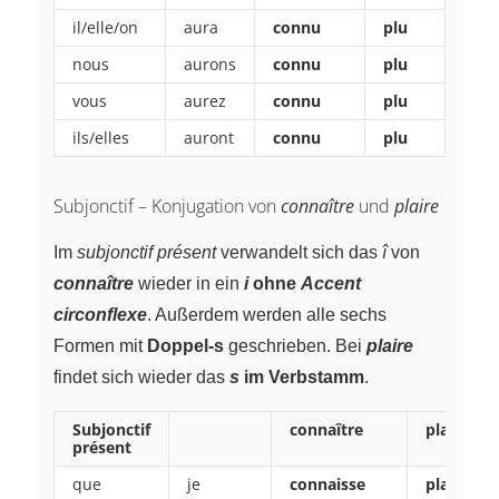
il/elle/on
aura
connu
plu
nous
aurons
connu
plu
vous
aurez
connu
plu
ils/elles
auront
connu
plu
Subjonctif – Konjugation von
connaître
und
plaire
Im
subjonctif présent
verwandelt sich das
î
von
connaître
wieder in ein
i
ohne
Accent
circonflexe
. Außerdem werden alle sechs
Formen mit
Doppel-s
geschrieben. Bei
plaire
findet sich wieder das
s
im Verbstamm
.
Subjonctif
connaître
plaire
présent
que
je
connaisse
plaise