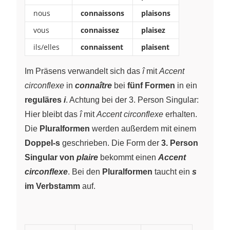
nous
connaissons
plaisons
vous
connaissez
plaisez
ils/elles
connaissent
plaisent
Im Präsens verwandelt sich das
î
mit
Accent
circonflexe
in
connaître
bei
fünf Formen
in ein
reguläres
i
. Achtung bei der 3. Person Singular:
Hier bleibt das
î
mit
Accent circonflexe
erhalten.
Die
Pluralformen
werden außerdem mit einem
Doppel-s
geschrieben. Die Form der
3. Person
Singular von
plaire
bekommt einen
Accent
circonflexe
. Bei den
Pluralformen
taucht ein
s
im Verbstamm
auf.