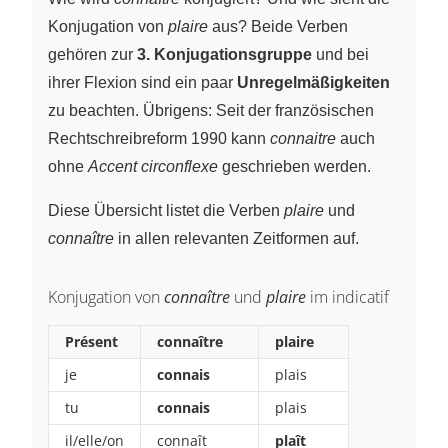
Konjugation von
plaire
aus? Beide Verben
gehören zur
3. Konjugationsgruppe
und bei
ihrer Flexion sind ein paar
Unregelmäßigkeiten
zu beachten. Übrigens: Seit der französischen
Rechtschreibreform 1990 kann
connaitre
auch
ohne
Accent circonflexe
geschrieben werden.
Diese Übersicht listet die Verben
plaire
und
connaître
in allen relevanten Zeitformen auf.
Konjugation von
connaître
und
plaire
im indicatif
Présent
connaître
plaire
je
connais
plais
tu
connais
plais
il/elle/on
connaît
plaît