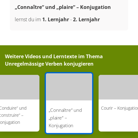
„Connaître“ und „plaire“ – Konjugation
lernst du im
1. Lernjahr
-
2. Lernjahr
Weitere Videos und Lerntexte im Thema
Unregelmässige Verben konjugieren
Conduire“ und
Courir – Konjugatio
„Connaître“ und
construire“ –
„plaire“ –
onjugation
Konjugation