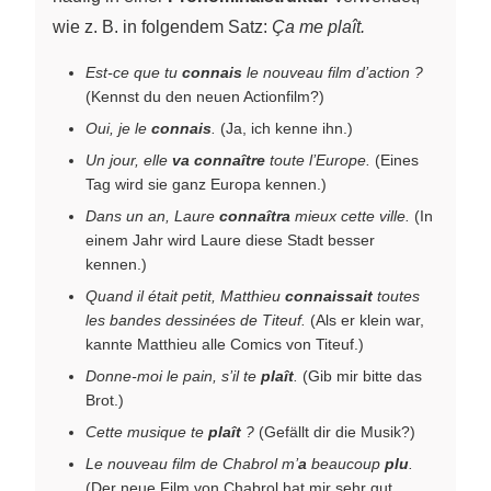
wie z. B. in folgendem Satz:
Ça me plaît.
Est-ce que tu
connais
le nouveau film d’action ?
(Kennst du den neuen Actionfilm?)
Oui, je le
connais
.
(Ja, ich kenne ihn.)
Un jour, elle
va connaître
toute l’Europe.
(Eines
Tag wird sie ganz Europa kennen.)
Dans un an, Laure
connaîtra
mieux cette ville.
(In
einem Jahr wird Laure diese Stadt besser
kennen.)
Quand il était petit, Matthieu
connaissait
toutes
les bandes dessinées de Titeuf.
(Als er klein war,
kannte Matthieu alle Comics von Titeuf.)
Donne-moi le pain, s’il te
plaît
.
(Gib mir bitte das
Brot.)
Cette musique te
plaît
?
(Gefällt dir die Musik?)
Le nouveau film de Chabrol m’
a
beaucoup
plu
.
(Der neue Film von Chabrol hat mir sehr gut