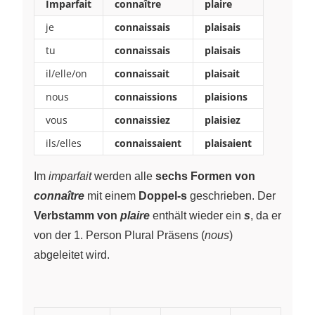
Imparfait
connaître
plaire
je
connaissais
plaisais
tu
connaissais
plaisais
il/elle/on
connaissait
plaisait
nous
connaissions
plaisions
vous
connaissiez
plaisiez
ils/elles
connaissaient
plaisaient
Im
imparfait
werden alle
sechs Formen von
connaître
mit einem
Doppel-s
geschrieben. Der
Verbstamm von
plaire
enthält wieder ein
s
, da er
von der 1. Person Plural Präsens (
nous
)
abgeleitet wird.