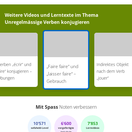
Weitere Videos und Lerntexte im Thema
Unregelmässige Verben konjugieren
erben „écrir“ und
Indirektes Objekt
„Faire faire“ und
lire“ konjugieren –
nach dem Verb
„laisser faire“ –
Übungen
„jouer“
Gebrauch
Mit Spass
Noten verbessern
10'571
6'600
7'853
sofaheld-Level
vorgefertigte
Lernvideos
Vokabeln