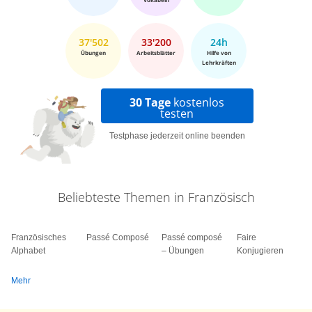
37'502
33'200
24h
Übungen
Arbeitsblätter
Hilfe von
Lehrkräften
30 Tage
kostenlos
testen
Testphase jederzeit online beenden
Beliebteste Themen in Französisch
Französisches
Passé Composé
Passé composé
Faire
Alphabet
– Übungen
Konjugieren
Mehr