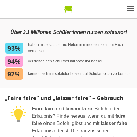
Über 2,1 Millionen Schüler*innen nutzen sofatutor!
haben mit sofatutor ihre Noten in mindestens einem Fach
93%
verbessert
94%
verstehen den Schulstoff mit sofatutor besser
92%
können sich mit sofatutor besser auf Schularbeiten vorbereiten
„Faire faire“ und „laisser faire“ – Gebrauch
Faire faire
und
laisser faire
: Befehl oder
Erlaubnis? Finde heraus, wann du mit
faire
faire
einen Befehl gibst und mit
laisser faire
Erlaubnis erteilst. Die französischen