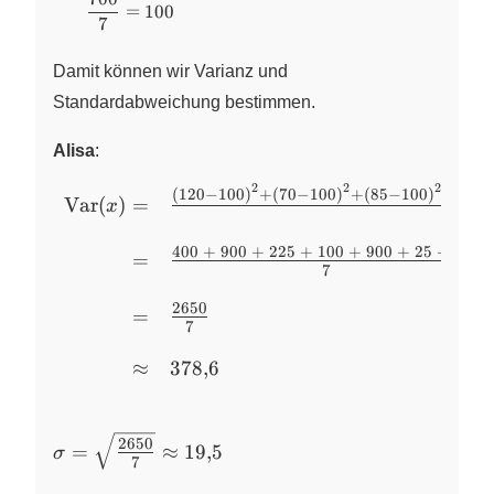
{7} = \dfrac{700}{7}
\text{Iwan}
=
100
7
= 100
& 60 & 35 &
40 & 70 & 50
Damit können wir Varianz und
& 240 & 205
Standardabweichung bestimmen.
\end{array}
Alisa
:
2
2
2
\begin{array}
(
120
−
100
)
+
(
70
−
100
)
+
(
85
−
100
)
+
(
110
Var
(
)
=
x
{rl}
\text{Var}(x)
400
+
900
+
225
+
100
+
900
+
25
+
100
=
=& \large
7
\frac{(120 -
2650
=
100)^2 + (70
7
- 100)^2 +
≈
378
,
6
(85 - 100)^2
+ (110 -
~
100)^2 + (130
\sigma =
2650
- 100)^2 +
=
≈
19
,
5
σ
7
\sqrt{\large
(95 - 100)^2