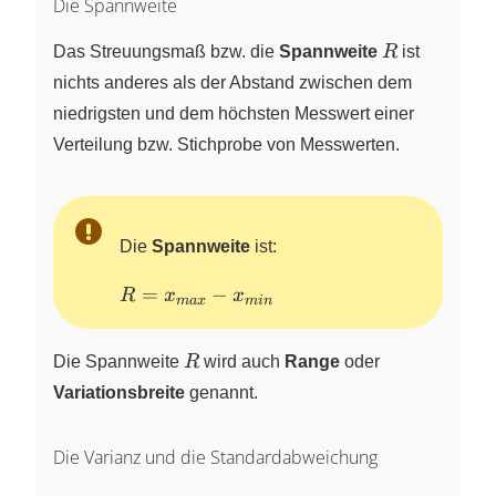
Die Spannweite
R
Das Streuungsmaß bzw. die
Spannweite
R
ist
nichts anderes als der Abstand zwischen dem
niedrigsten und dem höchsten Messwert einer
Verteilung bzw. Stichprobe von Messwerten.
Die
Spannweite
ist:
R =
=
−
R
x
x
ma
x
min
x_{max}
-
R
Die Spannweite
R
wird auch
Range
oder
x_{min}
Variationsbreite
genannt.
Die Varianz und die Standardabweichung