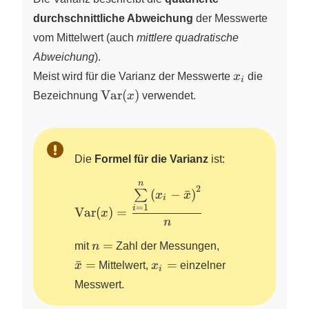
durchschnittliche Abweichung
der Messwerte
vom Mittelwert (auch
mittlere quadratische
Abweichung
).
x_i
Meist wird für die Varianz der Messwerte
x
die
i
\text{Var}
Var
(
)
Bezeichnung
x
verwendet.
(x)
Die
Formel für die Varianz
ist:
n
\text{Var}(x) =
2
(
−
ˉ
)
∑
x
x
i
\dfrac{\sum\limits_{i
=
1
i
Var
(
)
=
x
= 1}^{n} {(x_i -
n
\bar{x})}^2}{n}
n
\bar{x}
=
mit
n
Zahl der Messungen,
=
=
x_{i}
ˉ
=
=
x
Mittelwert,
x
einzelner
i
=
Messwert.