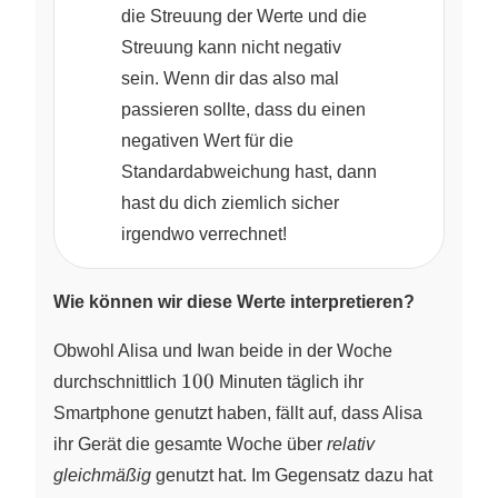
19\,600 ~+~
die Streuung der Werte und die
11\,025}{7}
Streuung kann nicht negativ
\\ \\ =&
sein. Wenn dir das also mal
\large
passieren sollte, dass du einen
\frac{43\,450}
negativen Wert für die
{7} \\ \\
\approx&
Standardabweichung hast, dann
6207{,}1
hast du dich ziemlich sicher
\end{array}}
irgendwo verrechnet!
Wie können wir diese Werte interpretieren?
Obwohl Alisa und Iwan beide in der Woche
100
100
durchschnittlich
Minuten täglich ihr
Smartphone genutzt haben, fällt auf, dass Alisa
ihr Gerät die gesamte Woche über
relativ
gleichmäßig
genutzt hat. Im Gegensatz dazu hat