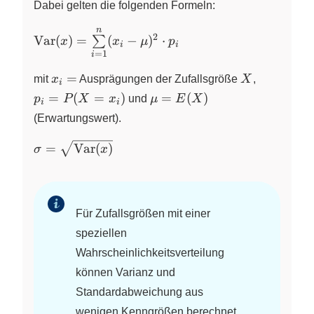
Dabei gelten die folgenden Formeln:
n
\text{Var}(x)
2
Var
(
)
=
(
−
)
⋅
∑
x
x
μ
p
i
i
=
=
1
i
\sum\limits_{i
x_i
X
p_i
=
mit
x
Ausprägungen der Zufallsgröße
X
,
= 1}^{n} (x_i
i
=
=
\mu
=
(
=
)
=
(
)
- \mu)^2
p
P
X
x
und
μ
E
X
i
i
P(X
=
\cdot p_i
(Erwartungswert).
=
E(X)
x_i)
\sigma =
=
Var
(
)
σ
x
\sqrt{\text{Var}
(x)}
Für Zufallsgrößen mit einer
speziellen
Wahrscheinlichkeitsverteilung
können Varianz und
Standardabweichung aus
wenigen Kenngrößen berechnet