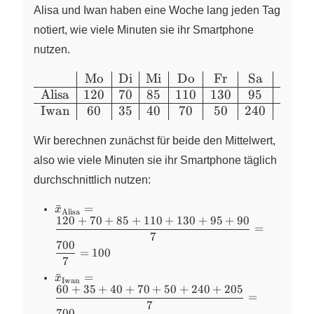
Alisa und Iwan haben eine Woche lang jeden Tag
notiert, wie viele Minuten sie ihr Smartphone
nutzen.
Mo
Di
Mi
Do
Fr
Sa
So
\begin{array}
Alisa
120
70
85
110
130
95
90
{l|c|c|c|c|c|c|c}
& \text{Mo}
Iwan
60
35
40
70
50
240
205
& \text{Di}
Wir berechnen zunächst für beide den Mittelwert,
& \text{Mi}
& \text{Do}
also wie viele Minuten sie ihr Smartphone täglich
& \text{Fr}
durchschnittlich nutzen:
& \text{Sa}
& \text{So}
\bar{x}_{\text{Alisa}}
ˉ
=
x
Alisa
120
+
70
+
85
+
110
+
130
+
95
+
90
= \dfrac{120 + 70 + 85
\\ \hline
=
+ 110 + 130 + 95 + 90}
7
\text{Alisa}
700
{7} = \dfrac{700}{7} =
=
100
& 120 & 70 &
7
100
85 & 110 &
\bar{x}_{\text{Iwan}}
ˉ
=
x
Iwan
130 & 95 &
60
+
35
+
40
+
70
+
50
+
240
+
205
= \dfrac{60 + 35 + 40
=
90 \\ \hline
+ 70 + 50 + 240 + 205}
7
700