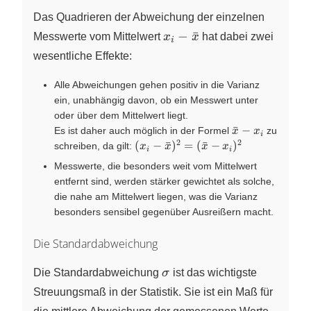
Das Quadrieren der Abweichung der einzelnen
x_i -
−
ˉ
Messwerte vom Mittelwert
x
x
hat dabei zwei
i
\bar{x}
wesentliche Effekte:
Alle Abweichungen gehen positiv in die Varianz
ein, unabhängig davon, ob ein Messwert unter
oder über dem Mittelwert liegt.
\bar{x}
ˉ
−
Es ist daher auch möglich in der Formel
zu
x
x
i
- x_i
2
2
{(x_i -
(
−
ˉ
)
=
(
ˉ
−
)
schreiben, da gilt:
x
x
x
x
i
i
\bar{x})^2
Messwerte, die besonders weit vom Mittelwert
= (\bar{x}
entfernt sind, werden stärker gewichtet als solche,
- x_i)^2}
die nahe am Mittelwert liegen, was die Varianz
besonders sensibel gegenüber Ausreißern macht.
Die Standardabweichung
\sigma
Die Standardabweichung
σ
ist das wichtigste
Streuungsmaß in der Statistik. Sie ist ein Maß für
x_i