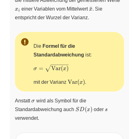
die mittlere Abweichung der gemessenen Werte
\bar{x}
ˉ
x
einer Variablen vom Mittelwert
x
. Sie
i
entspricht der Wurzel der Varianz.
Die
Formel für die
Standardabweichung
ist:
\sigma =
=
Var
(
)
σ
x
\sqrt{\text{Var}
\text{Var}
(x)}
Var
(
)
mit der Varianz
x
.
(x)
\sigma
Anstatt
σ
wird als Symbol für die
SD(x)
s
(
)
Standardabweichung auch
S
D
x
oder
s
verwendet.