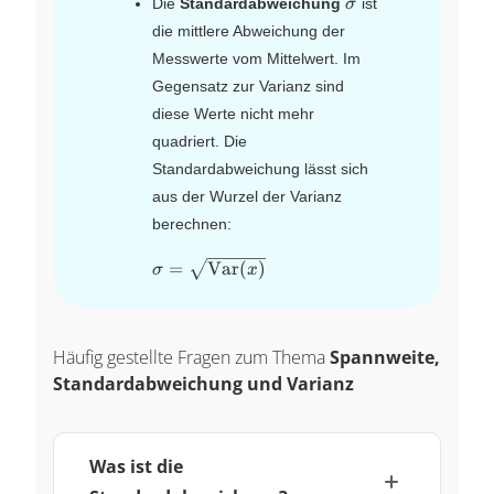
\sigma
Die
Standardabweichung
ist
σ
die mittlere Abweichung der
Messwerte vom Mittelwert. Im
Gegensatz zur Varianz sind
diese Werte nicht mehr
quadriert. Die
Standardabweichung lässt sich
aus der Wurzel der Varianz
berechnen:
\sigma =
=
Var
(
)
σ
x
\sqrt{\text{Var}
(x)}
Häufig gestellte Fragen zum Thema
Spannweite,
Standardabweichung und Varianz
Was ist die