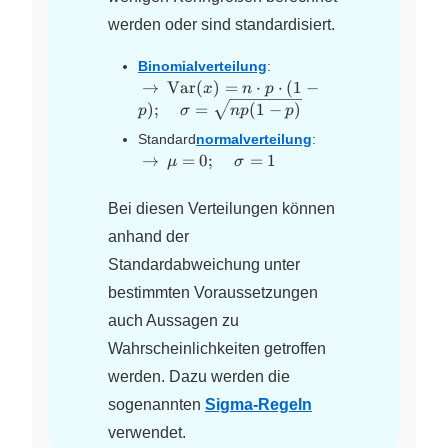
werden oder sind standardisiert.
Binomialverteilung
:
~\rightarrow~
\text{Var}
→
Var
(
)
=
⋅
⋅
(
1
−
x
n
p
(x) = n
\sigma =
)
;
=
(
1
−
)
p
σ
n
p
p
\cdot p
\sqrt{np(1-
Standard
normalverteilung
:
\cdot (1 -
p)}
~\rightarrow~
\mu
\sigma
→
=
0
;
=
1
μ
σ
p); \quad
= 0;
= 1
\quad
Bei diesen Verteilungen können
anhand der
Standardabweichung unter
bestimmten Voraussetzungen
auch Aussagen zu
Wahrscheinlichkeiten getroffen
werden. Dazu werden die
sogenannten
Sigma-Regeln
verwendet.