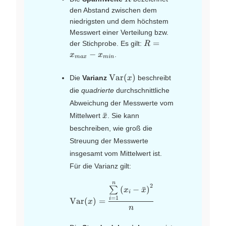
den Abstand zwischen dem
niedrigsten und dem höchstem
Messwert einer Verteilung bzw.
R =
=
der Stichprobe. Es gilt:
R
x_{max}
−
.
x
x
ma
x
min
-
x_{min}
\text{Var}
Var
(
)
Die
Varianz
beschreibt
x
(x)
die
quadrierte
durchschnittliche
Abweichung der Messwerte vom
\bar{x}
ˉ
Mittelwert
. Sie kann
x
beschreiben, wie groß die
Streuung der Messwerte
insgesamt vom Mittelwert ist.
Für die Varianz gilt:
n
\text{Var}(x) =
2
(
−
ˉ
)
∑
x
x
i
\dfrac{\sum\limits_{i
=
1
i
Var
(
)
=
x
= 1}^{n} {(x_i -
n
\bar{x})}^2}{n}