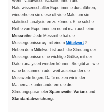
Wenn Naturwissenschaftlerinnen und
Naturwissenschaftler Experimente durchführen,
wiederholen sie diese oft viele Male, um sie
statistisch analysieren zu können. Eine solche
Reihe von Experimenten nennt man auch eine
Messreihe
. Jede Messreihe hat die
x_i
\bar{x}
ˉ
Messergebnisse
x
mit einem
Mittelwert
x
.
i
Neben dem Mittelwert ist auch die Streuung der
Messergebnisse eine wichtige Größe, mit der
Daten analysiert werden können. Sie gibt an, wie
nahe beisammen oder weit auseinander die
Messwerte liegen. Dafür nutzen wir in der
Mathematik unter anderem die drei
Streuungsparameter
Spannweite
,
Varianz
und
Standardabweichung
.