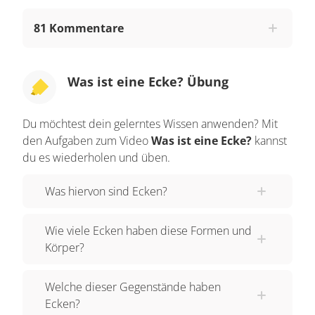
haben. Schau dir mal diesen Würfel an. Wo sind
81 Kommentare
da die Ecken?
Das hier ist zum Beispiel eine Ecke. Hier treffen
DREI Linien aufeinander. Du kannst sie mit dem
Was ist eine Ecke? Übung
Finger antippen und sie piekst vielleicht ein
bisschen. Du kannst die Ecke mit einem Stift mit
Du möchtest dein gelerntes Wissen anwenden? Mit
einem einzigen Punkt markieren. Ist das hier
den Aufgaben zum Video
Was ist eine Ecke?
kannst
du es wiederholen und üben.
auch eine Ecke?
Nein, diesen Teil des Würfels kannst du mit
Was hiervon sind Ecken?
deinem Finger entlangfahren...mit dem Stift
kannst du es nicht nur durch einen Punkt
Wie viele Ecken haben diese Formen und
Körper?
markieren. Du kannst aber eine ganze Linie
zeichnen. Das nennt man die KANTE des
Welche dieser Gegenstände haben
Würfels. Und ist DAS HIER eine Ecke?
Ecken?