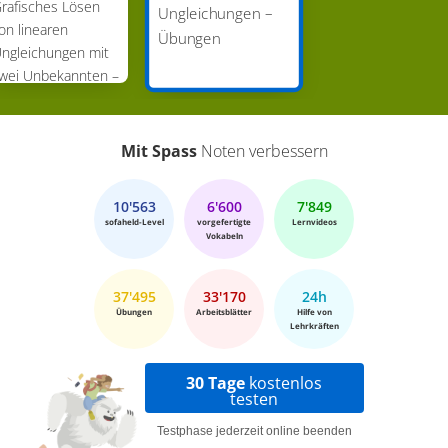
rafisches Lösen
Ungleichungen –
on linearen
Übungen
ngleichungen mit
wei Unbekannten –
Übungen
Mit Spass
Noten verbessern
10'563
6'600
7'849
sofaheld-Level
vorgefertigte
Lernvideos
Vokabeln
37'495
33'170
24h
Übungen
Arbeitsblätter
Hilfe von
Lehrkräften
30 Tage
kostenlos
testen
Testphase jederzeit online beenden