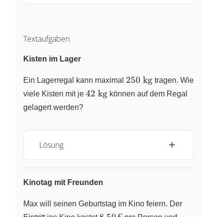
\leq
175
Textaufgaben
Kisten im Lager
250~\text{kg}
250
kg
Ein Lagerregal kann maximal
tragen. Wie
42~\text{kg}
42
kg
viele Kisten mit je
können auf dem Regal
gelagert werden?
Lösung
Kinotag mit Freunden
Max will seinen Geburtstag im Kino feiern. Der
8{,}50\,
8
,
50
€