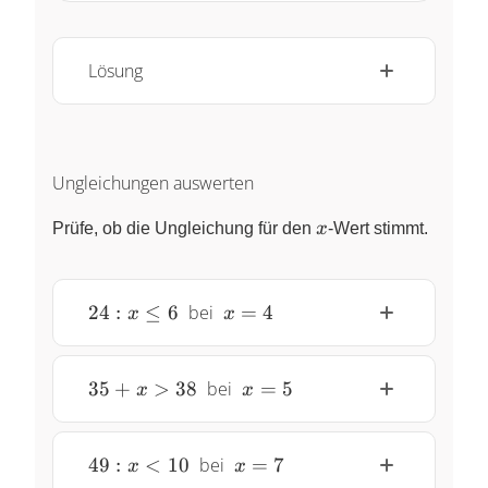
Lösung
Ungleichungen auswerten
x
Prüfe, ob die Ungleichung für den
x
-Wert stimmt.
24 :
~x
24
:
≤
6
bei
=
4
x
x
x
=
\leq
4
6~
35
~x
35
+
>
38
bei
=
5
x
x
+ x
=
>
5
38~
49 :
~x
49
:
<
10
bei
=
7
x
x
x <
=