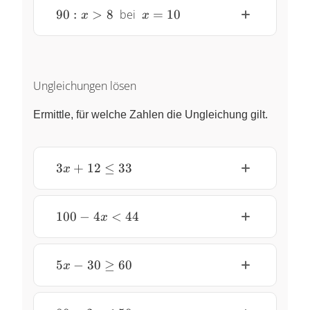
23~
90
~x
90
:
>
8
bei
=
10
x
x
: x
=
>
10
8~
Ungleichungen lösen
Ermittle, für welche Zahlen die Ungleichung gilt.
3x
3
+
12
≤
33
x
+
12
\leq
100
100
−
4
<
44
x
33
-
4x
<
5x -
5
−
30
≥
60
x
44
30
\geq