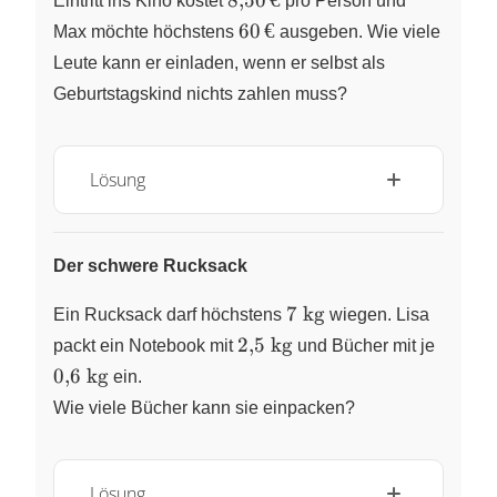
Eintritt ins Kino kostet
pro Person und
€
60\,
60
€
Max möchte höchstens
ausgeben. Wie viele
€
Leute kann er einladen, wenn er selbst als
Geburtstagskind nichts zahlen muss?
Lösung
Der schwere Rucksack
7~\text{kg}
7
kg
Ein Rucksack darf höchstens
wiegen. Lisa
2{,}5~\text{kg}
0{,}6~
2
,
5
kg
packt ein Notebook mit
und Bücher mit je
0
,
6
kg
ein.
Wie viele Bücher kann sie einpacken?
Lösung