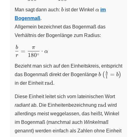
\cdot 1}
b
\alpha
Man sagt dann auch:
b
ist der Winkel
α
im
{360^\circ}
Bogenmaß
.
\cdot \alpha
=
Allgemein bezeichnet das Bogenmaß das
\dfrac{\pi}
Verhältnis der Bogenlänge zum Radius:
{180^\circ}
b
π
\dfrac{b}
\cdot \alpha
=
⋅
α
∘
{r} =
18
0
r
\dfrac{\pi}
Bezieht man sich auf den Einheitskreis, entspricht
{180^\circ}
b
\left(\frac{b
b
=
(
)
das Bogenmaß direkt der Bogenlänge
b
b
\cdot
1
{1} = b
\text{rad}
rad
\alpha
in der Einheit
.
\right)
Diese Einheit leitet sich vom lateinischen Wort
\text{rad}
rad
radiant
ab. Die Einheitenbezeichnung
wird
allerdings meist weggelassen, das heißt, Winkel
im Bogenmaß (manchmal auch
Winkelmaß
genannt) werden einfach als Zahlen ohne Einheit