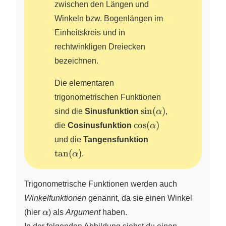
zwischen den Längen und
Winkeln bzw. Bogenlängen im
Einheitskreis und in
rechtwinkligen Dreiecken
bezeichnen.
Die elementaren
trigonometrischen Funktionen
\sin(\alpha)
s
i
n
(
)
sind die
Sinusfunktion
α
,
\cos(\alpha)
c
o
s
(
)
die
Cosinusfunktion
α
\tan(\alpha)
und die
Tangensfunktion
t
a
n
(
)
α
.
Trigonometrische Funktionen werden auch
Winkelfunktionen
genannt, da sie einen Winkel
\alpha
(hier
α
)
als
Argument
haben.