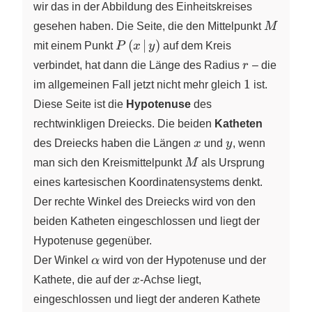
wir das in der Abbildung des Einheitskreises
M
gesehen haben. Die Seite, die den Mittelpunkt
M
P\left(x\,\vert\,y
(
∣
)
mit einem Punkt
P
x
y
auf dem Kreis
\right)
r
verbindet, hat dann die Länge des Radius
r
– die
1
1
im allgemeinen Fall jetzt nicht mehr gleich
ist.
Diese Seite ist die
Hypotenuse
des
rechtwinkligen Dreiecks. Die beiden
Katheten
x
y
des Dreiecks haben die Längen
x
und
y
, wenn
M
man sich den Kreismittelpunkt
M
als Ursprung
eines kartesischen Koordinatensystems denkt.
Der rechte Winkel des Dreiecks wird von den
beiden Katheten eingeschlossen und liegt der
Hypotenuse gegenüber.
\alpha
Der Winkel
α
wird von der Hypotenuse und der
x
Kathete, die auf der
x
‑Achse
liegt,
eingeschlossen und liegt der anderen Kathete