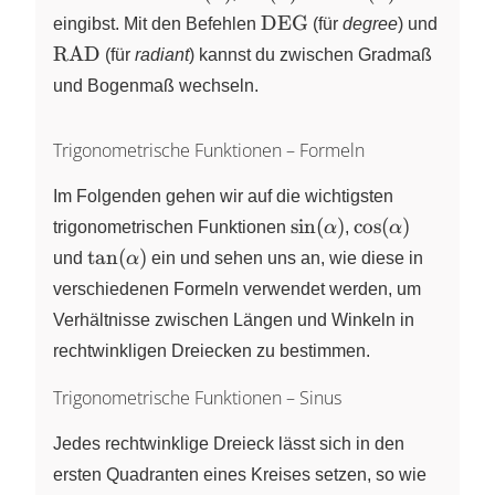
\text{DEG}
\tex
DEG
eingibst. Mit den Befehlen
(für
degree
) und
RAD
(für
radiant
) kannst du zwischen Gradmaß
und Bogenmaß wechseln.
Trigonometrische Funktionen – Formeln
Im Folgenden gehen wir auf die wichtigsten
\sin(\alpha)
\cos(\alpha)
s
i
n
(
)
c
o
s
(
)
trigonometrischen Funktionen
α
,
α
\tan(\alpha)
t
a
n
(
)
und
α
ein und sehen uns an, wie diese in
verschiedenen Formeln verwendet werden, um
Verhältnisse zwischen Längen und Winkeln in
rechtwinkligen Dreiecken zu bestimmen.
Trigonometrische Funktionen – Sinus
Jedes rechtwinklige Dreieck lässt sich in den
ersten Quadranten eines Kreises setzen, so wie