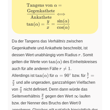
\text{Tangens von}~\alpha
Tangens von
=
α
=
Gegenkathete
⟺
\dfrac{\text{Gegenkathete}}
Ankathete
s
i
n
(
)
{\text{Ankathete}}
y
α
t
a
n
(
)
=
=
α
\Longleftrightarrow
c
o
s
(
)
x
α
\tan(\alpha) = \dfrac{y}{x}
= \dfrac{\sin(\alpha)}
Da der Tangens das
Verhältnis
zwischen
{\cos(\alpha)}
Gegenkathete und Ankathete beschreibt, ist
r
dessen Wert unabhängig vom Radius
r
. Somit
\tan(\alpha)
t
a
n
(
)
gelten die Werte von
α
des Einheitskreises
r

=
1
auch für alle anderen Fälle
r
.
\neq
∘
\tan(\alpha)
\alpha
\frac{b}
b
t
a
n
(
)
=
9
0
=
Allerdings ist
α
für
α
bzw. für
r
1
=
{r} =
π
und alle ungeraden, ganzzahligen Vielfachen
2
90^\circ
\frac{\pi}
\frac{\pi}
π
von
nicht definiert. Denn dann würde das
{2}
2
{2}
\frac{y}
\infty
y
∞
Seitenverhältnis
gegen den Wert
laufen
x
{x}
0
0
bzw. der Nenner des Bruchs den Wert
annehmen. Gleiches gilt natürlich hinsichtlich des