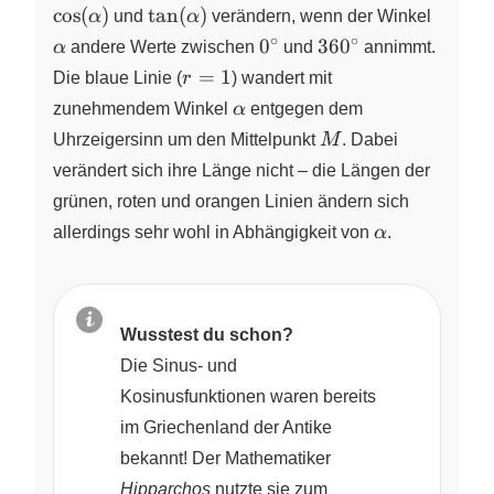
\tan(\alpha)
\alph
c
o
s
(
)
t
a
n
(
)
α
und
α
verändern, wenn der Winkel
∘
∘
0^\circ
360^\circ
0
36
0
α
andere Werte zwischen
und
annimmt.
r
=
1
Die blaue Linie (
r
) wandert mit
=
\alpha
zunehmendem Winkel
α
entgegen dem
1
M
Uhrzeigersinn um den Mittelpunkt
M
. Dabei
verändert sich ihre Länge nicht – die Längen der
grünen, roten und orangen Linien ändern sich
\alpha
allerdings sehr wohl in Abhängigkeit von
α
.
Wusstest du schon?
Die Sinus- und
Kosinusfunktionen waren bereits
im Griechenland der Antike
bekannt! Der Mathematiker
Hipparchos
nutzte sie zum