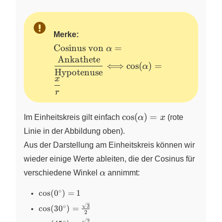
Merke:
\text{Cosinus
Cosinus von
=
α
von}~\alpha =
Ankathete
⟺
c
o
s
(
)
=
α
\dfrac{\text{Ankathete}}
Hypotenuse
x
{\text{Hypotenuse}}
\Longleftrightarrow
r
\cos(\alpha) = \dfrac{x}
{r}
\cos(\alpha)
c
o
s
(
)
=
Im Einheitskreis gilt einfach
α
x
(rote
= x
Linie in der Abbildung oben).
Aus der Darstellung am Einheitskreis können wir
wieder einige Werte ableiten, die der Cosinus für
\alpha
verschiedene Winkel
α
annimmt:
∘
\cos(0^\circ)
c
o
s
(
0
)
=
1
= 1
\cos(30^\circ)
3
∘
c
o
s
(
3
0
)
=
2
=
2
∘