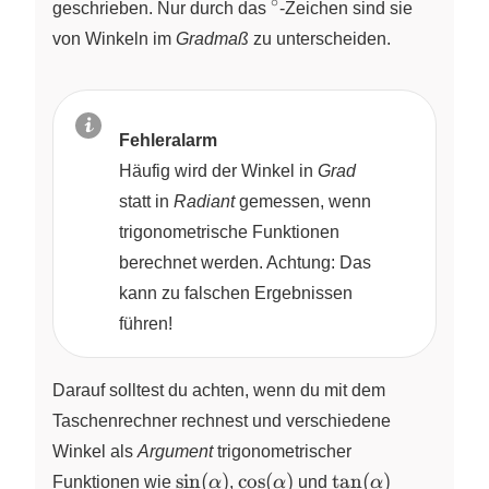
∘
^\circ
geschrieben. Nur durch das
‑Zeichen sind sie
von Winkeln im
Gradmaß
zu unterscheiden.
Fehleralarm
Häufig wird der Winkel in
Grad
statt in
Radiant
gemessen, wenn
trigonometrische Funktionen
berechnet werden. Achtung: Das
kann zu falschen Ergebnissen
führen!
Darauf solltest du achten, wenn du mit dem
Taschenrechner rechnest und verschiedene
Winkel als
Argument
trigonometrischer
\sin(\alpha)
\cos(\alpha)
\tan(\alpha)
s
i
n
(
)
c
o
s
(
)
t
a
n
(
)
Funktionen wie
α
,
α
und
α