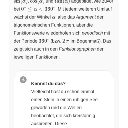
\cos(\alpha)
\tan(\alpha)
s
i
n
(
)
c
o
s
(
)
t
a
n
(
)
α
,
α
und
α
abgebildet wie zuvor
720^\circ
∘
∘
0^\circ
0
≤
<
36
0
bei
α
. Mit jedem weiteren Umlauf
\leq
\alpha
wächst der Winkel
α
, also das
Argument
der
\alpha <
trigonometrischen Funktionen, aber die
360^\circ
Funktionswerte wiederholen sich
periodisch
mit
∘
360^\circ
2\,\pi
36
0
2
der Periode
(bzw.
π
im Bogenmaß). Das
zeigt sich auch in den
Funktionsgraphen
der
jeweiligen Funktionen.
Kennst du das?
Vielleicht hast du schon einmal
einen Stein in einen ruhigen See
geworfen und die Wellen
beobachtet, die sich kreisförmig
ausbreiten. Diese