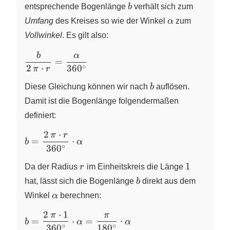
b
entsprechende Bogenlänge
b
verhält sich zum
\alpha
Umfang
des Kreises so wie der Winkel
α
zum
Vollwinkel
. Es gilt also:
b
α
\dfrac{b}
=
∘
{2\,\pi \cdot
2
⋅
36
0
π
r
r} =
b
Diese Gleichung können wir nach
b
auflösen.
\dfrac{\alpha}
Damit ist die Bogenlänge folgendermaßen
{360^\circ}
definiert:
2
⋅
π
r
b =
=
⋅
b
α
∘
36
0
\dfrac{2\,\pi
\cdot r}
r
1
1
Da der Radius
r
im Einheitskreis die Länge
{360^\circ}
b
hat, lässt sich die Bogenlänge
b
direkt aus dem
\cdot \alpha
\alpha
Winkel
α
berechnen:
2
⋅
1
π
π
b =
=
⋅
=
⋅
b
α
α
∘
∘
36
0
18
0
\dfrac{2\,\pi