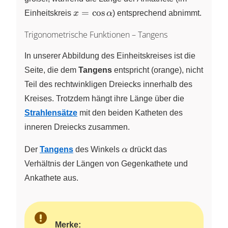
x =
=
c
o
s
Einheitskreis
x
α
) entsprechend abnimmt.
\cos\alpha
Trigonometrische Funktionen – Tangens
In unserer Abbildung des Einheitskreises ist die
Seite, die dem
Tangens
entspricht (orange), nicht
Teil des rechtwinkligen Dreiecks innerhalb des
Kreises. Trotzdem hängt ihre Länge über die
Strahlensätze
mit den beiden Katheten des
inneren Dreiecks zusammen.
\alpha
Der
Tangens
des Winkels
α
drückt das
Verhältnis der Längen von Gegenkathete und
Ankathete aus.
Merke: