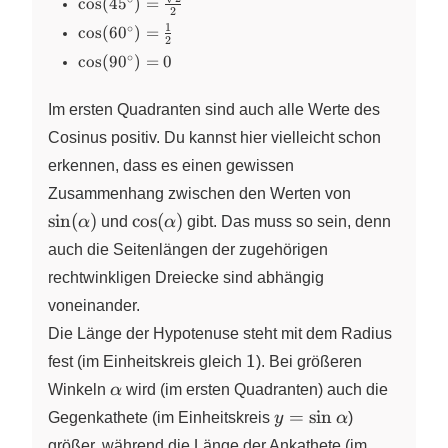
\cos(45^\circ)
c
o
s
(
4
5
)
=
\frac{\sqrt{3}}
2
=
{2}
1
∘
\cos(60^\circ)
c
o
s
(
6
0
)
=
\frac{\sqrt{2}}
2
= \frac{1}{2}
∘
{2}
\cos(90^\circ)
c
o
s
(
9
0
)
=
0
= 0
Im ersten Quadranten sind auch alle Werte des
Cosinus positiv. Du kannst hier vielleicht schon
erkennen, dass es einen gewissen
\sin(\alpha
Zusammenhang zwischen den Werten von
\cos(\alpha)
s
i
n
(
)
c
o
s
(
)
α
und
α
gibt. Das muss so sein, denn
auch die Seitenlängen der zugehörigen
rechtwinkligen Dreiecke sind abhängig
voneinander.
Die Länge der Hypotenuse steht mit dem Radius
1
1
fest (im Einheitskreis gleich
). Bei größeren
\alpha
Winkeln
α
wird (im ersten Quadranten) auch die
y =
=
s
i
n
Gegenkathete (im Einheitskreis
y
α
)
\sin\alpha
größer, während die Länge der Ankathete (im