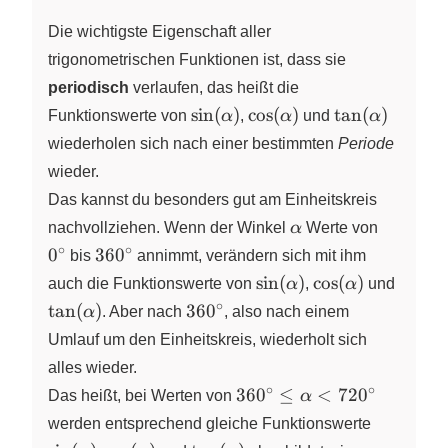
Die wichtigste Eigenschaft aller
trigonometrischen Funktionen ist, dass sie
periodisch
verlaufen, das heißt die
\sin(\alpha)
\cos(\alpha)
\tan(\alpha)
s
i
n
(
)
c
o
s
(
)
t
a
n
(
)
Funktionswerte von
α
,
α
und
α
wiederholen sich nach einer bestimmten
Periode
wieder.
Das kannst du besonders gut am Einheitskreis
\alpha
0^\circ
nachvollziehen. Wenn der Winkel
α
Werte von
∘
∘
360^\circ
0
36
0
bis
annimmt, verändern sich mit ihm
\sin(\alpha)
\cos(\alpha)
\tan(
s
i
n
(
)
c
o
s
(
)
auch die Funktionswerte von
α
,
α
und
∘
360^\circ
t
a
n
(
)
36
0
α
. Aber nach
, also nach einem
Umlauf um den Einheitskreis, wiederholt sich
alles wieder.
∘
∘
360^\circ
36
0
≤
<
72
0
Das heißt, bei Werten von
α
\leq
\sin(\al
werden entsprechend gleiche Funktionswerte
\alpha <