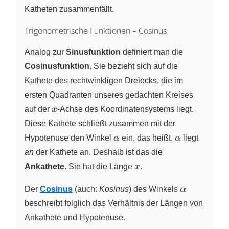
Katheten zusammenfällt.
Trigonometrische Funktionen – Cosinus
Analog zur
Sinusfunktion
definiert man die
Cosinusfunktion
. Sie bezieht sich auf die
Kathete des rechtwinkligen Dreiecks, die im
ersten Quadranten unseres gedachten Kreises
x
auf der
x
‑Achse
des Koordinatensystems liegt.
Diese Kathete schließt zusammen mit der
\alpha
\alpha
Hypotenuse den Winkel
α
ein, das heißt,
α
liegt
an
der Kathete an. Deshalb ist das die
x
Ankathete
. Sie hat die Länge
x
.
\alpha
Der
Cosinus
(auch:
Kosinus
) des Winkels
α
beschreibt folglich das Verhältnis der Längen von
Ankathete und Hypotenuse.