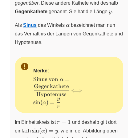
gegenüber
. Diese andere Kathete wird deshalb
y
Gegenkathete
genannt. Sie hat die Länge
y
.
\alpha
Als
Sinus
des Winkels
α
bezeichnet man nun
das Verhältnis der Längen von Gegenkathete und
Hypotenuse.
Merke:
\text{Sinus von}~\alpha =
Sinus von
=
α
\dfrac{\text{Gegenkathete}}
Gegenkathete
⟺
{\text{Hypotenuse}}
Hypotenuse
y
\Longleftrightarrow
s
i
n
(
)
=
α
\sin(\alpha) = \dfrac{y}{r}
r
r=1
=
1
Im Einheitskreis ist
r
und deshalb gilt dort
\sin(\alpha)
s
i
n
(
)
=
einfach
α
y
, wie in der Abbildung oben
= y