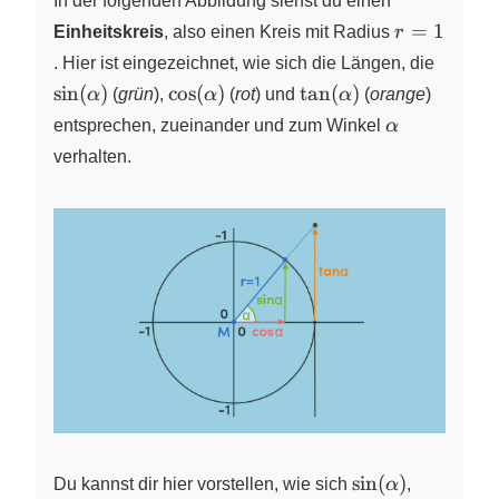
In der folgenden Abbildung siehst du einen
r
=
1
Einheitskreis
, also einen Kreis mit Radius
r
=
. Hier ist eingezeichnet, wie sich die Längen, die
1
\sin(\alpha)
\cos(\alpha)
\tan(\alpha)
s
i
n
(
)
c
o
s
(
)
t
a
n
(
)
α
(
grün
),
α
(
rot
)
und
α
(
orange
)
\alpha
entsprechen, zueinander und zum Winkel
α
verhalten.
\sin(\alpha)
\cos(\al
s
i
n
(
)
Du kannst dir hier vorstellen, wie sich
α
,