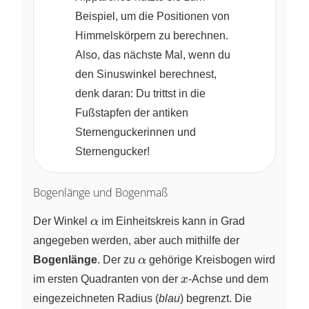
Beispiel, um die Positionen von
Himmelskörpern zu berechnen.
Also, das nächste Mal, wenn du
den Sinuswinkel berechnest,
denk daran: Du trittst in die
Fußstapfen der antiken
Sternenguckerinnen und
Sternengucker!
Bogenlänge und Bogenmaß
\alpha
Der Winkel
α
im Einheitskreis kann in Grad
angegeben werden, aber auch mithilfe der
\alpha
Bogenlänge
. Der zu
α
gehörige Kreisbogen wird
x
im ersten Quadranten von der
x
‑Achse und dem
eingezeichneten
Radius (
blau
)
begrenzt. Die