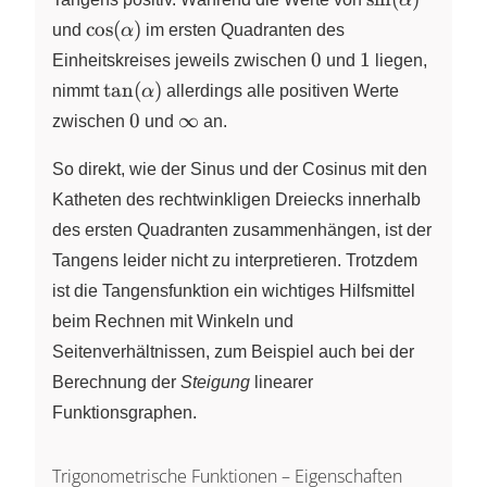
\cos(\alpha)
c
o
s
(
)
und
α
im ersten Quadranten des
0
1
0
1
Einheitskreises jeweils zwischen
und
liegen,
\tan(\alpha)
t
a
n
(
)
nimmt
α
allerdings alle positiven Werte
0
\infty
0
∞
zwischen
und
an.
So direkt, wie der Sinus und der Cosinus mit den
Katheten des rechtwinkligen Dreiecks innerhalb
des ersten Quadranten zusammenhängen, ist der
Tangens leider nicht zu interpretieren. Trotzdem
ist die Tangensfunktion ein wichtiges Hilfsmittel
beim Rechnen mit Winkeln und
Seitenverhältnissen, zum Beispiel auch bei der
Berechnung der
Steigung
linearer
Funktionsgraphen.
Trigonometrische Funktionen – Eigenschaften