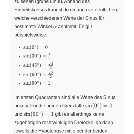
zu sehen (grüne Linie). Anhand des
Einheitskreises kannst du dir auch verdeutlichen,
welche verschiedenen Werte der Sinus für
\alpha
bestimmte Winkel
α
annimmt. Es gilt
beispielsweise:
∘
\sin(0^\circ)
s
i
n
(
0
)
=
0
= 0
1
∘
\sin(30^\circ)
s
i
n
(
3
0
)
=
2
= \frac{1}
\sin(45^\circ)
2
∘
s
i
n
(
4
5
)
=
{2}
2
=
\sin(60^\circ)
3
∘
s
i
n
(
6
0
)
=
\frac{\sqrt{2}}
2
=
{2}
∘
\sin(90^\circ)
s
i
n
(
9
0
)
=
1
\frac{\sqrt{3}}
= 1
{2}
Im ersten Quadranten sind alle Werte des Sinus
∘
\sin(0^\circ)
s
i
n
(
0
)
=
0
positiv. Für die beiden Grenzfälle
= 0
∘
\sin(90^\circ)
s
i
n
(
9
0
)
=
1
und
gibt es allerdings keine
= 1
zugehörigen rechtwinkligen Dreiecke, da dann
jeweils die Hypotenuse mit einer der beiden