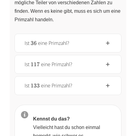
mögliche Teiler von verschiedenen Zahlen zu
finden. Wenn es keine gibt, muss es sich um eine
Primzahl handeln.
36
Ist
36
eine Primzahl?
117
Ist
117
eine Primzahl?
133
Ist
133
eine Primzahl?
Kennst du das?
Vielleicht hast du schon einmal
bemerkt, wie schwer es