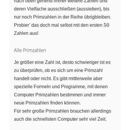
nach oben gehend immer weitere Zahlen und
{\color{blue}
deren Vielfache ausschließen (
aussieben
), bis
{5}}~~
{\color{blue}
nur noch Primzahlen in der Reihe übrigbleiben.
{7}}~~
50
50
Probier’ das doch mal selbst mit den ersten
{\color{blue}
Zahlen aus!
{11}}~~
{\color{blue}
Alle Primzahlen
{13}}~~
{\color{blue}
Je größer eine Zahl ist, desto schwieriger ist es
{17}}~~
{\color{blue}
zu überprüfen, ob es sich um eine Primzahl
{19}}
handelt oder nicht. Es gibt mittlerweile aber
spezielle Formeln und Programme, mit denen
Computer Primzahlen bestimmen und immer
neue Primzahlen finden können.
Für sehr große Primzahlen brauchen allerdings
auch die schnellsten Computer sehr viel Zeit.