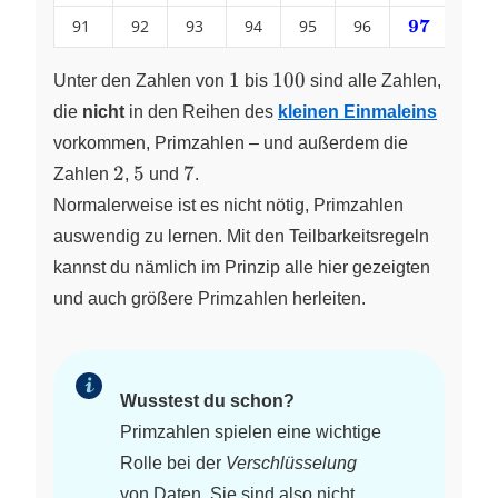
\color{blue}
97
91
92
93
94
95
96
\bf
98
{83}
\color{blu
{97}
1
100
1
100
Unter den Zahlen von
bis
sind alle Zahlen,
die
nicht
in den Reihen des
kleinen Einmaleins
vorkommen, Primzahlen – und außerdem die
2
5
7
2
5
7
Zahlen
,
und
.
Normalerweise ist es nicht nötig, Primzahlen
auswendig zu lernen. Mit den Teilbarkeitsregeln
kannst du nämlich im Prinzip alle hier gezeigten
und auch größere Primzahlen herleiten.
Wusstest du schon?
Primzahlen spielen eine wichtige
Rolle bei der
Verschlüsselung
von Daten. Sie sind also nicht