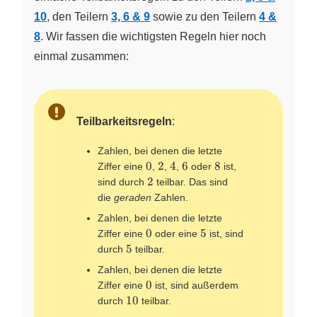
10
, den Teilern
3, 6 & 9
sowie zu den Teilern
4 &
8
. Wir fassen die wichtigsten Regeln hier noch
einmal zusammen:
Teilbarkeitsregeln
:
Zahlen, bei denen die letzte
0
2
4
6
8
0
2
4
6
8
Ziffer eine
,
,
,
oder
ist,
2
2
sind durch
teilbar. Das sind
die
geraden
Zahlen.
Zahlen, bei denen die letzte
0
5
0
5
Ziffer eine
oder eine
ist, sind
5
5
durch
teilbar.
Zahlen, bei denen die letzte
0
0
Ziffer eine
ist, sind außerdem
10
10
durch
teilbar.