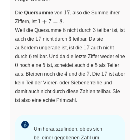
17
17
Die
Quersumme
von
, also die Summe ihrer
1 + 7 = 8
1
+
7
=
8
Ziffern,
ist
.
8
3
8
3
Weil die Quersumme
nicht durch
teilbar ist, ist
17
3
17
3
auch die
nicht durch
teilbar. Da sie
17
17
außerdem ungerade ist, ist die
auch nicht
6
6
durch
teilbar. Und da die letzte Ziffer weder eine
0
5
5
0
5
5
noch eine
ist, scheidet auch die
als Teiler
4
7
17
4
7
17
aus. Bleiben noch die
und die
. Die
ist aber
kein Teil der Vierer- oder Siebenerreihe und
damit auch nicht durch diese Zahlen teilbar. Sie
ist also eine echte Primzahl.
Um herauszufinden, ob es sich
bei einer gegebenen Zahl um