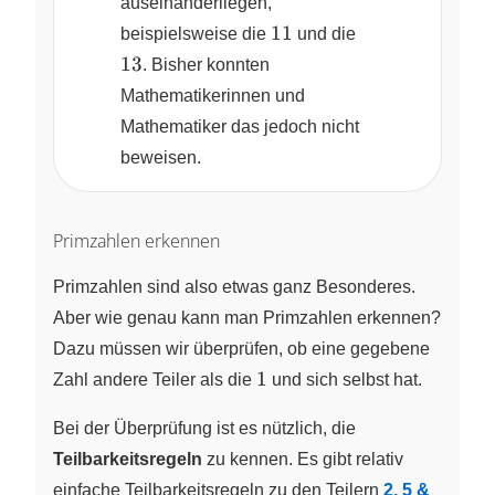
auseinanderliegen,
11
13
11
beispielsweise die
und die
13
. Bisher konnten
Mathematikerinnen und
Mathematiker das jedoch nicht
beweisen.
Primzahlen erkennen
Primzahlen sind also etwas ganz Besonderes.
Aber wie genau kann man Primzahlen erkennen?
Dazu müssen wir überprüfen, ob eine gegebene
1
1
Zahl andere Teiler als die
und sich selbst hat.
Bei der Überprüfung ist es nützlich, die
Teilbarkeitsregeln
zu kennen. Es gibt relativ
einfache Teilbarkeitsregeln zu den Teilern
2, 5 &