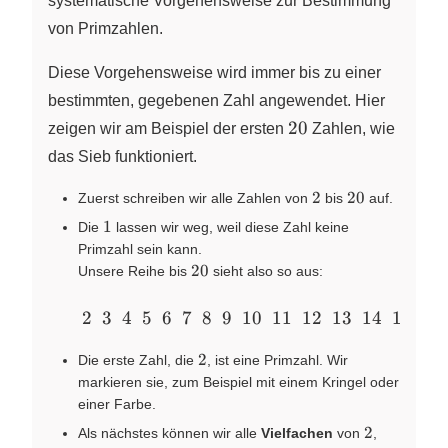
systematische Vorgehensweise zur Bestimmung
von Primzahlen.
Diese Vorgehensweise wird immer bis zu einer
bestimmten, gegebenen Zahl angewendet. Hier
20
20
zeigen wir am Beispiel der ersten
Zahlen, wie
das Sieb funktioniert.
2
20
2
20
Zuerst schreiben wir alle Zahlen von
bis
auf.
1
1
Die
lassen wir weg, weil diese Zahl keine
Primzahl sein kann.
20
20
Unsere Reihe bis
sieht also so aus:
\quad~~~2~~3~~4~~5~~6~~7~~8~~9~~10~~11~
2
3
4
5
6
7
8
9
10
11
12
13
14
15
16
2
2
Die erste Zahl, die
, ist eine Primzahl. Wir
markieren sie, zum Beispiel mit einem Kringel oder
einer Farbe.
2
2
Als nächstes können wir alle
Vielfachen
von
,