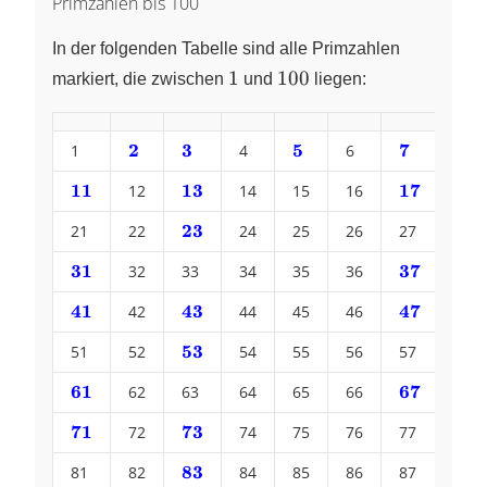
Primzahlen bis 100
In der folgenden Tabelle sind alle Primzahlen
1
100
1
100
markiert, die zwischen
und
liegen:
2
3
5
7
1
\bf
\bf
4
\bf
6
\bf
8
\color{blue}
\color{blue}
\color{blue}
\color{blu
11
13
17
\bf
12
\bf
14
15
16
\bf
18
{2}
{3}
{5}
{7}
\color{blue}
\color{blue}
\color{blu
23
21
22
\bf
24
25
26
27
28
{11}
{13}
{17}
\color{blue}
31
37
\bf
32
33
34
35
36
\bf
38
{23}
\color{blue}
\color{blu
41
43
47
\bf
42
\bf
44
45
46
\bf
48
{31}
{37}
\color{blue}
\color{blue}
\color{blu
53
51
52
\bf
54
55
56
57
58
{41}
{43}
{47}
\color{blue}
61
67
\bf
62
63
64
65
66
\bf
68
{53}
\color{blue}
\color{blu
71
73
\bf
72
\bf
74
75
76
77
78
{61}
{67}
\color{blue}
\color{blue}
83
81
82
\bf
84
85
86
87
88
{71}
{73}