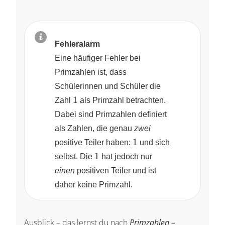
Fehleralarm
Eine häufiger Fehler bei
Primzahlen ist, dass
Schülerinnen und Schüler die
1
1
Zahl
als Primzahl betrachten.
Dabei sind Primzahlen definiert
als Zahlen, die genau
zwei
1
1
positive Teiler haben:
und sich
1
1
selbst. Die
hat jedoch nur
einen
positiven Teiler und ist
daher keine Primzahl.
Ausblick – das lernst du nach
Primzahlen –