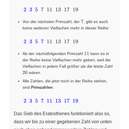
\quad~~~ {\color{blue}
2
3
5
7
11
13
17
19
{2}}~~ {\color{blue}
7
7
{3}}~~{\color{blue}
Von der nächsten Primzahl, der
, gibt es auch
{5}}~~7~~11~~13~~17~~19
keine weiteren Vielfachen mehr in dieser Reihe:
\quad~~~
2
3
5
7
11
13
17
19
{\color{blue}{2}}~~
11
11
{\color{blue}{3}}~~
Ab der nächstfolgenden Primzahl
kann es in
{\color{blue}{5}}~~
der Reihe keine Vielfachen mehr geben, weil die
20
Vielfachen in jedem Fall größer als die letzte Zahl
{\color{blue}
20
wären.
{7}}~~11~~13~~17~~19
Alle Zahlen, die jetzt noch in der Reihe stehen,
sind
Primzahlen
:
\quad~~~
2
3
5
7
11
13
17
19
{\color{blue}
{2}}~~
Das Sieb des Eratosthenes funktioniert also so,
{\color{blue}
dass wir bis zu einer gegebenen Zahl von unten
{3}}~~