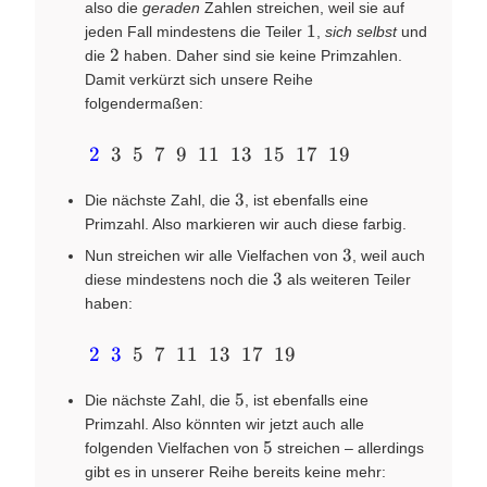
also die
geraden
Zahlen streichen, weil sie auf
1
1
jeden Fall mindestens die Teiler
,
sich selbst
und
2
2
die
haben. Daher sind sie keine Primzahlen.
Damit verkürzt sich unsere Reihe
folgendermaßen:
\quad~~~ {\color{blue}
2
3
5
7
9
11
13
15
17
19
{2}}~~3~~5~~7~~9~~11~~13~~15~~17~~19
3
3
Die nächste Zahl, die
, ist ebenfalls eine
Primzahl. Also markieren wir auch diese farbig.
3
3
Nun streichen wir alle Vielfachen von
, weil auch
3
3
diese mindestens noch die
als weiteren Teiler
haben:
\quad~~~ {\color{blue}
2
3
5
7
11
13
17
19
{2}}~~ {\color{blue}
5
5
{3}}~~5~~7~~11~~13~~17~~19
Die nächste Zahl, die
, ist ebenfalls eine
Primzahl. Also könnten wir jetzt auch alle
5
5
folgenden Vielfachen von
streichen – allerdings
gibt es in unserer Reihe bereits keine mehr: