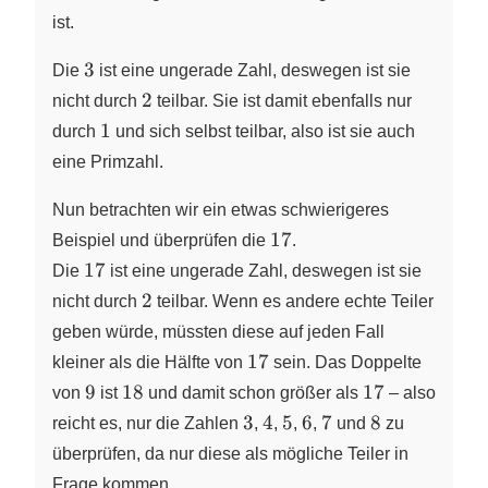
ist.
3
3
Die
ist eine ungerade Zahl, deswegen ist sie
2
2
nicht durch
teilbar. Sie ist damit ebenfalls nur
1
1
durch
und sich selbst teilbar, also ist sie auch
eine Primzahl.
Nun betrachten wir ein etwas schwierigeres
17
17
Beispiel und überprüfen die
.
17
17
Die
ist eine ungerade Zahl, deswegen ist sie
2
2
nicht durch
teilbar. Wenn es andere echte Teiler
geben würde, müssten diese auf jeden Fall
17
17
kleiner als die Hälfte von
sein. Das Doppelte
9
18
17
9
18
17
von
ist
und damit schon größer als
– also
3
4
5
6
7
8
3
4
5
6
7
8
reicht es, nur die Zahlen
,
,
,
,
und
zu
überprüfen, da nur diese als mögliche Teiler in
Frage kommen.