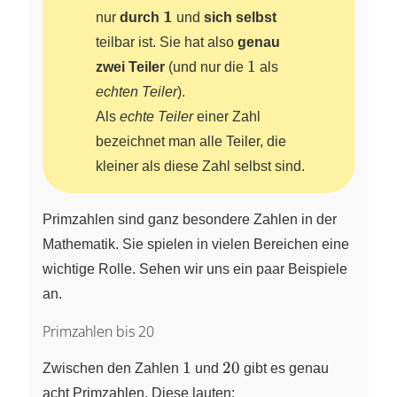
\bf
1
nur
durch
und
sich selbst
1
teilbar ist. Sie hat also
genau
1
1
zwei Teiler
(und nur die
als
echten Teiler
).
Als
echte Teiler
einer Zahl
bezeichnet man alle Teiler, die
kleiner als diese Zahl selbst sind.
Primzahlen sind ganz besondere Zahlen in der
Mathematik. Sie spielen in vielen Bereichen eine
wichtige Rolle. Sehen wir uns ein paar Beispiele
an.
Primzahlen bis 20
1
20
1
20
Zwischen den Zahlen
und
gibt es genau
acht Primzahlen. Diese lauten: