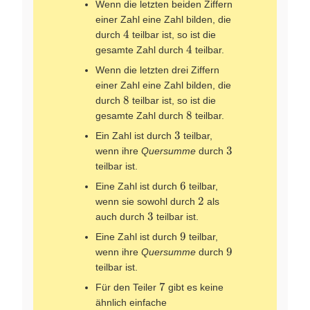
Wenn die letzten beiden Ziffern
einer Zahl eine Zahl bilden, die
4
4
durch
teilbar ist, so ist die
4
4
gesamte Zahl durch
teilbar.
Wenn die letzten drei Ziffern
einer Zahl eine Zahl bilden, die
8
8
durch
teilbar ist, so ist die
8
8
gesamte Zahl durch
teilbar.
3
3
Ein Zahl ist durch
teilbar,
3
3
wenn ihre
Quersumme
durch
teilbar ist.
6
6
Eine Zahl ist durch
teilbar,
2
2
wenn sie sowohl durch
als
3
3
auch durch
teilbar ist.
9
9
Eine Zahl ist durch
teilbar,
9
9
wenn ihre
Quersumme
durch
teilbar ist.
7
7
Für den Teiler
gibt es keine
ähnlich einfache