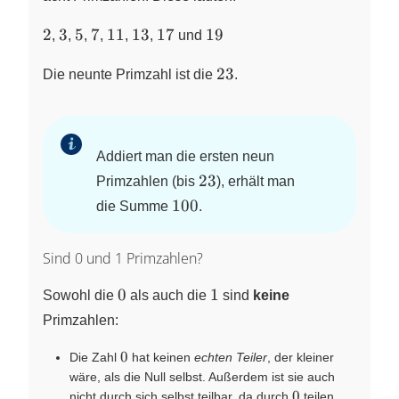
2
3
5
7
11
13
17
19
2
3
5
7
11
13
17
19
,
,
,
,
,
,
und
23
23
Die neunte Primzahl ist die
.
Addiert man die ersten neun
23
23
Primzahlen (bis
), erhält man
100
100
die Summe
.
Sind 0 und 1 Primzahlen?
0
1
0
1
Sowohl die
als auch die
sind
keine
Primzahlen:
0
0
Die Zahl
hat keinen
echten Teiler
, der kleiner
wäre, als die Null selbst. Außerdem ist sie auch
0
0
nicht durch sich selbst teilbar, da durch
teilen