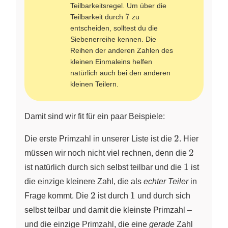
Teilbarkeitsregel. Um über die
7
7
Teilbarkeit durch
zu
entscheiden, solltest du die
Siebenerreihe kennen. Die
Reihen der anderen Zahlen des
kleinen Einmaleins helfen
natürlich auch bei den anderen
kleinen Teilern.
Damit sind wir fit für ein paar Beispiele:
2
2
Die erste Primzahl in unserer Liste ist die
. Hier
2
2
müssen wir noch nicht viel rechnen, denn die
1
1
ist natürlich durch sich selbst teilbar und die
ist
die einzige kleinere Zahl, die als
echter Teiler
in
2
1
2
1
Frage kommt. Die
ist durch
und durch sich
selbst teilbar und damit die kleinste Primzahl –
und die einzige Primzahl, die eine
gerade
Zahl