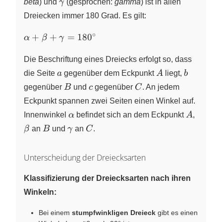
\gamma
beta
) und
γ
(gesprochen:
gamma
)
ist in allen
Dreiecken immer 180 Grad. Es gilt:
∘
\alpha
+
+
=
18
0
α
β
γ
+ \beta
+
Die Beschriftung eines Dreiecks erfolgt so, dass
\gamma
a
A
b
die Seite
a
gegenüber dem Eckpunkt
A
liegt,
b
= 180
B
c
C
gegenüber
B
und
c
gegenüber
C
. An jedem
^\circ
Eckpunkt spannen zwei Seiten einen Winkel auf.
\alpha
A
\beta
Innenwinkel
α
befindet sich an dem Eckpunkt
A
,
B
\gamma
C
β
an
B
und
γ
an
C
.
Unterscheidung der Dreiecksarten
Klassifizierung der Dreiecksarten nach ihren
Winkeln:
Bei einem
stumpfwinkligen Dreieck
gibt es einen