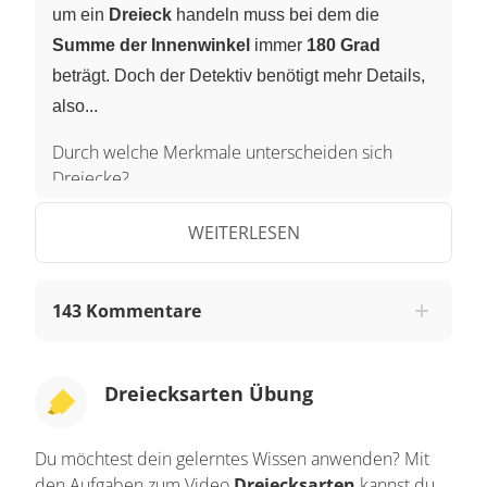
um ein
Dreieck
handeln muss bei dem die
Summe der Innenwinkel
immer
180 Grad
beträgt. Doch der Detektiv benötigt mehr Details,
also...
Durch welche Merkmale unterscheiden sich
Dreiecke?
...hypnotisiert Bones die alte Dame und entlockt
WEITERLESEN
ihr weitere Einzelheiten: Kein Winkel des Dreicks
war größer als 90 Grad. Bones schlussfolgert,
143 Kommentare
dass das gesuchte Dreieck nicht stumpfwinklig
sein kann, denn stumpfwinklige Dreiecke haben
einen Winkel größer als 90 Grad. Zusätzlich maß
Dreiecksarten Übung
einer der Winkel exakt 90 Grad, also muss es
sich um ein rechtwinkliges Dreieck handeln.
Du möchtest dein gelerntes Wissen anwenden? Mit
Zuletzt waren zwei der drei Seiten gleich lang.
den Aufgaben zum Video
Dreiecksarten
kannst du