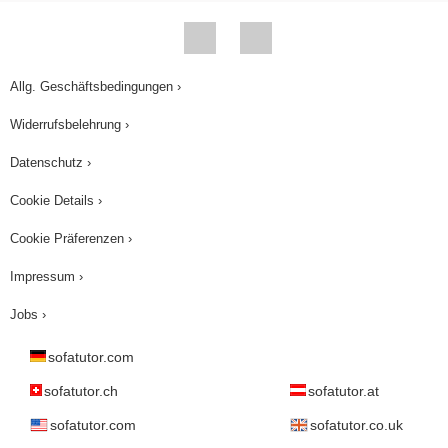
aus der Jacke. Bones denkt nach...zwei Winkel
sind 45°, Winkel Nr 3 muss also 90° betragen.
Das Dreieck ist rechtwinklig, nicht stumpfwinklig.
Allg. Geschäftsbedingungen ›
2 gleich große Winkel bedeuten 2 gleich lange
Seiten. Das Dreieck ist also gleichschenklig,
Widerrufsbelehrung ›
nicht gleichseitig. Unglaublich! DAS ist der
Datenschutz ›
entscheidende Beweis, der Täter ist gefasst ....
Cookie Details ›
Aber was hat er der alten Dame eigentlich
gestohlen? ...Awwww, ihr Herz.
Cookie Präferenzen ›
Impressum ›
Jobs ›
sofatutor.com
sofatutor.ch
sofatutor.at
sofatutor.com
sofatutor.co.uk