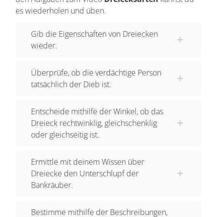
Das heißt, gesucht wird ein gleichschenkliges,
es wiederholen und üben.
kein gleichseitiges Dreieck. Reichen Bones diese
Indizien, um den Fall zu lösen? In seinen Auftrag
Gib die Eigenschaften von Dreiecken
wieder.
versunken, versucht sich Bones die
Dreiecksarten und deren Eigenschaften ins
Überprüfe, ob die verdächtige Person
Gedächtnis zu rufen. Lass uns dem
tatsächlich der Dieb ist.
Meisterdetektiv dabei auf die Sprünge helfen.
Dreiecke kann man anhand ihrer Winkel
Entscheide mithilfe der Winkel, ob das
klassifizieren. Bei stumpfwinkligen Dreiecken ist
Dreieck rechtwinklig, gleichschenklig
ein Winkel größer als 90°, bei spitzwinkligen alle
oder gleichseitig ist.
Winkel kleiner als 90°. Gleichseitige Dreiecke
haben drei 60°-Winkel. Rechtwinklige Dreiecke
Ermittle mit deinem Wissen über
haben einen 90°-Winkel. Dreiecke können auch
Dreiecke den Unterschlupf der
anhand ihrer Seitenlängen unterschieden
Bankräuber.
werden. Je größer ein Innenwinkel ist, desto
länger sind die Seiten. Bei einem
Bestimme mithilfe der Beschreibungen,