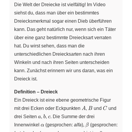
Die Welt der Dreiecke ist vielfältig! Im Video
siehst du, dass man über ein bestimmtes
Dreiecksmerkmal sogar einen Dieb überführen
kann. Das geht natürlich nur, wenn sich ein Täter
über eine ganz bestimmte Dreiecksart verraten
hat. Du wirst sehen, dass man die
unterschiedlichen Dreiecksarten nach ihren
Winkeln und nach ihren Seiten unterscheiden
kann. Zunächst erinnern wir uns daran, was ein
Dreieck ist.
Definition – Dreieck
Ein Dreieck ist eine ebene geometrische Figur
A
B
C
mit drei Ecken oder Eckpunkten
A
,
B
und
C
und
a
b
c
drei Seiten
a
,
b
,
c
. Die Summe der drei
\alpha
\beta
Innenwinkel
α
(gesprochen:
alfa
),
β
(gesprochen: