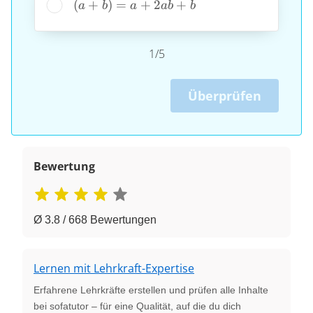
(a
(
+
)
=
+
2
+
a
b
a
ab
b
+
+
b^{2}
b)
= a
1/5
+
2ab
Überprüfen
+ b
Bewertung
Ø 3.8 / 668 Bewertungen
Lernen mit Lehrkraft-Expertise
Erfahrene Lehrkräfte erstellen und prüfen alle Inhalte
bei sofatutor – für eine Qualität, auf die du dich