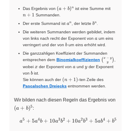
(a +
n
(
+
)
n
Das Ergebnis von
ist eine Summe mit
a
b
b)^n
+
+
1
Summanden.
n
1
a^n
b^n
n
n
Der erste Summand ist
, der letzte
.
a
b
Die weiteren Summanden werden gebildet, indem
a
von links nach recht der Exponent von
um eins
a
b
verringert und der von
um eins erhöht wird.
b
Die ganzzahligen Koeffizient der Summanden
−
\binom{x~-
x
y
(
)
entsprechen dem
Binomialkoeffizienten
,
y
~y}{y}
x
a
y
wobei
der Exponent von
und
der Exponent
x
a
y
b
von
ist.
b
(n
(
+
1
)
Sie können auch der
-ten Zeile des
n
+
Pascalschen Dreiecks
entnommen werden.
1)
(a +
Wir bilden nach diesen Regeln das Ergebnis von
b)^5
5
(
+
)
a
b
:
5
4
3
2
2
3
4
5
\quad
+
5
+
10
+
10
+
5
+
a
a
b
a
b
a
b
a
b
b
a^5 +