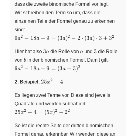
dass die zweite binomische Formel vorliegt.
Wir schreiben den Term so um, dass die
einzelnen Teile der Formel genau zu erkennen
sind:
2
2
2
9a^2-
9
−
18
+
9
=
(
3
)
−
2
⋅
(
3
)
⋅
3
+
3
a
a
a
a
18a+9=
3a
a
3
(3a)^2-
3
3
Hier hat also
a
die Rolle von
a
und
die Rolle
2\cdot
b
von
b
in der binomischen Formel. Damit gilt:
(3a)\cdot
2
2
9a^2-
9
−
18
+
9
=
(
3
−
3
)
a
a
a
3+3^2
18a+9=
2
25x^2-
(3a-3)^2
25
−
4
2. Beispiel:
x
4
Es liegen zwei Terme vor. Diese sind jeweils
Quadrate und werden subtrahiert:
2
2
2
25x^2-
25
−
4
=
(
5
)
−
2
x
x
4=
(5x)^2-
So ist die rechte Seite der dritten binomischen
2^2
Formel genau erkennbar. Wir wenden diese an