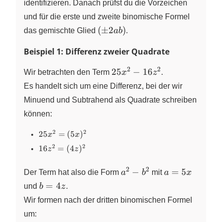
identifizieren. Danach prüfst du die Vorzeichen
und für die erste und zweite binomische Formel
(\pm
(
±
2
)
das gemischte Glied
ab
.
2ab)
Beispiel 1: Differenz zweier Quadrate
2
2
25x^2
25
−
16
Wir betrachten den Term
x
z
.
-
Es handelt sich um eine Differenz, bei der wir
16z^2
Minuend und Subtrahend als Quadrate schreiben
können:
2
2
25x^2
25
=
(
5
)
x
x
=
2
2
16z^2
16
=
(
4
)
z
z
(5x)^2
=
(4z)^2
2
2
a^2
a
−
=
5
Der Term hat also die Form
a
b
mit
a
x
-
=
b
=
4
und
b
z
.
b^2
5x
=
Wir formen nach der dritten binomischen Formel
4z
um: