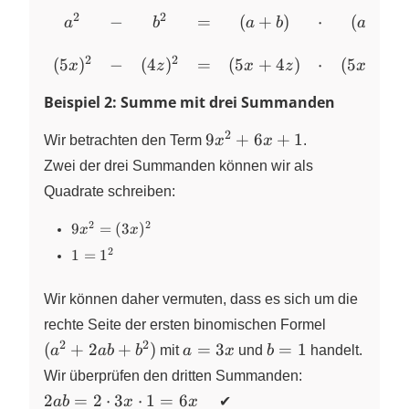
2
2
−
=
(
+
)
⋅
(
−
)
\begin{array}
a
b
a
b
a
b
{ccccccc} a^2
2
2
&-& b^2
(
5
)
−
(
4
)
=
(
5
+
4
)
⋅
(
5
−
4
x
z
x
z
x
z
&=& (a + b)
Beispiel 2: Summe mit drei Summanden
&\cdot& (a -
b) \\ \\
2
9x^2
9
+
6
+
1
Wir betrachten den Term
x
x
.
(5x)^2 &-&
+ 6x
Zwei der drei Summanden können wir als
(4z)^2 &=&
+ 1
(5x + 4z)
Quadrate schreiben:
&\cdot& (5x -
2
2
9x^2
9
=
(
3
)
4z)
x
x
=
\end{array}
2
1 =
1
=
1
(3x)^2
1^2
Wir können daher vermuten, dass es sich um die
{(a^2
rechte Seite der ersten binomischen Formel
+
2
2
a
b
(
+
2
+
)
=
3
=
1
a
ab
b
mit
a
x
und
b
handelt.
2ab
=
=
Wir überprüfen den dritten Summanden:
+
3x
1
2ab =
2
=
2
⋅
3
⋅
1
=
6
ab
x
x
✔
b^2)}