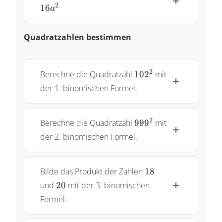
16a^2
2
16
a
Quadratzahlen bestimmen
102^2
2
Berechne die Quadratzahl
10
2
mit
der 1. binomischen Formel.
999^2
2
Berechne die Quadratzahl
99
9
mit
der 2. binomischen Formel.
18
Bilde das Produkt der Zahlen
18
20
und
20
mit der 3. binomischen
Formel.