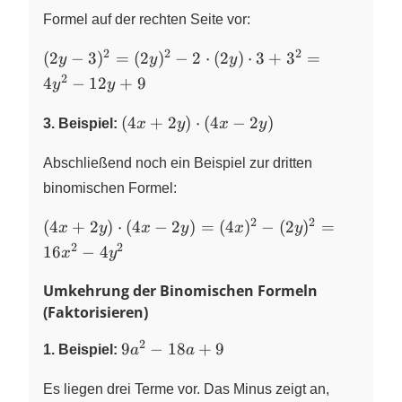
Formel auf der rechten Seite vor:
2
2
2
(2y-3)^2=
(
2
−
3
)
=
(
2
)
−
2
⋅
(
2
)
⋅
3
+
3
=
y
y
y
(2y)^2-2\cdot
2
4
−
12
+
9
y
y
(2y)\cdot
3+3^2=4y^2-
(4x+2y)\cdot
(
4
+
2
)
⋅
(
4
−
2
)
3. Beispiel:
x
y
x
y
12y+9
(4x-2y)
Abschließend noch ein Beispiel zur dritten
binomischen Formel:
2
2
(4x+2y)\cdot
(
4
+
2
)
⋅
(
4
−
2
)
=
(
4
)
−
(
2
)
=
x
y
x
y
x
y
(4x-2y)=
2
2
16
−
4
x
y
(4x)^2-
(2y)^2=16x^2-
Umkehrung der Binomischen Formeln
4y^2
(Faktorisieren)
2
9a^2-
9
−
18
+
9
1. Beispiel:
a
a
18a+9
Es liegen drei Terme vor. Das Minus zeigt an,