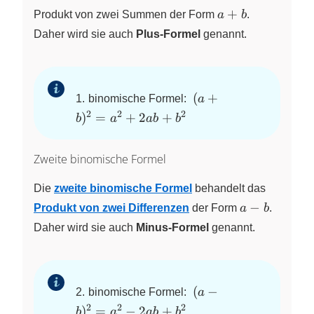
a
+
Produkt von zwei Summen der Form
a
b
.
+
Daher wird sie auch
Plus-Formel
genannt.
b
~
~(a+b)^2
(
+
1.
binomische Formel:
a
=a^2+2ab+b^2
2
2
2
)
=
+
2
+
b
a
ab
b
Zweite binomische Formel
Die
zweite binomische Formel
behandelt das
a
−
Produkt von zwei Differenzen
der Form
a
b
.
-
Daher wird sie auch
Minus-Formel
genannt.
b
~
~(a-b)^2
(
−
2.
binomische Formel:
a
=a^2-
2
2
2
)
=
−
2
+
b
a
ab
b