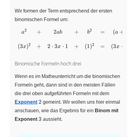
2
\cdot
Wir formen der Term entsprechend der ersten
3x
binomischen Formel um:
\cdot
2
2
2
1 =
+
2
+
=
(
+
)
\begin{array}
a
ab
b
a
b
6x
{cccccccc} a^2
2
2
2
\quad
&+& 2ab
(
3
)
+
2
⋅
3
⋅
1
+
(
1
)
=
(
3
+
1
)
x
x
x
&+& b^2
&=& (a +
Binomische Formeln hoch drei
b)^2 \\ \\
(3x)^2 &+& 2
Wenn es im Matheunterricht um die binomischen
\cdot 3x
Formeln geht, dann sind in den meisten Fällen
\cdot 1 &+&
die drei oben aufgeführten Formeln mit dem
(1)^2 &=&
2
2
(3x + 1)^2
Exponent
gemeint. Wir wollen uns hier einmal
\end{array}
anschauen, wie das Ergebnis für ein
Binom mit
3
3
Exponent
aussieht.