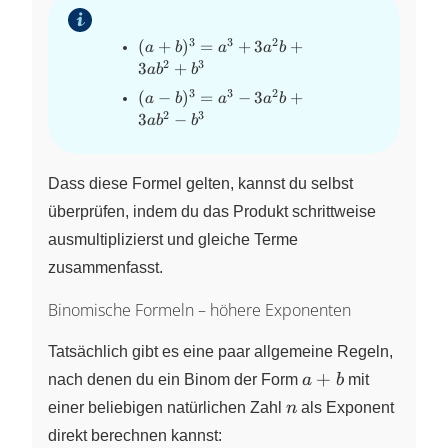
3
3
2
(a +
(
+
)
=
+
3
+
a
b
a
a
b
b)^3
2
3
3
+
a
b
b
= a^3
3
3
2
(a -
(
−
)
=
−
3
+
a
b
a
a
b
+
b)^3
2
3
3
−
a
b
b
3a^2b
= a^3
+
-
3ab^2
3a^2b
Dass diese Formel gelten, kannst du selbst
+ b^3
+
überprüfen, indem du das Produkt schrittweise
3ab^2
- b^3
ausmultiplizierst und gleiche Terme
zusammenfasst.
Binomische Formeln – höhere Exponenten
Tatsächlich gibt es eine paar allgemeine Regeln,
a
+
nach denen du ein Binom der Form
a
b
mit
+
n
einer beliebigen natürlichen Zahl
n
als Exponent
b
direkt berechnen kannst: