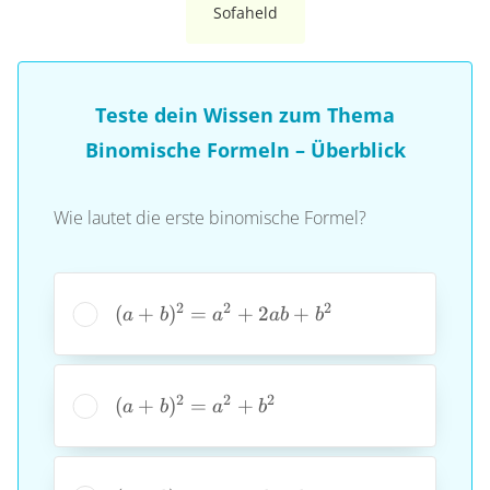
Sofaheld
Teste dein Wissen zum Thema
Binomische Formeln – Überblick
Wie lautet die erste binomische Formel?
(a +
2
2
2
(
+
)
=
+
2
+
a
b
a
ab
b
b)^{2}
=
a^{2}
(a +
2
2
2
(
+
)
=
+
a
b
a
b
+ 2ab
b)^{2}
+
=
b^{2}
a^{2}