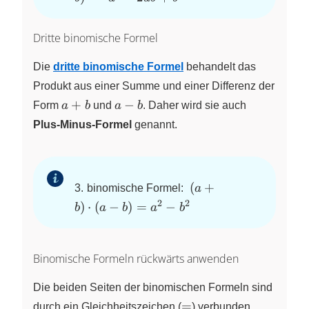
2ab+b^2
Dritte binomische Formel
Die
dritte binomische Formel
behandelt das
Produkt aus einer Summe und einer Differenz der
a
a
+
−
Form
a
b
und
a
b
. Daher wird sie auch
+
-
Plus-Minus-Formel
genannt.
b
b
~
~
(
+
3.
binomische Formel:
a
(a+b)\cdot
2
2
)
⋅
(
−
)
=
−
b
a
b
a
b
(a-b)
=a^2-b^2
Binomische Formeln rückwärts anwenden
Die beiden Seiten der binomischen Formeln sind
=
=
durch ein Gleichheitszeichen (
) verbunden.