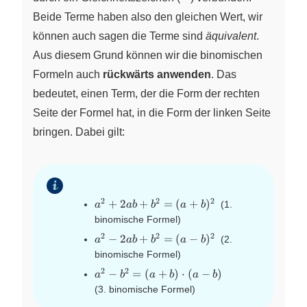
Beide Terme haben also den gleichen Wert, wir
können auch sagen die Terme sind
äquivalent
.
Aus diesem Grund können wir die binomischen
Formeln auch
rückwärts anwenden
. Das
bedeutet, einen Term, der die Form der rechten
Seite der Formel hat, in die Form der linken Seite
bringen. Dabei gilt:
2
2
2
a^2
+
2
+
=
(
+
)
(1.
a
ab
b
a
b
+
binomische Formel)
2ab
2
2
2
a^2 -
−
2
+
=
(
−
)
(2.
a
ab
b
a
b
+
2ab
binomische Formel)
b^2
+
= (a
2
2
a^2 -
−
=
(
+
)
⋅
(
−
)
a
b
a
b
a
b
b^2
+
b^2
(3. binomische Formel)
= (a -
b)^2~
= (a
b)^2~