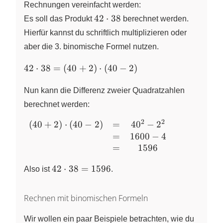
Rechnungen vereinfacht werden:
42\cdot
42
⋅
38
Es soll das Produkt
berechnet werden.
38
Hierfür kannst du schriftlich multiplizieren oder
aber die 3. binomische Formel nutzen.
42\cdot 38=
42
⋅
38
=
(
40
+
2
)
⋅
(
40
−
2
)
(40+2)\cdot(40-
2)
Nun kann die Differenz zweier Quadratzahlen
berechnet werden:
2
2
(
40
+
2
)
⋅
(
40
−
2
)
=
4
0
−
2
\begin{array}
=
1600
−
4
{rcc}
(40+2)\cdot(40-
=
1596
2)&=&40^2-2^2
42\cdot
42
⋅
38
=
1596
Also ist
.
\\ &=&1600-4
38=1596
\\ &=&1596
\end{array}
Rechnen mit binomischen Formeln
Wir wollen ein paar Beispiele betrachten, wie du