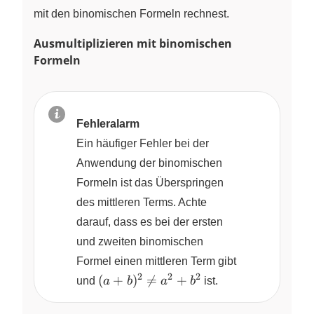
mit den binomischen Formeln rechnest.
Ausmultiplizieren mit binomischen
Formeln
Fehleralarm
Ein häufiger Fehler bei der
Anwendung der binomischen
Formeln ist das Überspringen
des mittleren Terms. Achte
darauf, dass es bei der ersten
und zweiten binomischen
Formel einen mittleren Term gibt
2
2
2
(a+b)^2
(
+
)

=
+
und
a
b
a
b
ist.
\neq
a^2