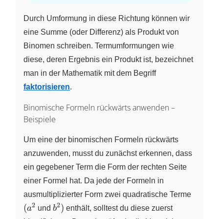
+ b)
\cdot
Durch Umformung in diese Richtung können wir
(a -
eine Summe (oder Differenz) als Produkt von
b)~
Binomen schreiben. Termumformungen wie
diese, deren Ergebnis ein Produkt ist, bezeichnet
man in der Mathematik mit dem Begriff
faktorisieren
.
Binomische Formeln rückwärts anwenden –
Beispiele
Um eine der binomischen Formeln rückwärts
anzuwenden, musst du zunächst erkennen, dass
ein gegebener Term die Form der rechten Seite
einer Formel hat. Da jede der Formeln in
(a^2
ausmultiplizierter Form zwei quadratische Terme
2
2
b^2)
(
)
a
und
b
enthält, solltest du diese zuerst