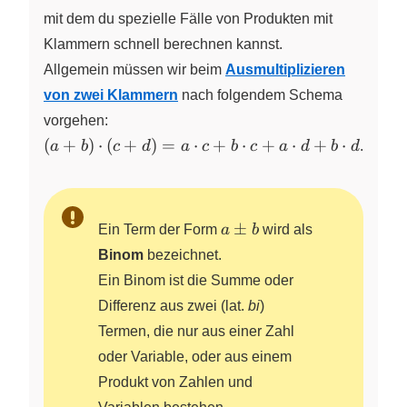
mit dem du spezielle Fälle von Produkten mit
Klammern schnell berechnen kannst.
Allgemein müssen wir beim
Ausmultiplizieren
von zwei Klammern
nach folgendem Schema
vorgehen:
(a+b)
(
+
)
⋅
(
+
)
=
⋅
+
⋅
+
⋅
+
⋅
a
b
c
d
a
c
b
c
a
d
b
d
.
\cdot
(c+d)=a
\cdot c
+ b
a
±
Ein Term der Form
a
b
wird als
\cdot c
\pm
Binom
bezeichnet.
+ a
b
Ein Binom ist die Summe oder
\cdot d
Differenz aus zwei (lat.
bi
)
+ b
\cdot d
Termen, die nur aus einer Zahl
oder Variable, oder aus einem
Produkt von Zahlen und