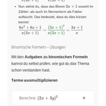
x
x
x
x
3x+1
3
+
1
Nun siehst du, dass das Binom
sowohl im
x
Zähler- als auch im Nennerterm als Faktor
auftaucht. Das bedeutet, dass du dies kürzen
kannst:
2
2
\dfrac{9x^2+6x+1}
9
+
6
+
1
(
3
+
1
)
3
+
1
x
x
x
x
=
=
{x(3x+1)}=\dfrac{\color{green}
(
3
+
1
)
(
3
+
1
)
x
x
x
x
x
{(3x+1)}^2}{x\color{green}
{(3x+1)}}=\dfrac{3x+1}x
Binomische Formeln – Übungen
Mit den
Aufgaben zu binomischen Formeln
kannst du selbst prüfen, wie gut du das Thema
schon verstanden hast.
Terme ausmultiplizieren
(2x+3y)^2
2
Berechne:
(
2
+
3
)
x
y