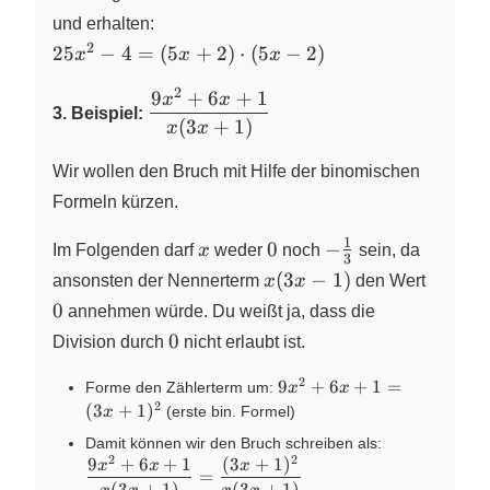
und erhalten:
2
25x^2-4=
25
−
4
=
(
5
+
2
)
⋅
(
5
−
2
)
x
x
x
(5x+2)\cdot
2
9
+
6
+
1
\dfrac{9x^2+6x+1}
x
x
(5x-2)
3. Beispiel:
{x(3x+1)}
(
3
+
1
)
x
x
Wir wollen den Bruch mit Hilfe der binomischen
Formeln kürzen.
1
x
0
-
0
−
Im Folgenden darf
x
weder
noch
sein, da
3
\frac13
x(3x-
0
(
3
−
1
)
ansonsten der Nennerterm
x
x
den Wert
1)
0
annehmen würde. Du weißt ja, dass die
0
0
Division durch
nicht erlaubt ist.
2
9x^2+6x+1=
9
+
6
+
1
=
Forme den Zählerterm um:
x
x
(3x+1)^2
2
(
3
+
1
)
(erste bin. Formel)
x
\dfrac{9x^
Damit können wir den Bruch schreiben als:
2
2
{x(3x+1)}=\
9
+
6
+
1
(
3
+
1
)
x
x
x
=
{x(3x+1)}
(
3
+
1
)
(
3
+
1
)