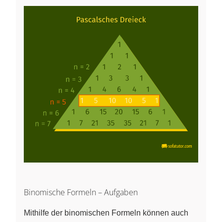
5a^4b +
10a^3b^2
+
10a^2b^3
+ 5ab^4
+ b^5
Binomische Formeln – Aufgaben
Mithilfe der binomischen Formeln können auch