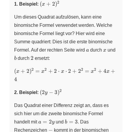
2
(x+2)^2
(
+
2
)
1. Beispiel:
x
+b^2
Um dieses Quadrat aufzulösen, kann eine
binomische Formel verwendet werden. Welche
binomische Formel liegt vor? Hier wird eine
Summe quadriert: Dies ist die erste binomische
a
x
b
Formel. Auf der rechten Seite wird
a
durch
x
und
2
2
b
durch
ersetzt:
2
2
2
2
(x+2)^2=x^2+2\cdot
(
+
2
)
=
+
2
⋅
⋅
2
+
2
=
+
4
+
x
x
x
x
x
x\cdot
4
2+2^2=x^2+4x+4
2
(2y-
(
2
−
3
)
2. Beispiel:
y
3)^2
Das Quadrat einer Differenz zeigt an, dass es
sich hier um die zweite binomische Formel
a=2y
b=3
=
2
=
3
handelt mit
a
y
und
b
. Das
-
−
Rechenzeichen
kommt in der binomischen