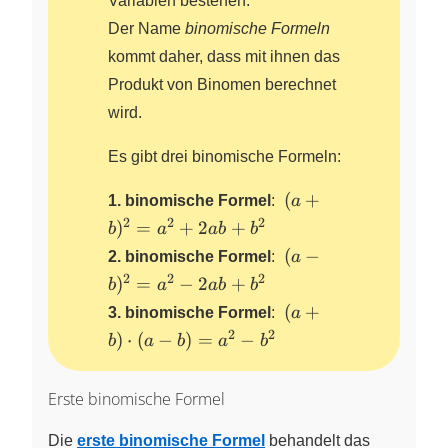
Variablen bestehen.
Der Name
binomische Formeln
kommt daher, dass mit ihnen das
Produkt von Binomen berechnet
wird.
Es gibt drei binomische Formeln:
~(a+b)^2
(
+
1. binomische Formel
:
a
=a^2+2ab+b^2
2
2
2
)
=
+
2
+
b
a
ab
b
~(a-b)^2
(
−
2. binomische Formel
:
a
=a^2-
2
2
2
)
=
−
2
+
b
a
ab
b
2ab+b^2
~
(
+
3. binomische Formel
:
a
(a+b)\cdot
2
2
)
⋅
(
−
)
=
−
b
a
b
a
b
(a-b)
=a^2-b^2
Erste binomische Formel
Die
erste binomische Formel
behandelt das